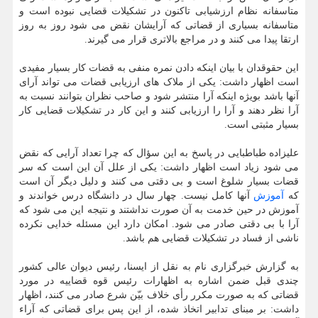
متاسفانه نظام ارزشیابی تاکنون در تشکیلات قضایی نبوده است و
متاسفانه بسیاری از قضاتی که آرایشان نقض می شود روز به روز
ارتقا پیدا می کنند و در مراجع بالاتری قرار می گیرند.
این حقوقدان با بیان اینکه دادن نمره منفی به قضات کار بسیار مفیدی
است اظهار داشت: یکی از ملاک های ارزیابی قضات می تواند آرای
آنها باشد بویژه اینکه آرا منتشر شود و صاحب نظران بتوانند نسبت به
آرا نظر دهند و آرا را ارزیابی کنند و این کار در تشکیلات قضایی کار
بسیار مثبتی است.
علیزاده طباطبایی در پاسخ به این سؤال که چرا تعداد آرایی که نقض
می شود زیاد است اظهار داشت: یکی از علل آن این است که سر
قضات بسیار شلوغ است و بی دقتی می کنند و دلیل دیگر آن است
که
آموزش
آنها کامل نیست. چهار سال در دانشگاه درس خواندند و
آموزش در حین خدمت به آن صورت نداشتند و نتیجه این می شود که
آرا با بی دقتی صادر می شود. امکان دارد این مسئله خدایی نکرده
ناشی از فساد در تشکیلات قضایی هم باشد.
به گزارش خبرگزاری نام به نقل از ایسنا، رئیس دیوان عالی کشور
چندی قبل ضمن اشاره به اظهارات رئیس قوه قضاییه در مورد
قضاتی که به صورت مکرر رأی خلاف بیّن شرع صادر می کنند، اظهار
داشت: بر مبنای تدابیر اتخاذ شده، از این پس برای قضاتی که آراء