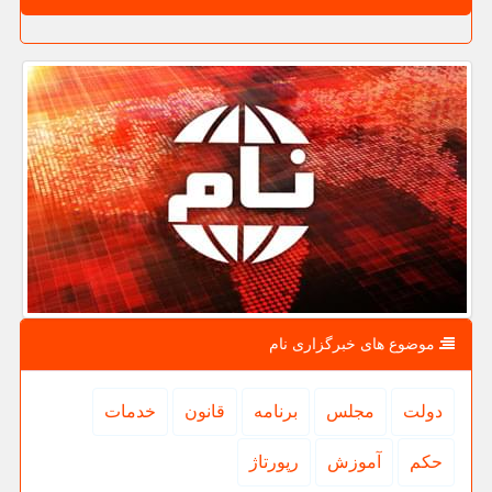
موضوع های خبرگزاری نام
دولت
مجلس
برنامه
قانون
خدمات
حكم
آموزش
رپورتاژ