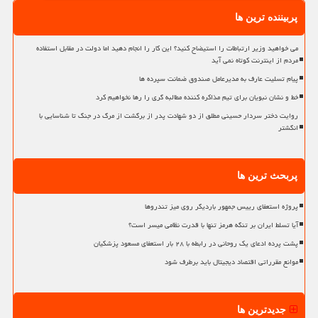
پربیننده ترین ها
می خواهید وزیر ارتباطات را استیضاح کنید؟ این کار را انجام دهید اما دولت در مقابل استفاده
مردم از اینترنت کوتاه نمی آید
پیام تسلیت عارف به مدیرعامل صندوق ضمانت سپرده ها
خط و نشان نبویان برای تیم مذاکره کننده مطالبه گری را رها نخواهیم کرد
روایت دختر سردار حسینی مطلق از دو شهادت پدر از برگشت از مرگ در جنگ تا شناسایی با
انگشتر
پربحث ترین ها
پروژه استعفای رییس جمهور باردیگر روی میز تندروها
آیا تسلط ایران بر تنگه هرمز تنها با قدرت نظامی میسر است؟
پشت پرده ادعای یک روحانی در رابطه با ۲۸ بار استعفای مسعود پزشکیان
موانع مقرراتی اقتصاد دیجیتال باید برطرف شود
جدیدترین ها