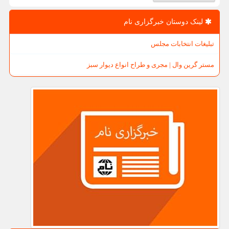
لینک دوستان خبرگزاری نام
تبلیغات انتخابات مجلس
مستر گرین وال | مجری و طراح انواع دیوار سبز