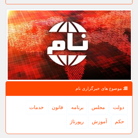
موضوع های خبرگزاری نام
دولت
مجلس
برنامه
قانون
خدمات
حكم
آموزش
رپورتاژ