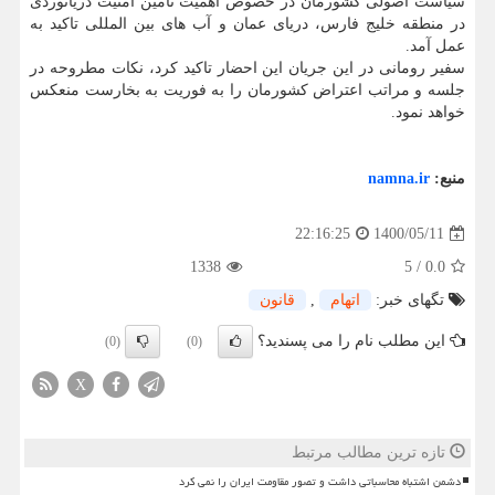
سیاست اصولی کشورمان در خصوص اهمیت تأمین امنیت دریانوردی
در منطقه خلیج فارس، دریای عمان و آب های بین المللی تاکید به
عمل آمد.
سفیر رومانی در این جریان این احضار تاکید کرد، نکات مطروحه در
جلسه و مراتب اعتراض کشورمان را به فوریت به بخارست منعکس
خواهد نمود.
منبع:
namna.ir
1400/05/11
22:16:25
1338
5
/
0.0
تگهای خبر:
اتهام
,
قانون
این مطلب نام را می پسندید؟
(0)
(0)
X
تازه ترین مطالب مرتبط
دشمن اشتباه محاسباتی داشت و تصور مقاومت ایران را نمی کرد