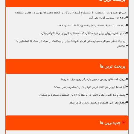
می خواهید وزیر ارتباطات را استیضاح کنید؟ این کار را انجام دهید اما دولت در مقابل استفاده
مردم از اینترنت کوتاه نمی آید
پیام تسلیت عارف به مدیرعامل صندوق ضمانت سپرده ها
خط و نشان نبویان برای تیم مذاکره کننده مطالبه گری را رها نخواهیم کرد
روایت دختر سردار حسینی مطلق از دو شهادت پدر از برگشت از مرگ در جنگ تا شناسایی با
انگشتر
پربحث ترین ها
پروژه استعفای رییس جمهور باردیگر روی میز تندروها
آیا تسلط ایران بر تنگه هرمز تنها با قدرت نظامی میسر است؟
پشت پرده ادعای یک روحانی در رابطه با ۲۸ بار استعفای مسعود پزشکیان
موانع مقرراتی اقتصاد دیجیتال باید برطرف شود
جدیدترین ها