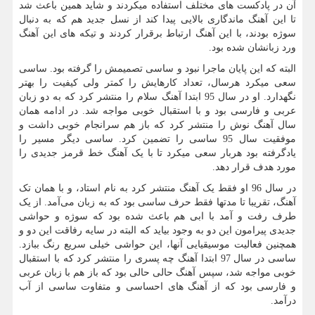
آن در پادکست های مختلف استفاده میکردند و شاید همین باعث شد
تا این آهنگ ماندگاری بالایی پیدا کند از نسل جدید هم که به دنبال
سوژه بودند، با این آهنگ ارتباط برقرار کردند و تیکه های این آهنگ
ورد زبانشان شده بود.
البته که این پایان ماجرا نبود و ساسی تصمیمش را گرفته بود. ساسی
سعی میکرد هرسال، تعداد کارهایش را کمتر ولی کیفیت را بهتر
نگهدارد. او در سال 95 ابتدا آهنگ سلام را منتشر کرد که به دو زبان
عربی و فارسی بود و با استقبال خوبی مواجه شد. در ادامه همان
سال آهنگ نوش را منتشر کرد که باز هم سرانجام خوبی داشت و
موفقیت سال 95 ساسی را تضمین کرد. ساسی دیگر مسیر را
یادگرفته بود هربار سعی میکرد تا با یک آهنگ خط قرمز جدیدی را
مورد هدف قرار دهد.
در سال 96 او فقط یک آهنگ منتشر کرد به نام استاد، و با همان تک
آهنگ، تقریبا تا مدتها فقط حرف ساسی بود که به زبان می‌آمد. از یک
طرف رفت و آمد با ابی هم باعث شده بود که سوژه و حواشی
جدیدی پیرامون این دو به وجود بیاید که البته در سایه رفاقت این دو و
همچنین فعالیت موسیقیایی آنها، این حواشی خیلی سریع رنگ ببازد.
ساسی در سال 97 ابتدا آهنگ چه پسری را منتشر کرد که با استقبال
خوبی مواجه شد، سپس آهنگ حالی حالی بود که باز هم با زبان عربی
و فارسی بود که از آهنگ های احساسی و متفاوت ساسی از آب
درآمد.