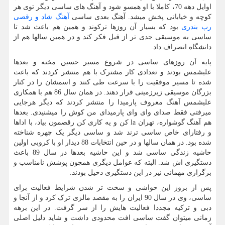
اوایل دهه 70، کاملا با او همسو شود و آهنگ های ساسی دیگر توی هر
کوچه و خیابانی پخش میشد. آهنگ بعدی ساسی
آهنگ شاد و رقصی
رپ بندری
بود که بسیار آن روزها ترکوند و همین هم باعث شد تا
ساسی به موسیقی جدی تر از قبل فکر کند و در همین سالها هم از
دانشگاه انصراف داد.
پایه آن روزهای ساسی در شروع مسیر حسین مخته و بعدها
علیشمس بودند و تعدادی کار مشترک با هم منتشر کردند که باعث
شده تا مسیر موفقیت را با سرعت طی کنند و اسمشان را در کنار
بزرگان موسیقی زیرزمینی قرار دهند. در همان سال 86 هم با همکاری
علیشمس آهنگ معروف پارمیدا را منتشر کردند که دیگر هرجایی
میرفتی فقط صدای وای وای پارمیدای من کوش را میشنیدی. بعدها
هم آهنگ گوشواره، تهران
la
کن و یه کاری کن رقصمون بیاد، با اداها
و رفتارای خاص ساسی ترند شد و ساسی دیگر یک چهره شناخته
شده بود. در همان سالها و در حین انتخابات 88 دیدار او با کروبی اولین
حاشیه زندگی ساسی شد و این حاشیه بعدها در سال 89 باعث
دستگیری اش شد. البته که عوامل دیگری همچون پوشش نامناسب و
برگزاری مهمانی نیز در این دستگیری دخیل بودند.
پس از بروز این حواشی و سخت تر شدن شرایط فعالیت برای
ساسی، وی در سال 90 ایران را به مقصد مالزی ترک کرد و از آنجا و
دبی و ترکیه مجددا فعالیت هایش را از سر گرفت. در این برهه
زمانی میتوان گفت ساسی افت محدودی داشت و شاید دلیل اصلی