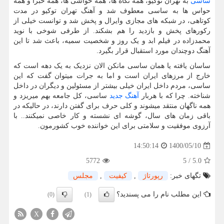
ساسی
به تهران توکیو، همه نگاه ها، همه حواشی ها، همه خبرا و همه
حواس ها به ساسی معطوف شد و آهنگ تهران توکیو در مدت
کوتاهی، در شبکه های مجازی وایرال و پخش شد و توانست خیلی از
رکورهای پخش و بازدید را هم بشکند. از طرفی شوخی با نوید
محمدزاده در فیلم ابد و یک روز و شخصیت سمیه، باعث شد تا این
آهنگ دوچندان مورد استقبال قرار بگیرد.
ساسان یافته یا همان ساسی مانکن الان نزدیک به یک دهه است که
خارج از مرزهای ایران است و اما به جرات میتوان گفت که این
ساسی، مردم داخل ایران خیلی بیشتر از مسئولین و دیگران در داخل
شناخته. چرا که با هربار
آهنگ جدید
ساسی، کل جامعه بهم میریزد و
همه ناگهان منتقد میشوند و کلی حرف برای گفتن دارند، در حالیکه در
باقی زمان های سال، گوشه ای نشسته و کار خاصی نمیکنند.. با
آرزوی موفقیت و سلامتی برای این خواننده خوب کشورمون.
1400/05/10
14:50:14
5772
5
/
5.0
تگهای خبر:
رپورتاژ
,
كیفیت
,
مجلس
این مطلب نام را می پسندید؟
(0)
(1)
X