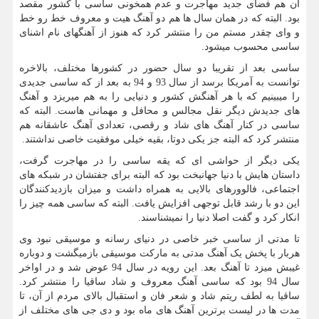
آن هم فضای جدید مهاجرت و عدم همخونی ساسی با کشور مقصد
بود. البته که در همان سال ها هم دو آهنگ هیت و معروف خط رو خط
و وای چقدر مستم من را منتشر کرد که هنوز از آهنگهای نام اشنای
ساسی محسوب میشود.
ساسی بعد از تقریبا دو سال حضور در کشورها مختلف، بالاخره
توانست به آمریکا برسد از سال 93 و 94 به بعد از که ساسی جدیدی
را میبینیم که با هر آهنگش کشور و دنیایی را به هم میریزد و آهنگ
های جدیدش دیگر نقل مجالس و محافل و مهمانی هاست. البته که
ساسی در کنار آهنگ های شاد و رقصی، تعدادی آهنگ عاشقانه هم
منتشر کرد که البته جز یکی دوتا، بقیه خیلی موفقیت خاصی نداشتند.
یکی دیگر از حواشی ای که یقه ساسی را در مهاجرت گرفت،
داستان هایش با دنیا جهانبخت بود که البته برای جفتشان در شبکه های
اجتماعی، فالوورهای بالایی به همراه داشت و میزان بازدیدکنندگان
این دو با رشد قابل توجهی افزایش یافت. البته که ساسی همه چیز را
انکار کرد و گفت اصلا دنیا را نمیشناسند.
تا مدتی از ساسی خبر خاصی در دنیای رسانه و موسیقی نبود وی
هربار با پخش یک آهنگ مدتی به مارکت موسیقی بازمیگشت و دوباره
غیبش میزد تا آهنگ بعد. این رویه در سال 94 عوض شد و در اواخر
سال 94 بود که ساسی آهنگ معروف و شاد ساقیا را منتشر کرد.
ساقیا به لطف ریتم شاد و شعر فان و استقبال بالای مردم از آن، تا
مدت ها در لیست برترین آهنگ های ماه بود و دی جی های مختلف از