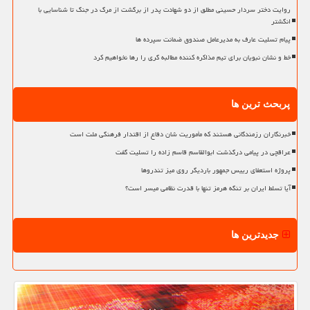
روایت دختر سردار حسینی مطلق از دو شهادت پدر از برگشت از مرگ در جنگ تا شناسایی با
انگشتر
پیام تسلیت عارف به مدیرعامل صندوق ضمانت سپرده ها
خط و نشان نبویان برای تیم مذاکره کننده مطالبه گری را رها نخواهیم کرد
پربحث ترین ها
خبرنگاران رزمندگانی هستند که مأموریت شان دفاع از اقتدار فرهنگی ملت است
عراقچی در پیامی درگذشت ابوالقاسم قاسم زاده را تسلیت گفت
پروژه استعفای رییس جمهور باردیگر روی میز تندروها
آیا تسلط ایران بر تنگه هرمز تنها با قدرت نظامی میسر است؟
جدیدترین ها