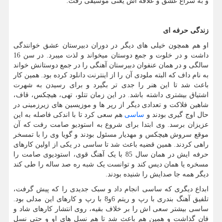
و به سراغ عشق و علاقه اش یعنی موسیقی رفت.
زندگی حرفه ای
او هم همچون خیلی های دیگر در دوران دبیرستان عشق خوانندگی
داشت و در خلوت و جمع دوستان میخواند و لذت میبرد. در سن 16
سالگی و در همان عنفوان دبیرستان آهنگی را در جمع دوستانش خواند
به نام داف که البته ملودی آن را از اینترنت دانلود کرده بود. همین کار
باعث شد تا این هنر را جدی تر بگیرد و برای رسیدن به شهرت
اشتیاق بیشتری داشته باشد. در این زمان تتلو، تهی، هیچکس، قاف،
شاهین فلاکت و تعدادی دیگر از رپر ها و موزیسین های زیرزمینی در
حال اوج گیری بودند و
ساسی
هم سعی کرد تا با اندکی فاصله به این
عزیزان برسد. وی ابتدا برای شروع به استودیو صامت رفت که آن
موقع سروش هیچکس و مهدیار مسئول بودند و گویا وی را با تمسخر
راهی کردند. همین قضیه باعث شد تا ساسی در یکی از اولین کارهای
حرفه ایش در همان سال 85 با یک آهنگ قوی، استودیوی صامت را
مسخره یا همان دیس کند و توانست یک شبه ره صد ساله را طی کند
دیگر همه جا صدایش را شنیده بودند.
ابداع دیگری که ساسی انجام داد و سبک جدیدی را که پیش گرفت،
تلفیق آهنگ بندری با رپ و ریتم 6و8 با رپ و کارهای این مدلی بود.
ساسی بیشتر سعی اش را بر خلاف بقیه، روی انتشار کارهای شاد و
فان گذاشت و همین هم باعث شد تا هم نسل های او و حتی نسل