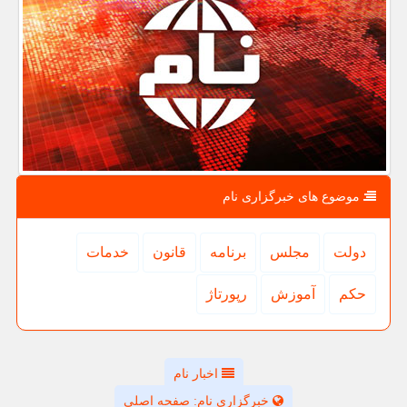
موضوع های خبرگزاری نام
دولت
مجلس
برنامه
قانون
خدمات
حكم
آموزش
رپورتاژ
اخبار نام
خبرگزاری نام: صفحه اصلی