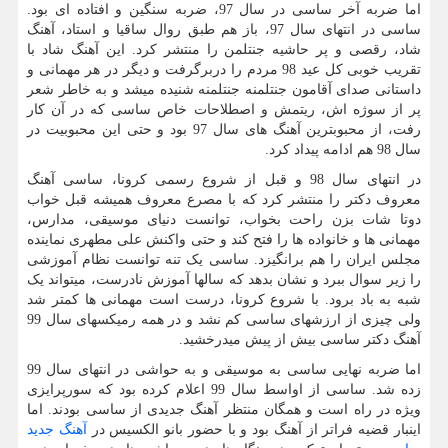
اما ضربه آخر ساسی در سال 97، ضربه سنگین و افتاده ای بود.
ساسی در انتهای سال 97، باز هم طبق روال ساقیا و استاد، آهنگ
شاد، رقصی و پر حاشیه جنتلمن را منتشر کرد. این آهنگ شاد با
تقریب خوبی کل عید 98 مردم را دربرگرفت و دیگر در هر مهمانی و
داستانی صدای آقامون جنتلمنه جنتلمنه شنیده میشد و به خاطر شعر
پر از سوژه اش، ریتمش و اصطلاحات خاص ساسی که در آن کار
رفت، از محبوبترین آهنگ های سال 97 بود و حتی این محبوبیت در
سال 98 هم ادامه پیداد کرد.
در انتهای سال 98 و قبل از شروع رسمی کرونا، ساسی آهنگ
معروف دکتر را منتشر کرد که با مصرع معروف همیشه قبل خواب
دوتا شات بزن راحت بخواب، توانست دنیای موسیقی، مدارس،
مهمانی ها و خانواده ها را فتح کند و حتی واکنش علی مطهری نماینده
مجلس ایران را هم برانگیزد. ساسی یک تنه توانست نظام آموزشی
را زیر سوال ببرد و نشان بدهد که سالها آموزش نادرست، میتواند یک
شبه به باد برود. با شروع کرونا، درست است مهمانی ها کمتر شد
ولی چیزی از ارزشهای ساسی کم نشد و در همه رمیکسهای سال 99
آهنگ دکتر ساسی بیش از پیش میدرخشید.
اما ضربه نهایی ساسی به موسیقی و به حواشی در انتهای سال 99
زده شد. ساسی از اواسط سال 99 اعلام کرده بود که سورپرایزی
ویژه در راه است و همگان منتظر آهنگ جدیدی از ساسی بودند. اما
اینبار قضیه فراتر از آهنگ بود و با حضور بانو الکسیس در
آهنگ جدید