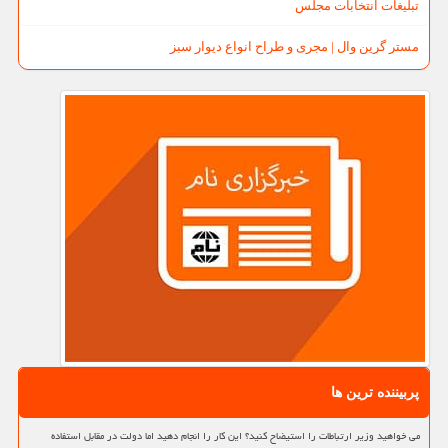
تبلیغات انتخابات مجلس
مستر گرین وال | مجری و طراح انواع دیوار سبز
پربیننده ترین ها
می خواهید وزیر ارتباطات را استیضاح کنید؟ این کار را انجام دهید اما دولت در مقابل استفاده