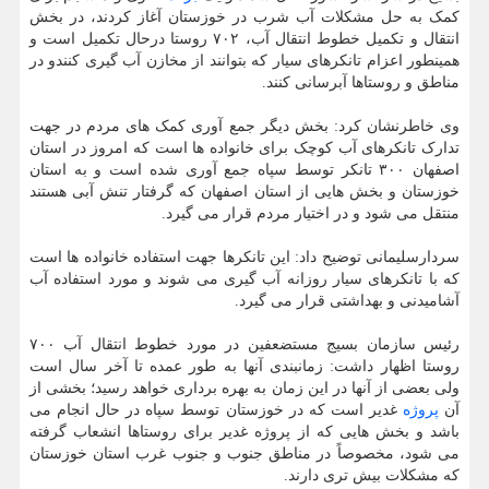
کمک به حل مشکلات آب شرب در خوزستان آغاز کردند، در بخش
انتقال و تکمیل خطوط انتقال آب، ۷۰۲ روستا درحال تکمیل است و
همینطور اعزام تانکرهای سیار که بتوانند از مخازن آب گیری کنندو در
مناطق و روستاها آبرسانی کنند.
وی خاطرنشان کرد: بخش دیگر جمع آوری کمک های مردم در جهت
تدارک تانکرهای آب کوچک برای خانواده ها است که امروز در استان
اصفهان ۳۰۰ تانکر توسط سپاه جمع آوری شده است و به استان
خوزستان و بخش هایی از استان اصفهان که گرفتار تنش آبی هستند
منتقل می شود و در اختیار مردم قرار می گیرد.
سردارسلیمانی توضیح داد: این تانکرها جهت استفاده خانواده ها است
که با تانکرهای سیار روزانه آب گیری می شوند و مورد استفاده آب
آشامیدنی و بهداشتی قرار می گیرد.
رئیس سازمان بسیج مستضعفین در مورد خطوط انتقال آب ۷۰۰
روستا اظهار داشت: زمانبندی آنها به طور عمده تا آخر سال است
ولی بعضی از آنها در این زمان به بهره برداری خواهد رسید؛ بخشی از
آن
پروژه
غدیر است که در خوزستان توسط سپاه در حال انجام می
باشد و بخش هایی که از پروژه غدیر برای روستاها انشعاب گرفته
می شود، مخصوصاً در مناطق جنوب و جنوب غرب استان خوزستان
که مشکلات بیش تری دارند.