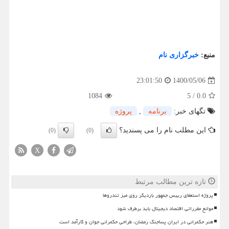
منبع:
خبرگزاری نام
1400/05/06
23:01:50
1084
5
/
0.0
تگهای خبر:
برنامه
,
پروژه
این مطلب نام را می پسندید؟
(0)
(0)
X
تازه ترین مطالب مرتبط
پروژه استعفای رییس جمهور باردیگر روی میز تندروها
موانع مقرراتی اقتصاد دیجیتال باید برطرف شود
هنر حکمرانی در ایران پساجنگ رمضان، طراحی حکمرانی جوان و کارآمد است