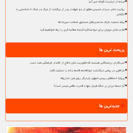
مردم از اینترنت کوتاه نمی آید
روایت دختر سردار حسینی مطلق از دو شهادت پدر از برگشت از مرگ در جنگ تا شناسایی با
انگشتر
پیام تسلیت عارف به مدیرعامل صندوق ضمانت سپرده ها
خط و نشان نبویان برای تیم مذاکره کننده مطالبه گری را رها نخواهیم کرد
پربحث ترین ها
خبرنگاران رزمندگانی هستند که مأموریت شان دفاع از اقتدار فرهنگی ملت است
عراقچی در پیامی درگذشت ابوالقاسم قاسم زاده را تسلیت گفت
پروژه استعفای رییس جمهور باردیگر روی میز تندروها
آیا تسلط ایران بر تنگه هرمز تنها با قدرت نظامی میسر است؟
جدیدترین ها