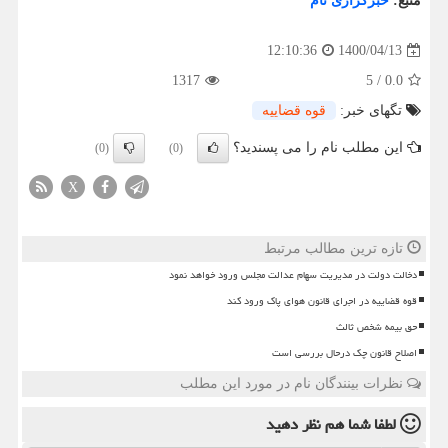
منبع:
خبرگزاری نام
1400/04/13
12:10:36
1317
5
/
0.0
تگهای خبر:
قوه قضاییه
این مطلب نام را می پسندید؟
(0)
(0)
X
تازه ترین مطالب مرتبط
دخالت دولت در مدیریت سهام عدالت مجلس ورود خواهد نمود
قوه قضاییه در اجرای قانون هوای پاک ورود کند
حق بیمه شخص ثالث
اصلاح قانون چک درحال بررسی است
نظرات بینندگان نام در مورد این مطلب
لطفا شما هم
نظر دهید