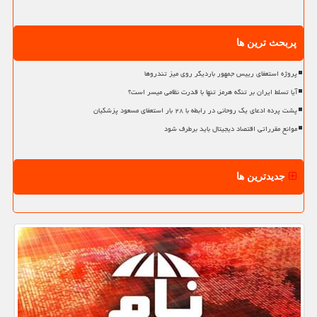
پربحث ترین ها
پروژه استعفای رییس جمهور باردیگر روی میز تندروها
آیا تسلط ایران بر تنگه هرمز تنها با قدرت نظامی میسر است؟
پشت پرده ادعای یک روحانی در رابطه با ۲۸ بار استعفای مسعود پزشکیان
موانع مقرراتی اقتصاد دیجیتال باید برطرف شود
جدیدترین ها