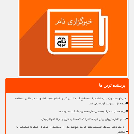
پربیننده ترین ها
می خواهید وزیر ارتباطات را استیضاح کنید؟ این کار را انجام دهید اما دولت در مقابل استفاده
مردم از اینترنت کوتاه نمی آید
پیام تسلیت عارف به مدیرعامل صندوق ضمانت سپرده ها
خط و نشان نبویان برای تیم مذاکره کننده مطالبه گری را رها نخواهیم کرد
روایت دختر سردار حسینی مطلق از دو شهادت پدر از برگشت از مرگ در جنگ تا شناسایی با
انگشتر