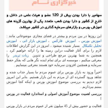
سهامیر با دارا بودن بیش از 120 عضو و هیئت علمی در داخل و
خارج از كشور و دارا بودن شعب متعدد یكی از بهترین گزینه های
اموزش بورس و بازارهای سرمایه گذاری در كشور میباشد.
این روزها در بین مردم و بیشتر در فضای مجازی موضوعاتی مانند :
اموزش بورس
،
اموزش فارکس
،
اموزش بازار اتی
،
اموزش
تحلیل تکنیکال
بسیار شنیده میشود ، امروز در این گزارش اطلاعات
لازم را برای آغاز فعالیت دراین زمینه ها را ارائه خواهیم کرد ،
همچنین به شما بهترین مرجع طراحی و تدوین
ربات تریدر
را
معرفی میکنیم ، موسسه ای برای تمام اینده نگر هایی که بفکر حفظ
سرمایه و همچنین افزودن سرمایه خود هستند معرفی مینماییم .
اخیرا‌ً ورود به بازار بورس برای عموم مردم ما بسیار جذاب شده و
شاهد ورود گسترده ای از مردم به این بازار هستیم. بنابر این امروز
لازم دیدیم به بررسی موضوع اموزش بورس و اینکه کجا اموزش
ببینیم بپردازیم .
بررسی اهمیت موضوع آموزش اصولی و استاندارد فعالیت در بورس
!
فعالیت و حضور بیش از 45 میلیون نفر از عموم مردم در بازار بورس