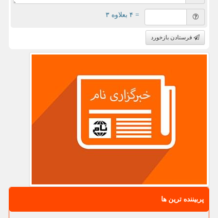
= ۴ بعلاوه ۳
فرستادن بازخورد
پربیننده ترین ها