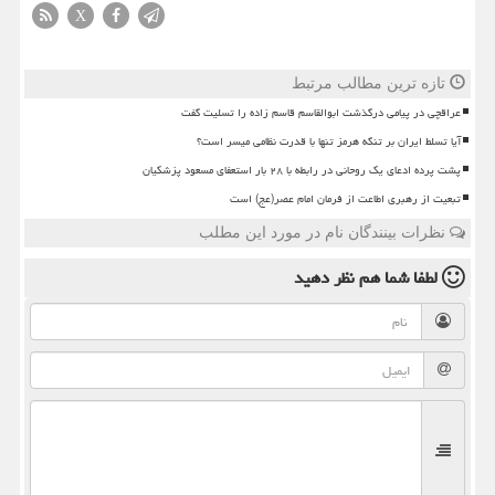
X
تازه ترین مطالب مرتبط
عراقچی در پیامی درگذشت ابوالقاسم قاسم زاده را تسلیت گفت
آیا تسلط ایران بر تنگه هرمز تنها با قدرت نظامی میسر است؟
پشت پرده ادعای یک روحانی در رابطه با ۲۸ بار استعفای مسعود پزشکیان
تبعیت از رهبری اطاعت از فرمان امام عصر(عج) است
نظرات بینندگان نام در مورد این مطلب
لطفا شما هم
نظر دهید