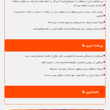
می خواهید وزیر ارتباطات را استیضاح کنید؟ این کار را انجام دهید اما دولت در مقابل استفاده
مردم از اینترنت کوتاه نمی آید
روایت دختر سردار حسینی مطلق از دو شهادت پدر از برگشت از مرگ در جنگ تا شناسایی با
انگشتر
پیام تسلیت عارف به مدیرعامل صندوق ضمانت سپرده ها
خط و نشان نبویان برای تیم مذاکره کننده مطالبه گری را رها نخواهیم کرد
پربحث ترین ها
خبرنگاران رزمندگانی هستند که مأموریت شان دفاع از اقتدار فرهنگی ملت است
عراقچی در پیامی درگذشت ابوالقاسم قاسم زاده را تسلیت گفت
پروژه استعفای رییس جمهور باردیگر روی میز تندروها
آیا تسلط ایران بر تنگه هرمز تنها با قدرت نظامی میسر است؟
جدیدترین ها