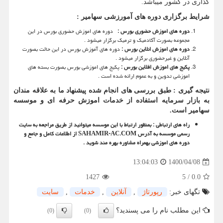
گذاری در کشور میباشد.
شرایط برگزاری دوره های آمورزشی سهامیر :
دوره های اموزش حضوری بورس :
دوره های اموزش حضوری بورس در این
مجموعه بصورت آکادمیک و ترمیک برگزار میشود .
دوره های اموزش انلاین بورس :
دوره های آموزش بورس در این حالت بصورت
آنلاین و غیرحضوری برگزار میشود .
پکیج های اموزش افلاین بورس :
پکیج های اموزشی بورس بصورت بسته های
اموزشی تدوین و به عموم ارائه شده است .
نتیجه گیری : طبق بررسی های انجام شده پیشنهاد ما به علاقه مندان
به بازار سرمایه استفاده از خدمات اموزش حرفه ای و موسسه
سهامیر است.
راه های ارتباطی : بمنظور ارتباط با این موسسه میتوانید از طریق مراجعه به سایت
رسمی موسسه به آدرس
SAHAMIR-AC.COM
از اطلاعات کامل و جامع و
دوره های اموزشی بهمراه مشاوره بهره مند شوید .
1400/04/08
13:04:03
1427
5
/
0.0
تگهای خبر:
رپورتاژ
,
آنلاین
,
خدمات
,
سایت
این مطلب نام را می پسندید؟
(0)
(0)