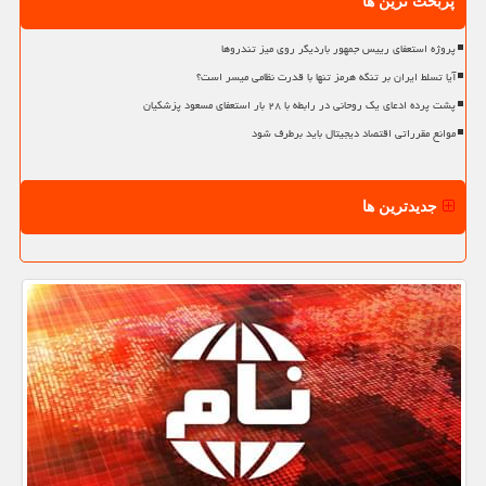
پربحث ترین ها
پروژه استعفای رییس جمهور باردیگر روی میز تندروها
آیا تسلط ایران بر تنگه هرمز تنها با قدرت نظامی میسر است؟
پشت پرده ادعای یک روحانی در رابطه با ۲۸ بار استعفای مسعود پزشکیان
موانع مقرراتی اقتصاد دیجیتال باید برطرف شود
جدیدترین ها