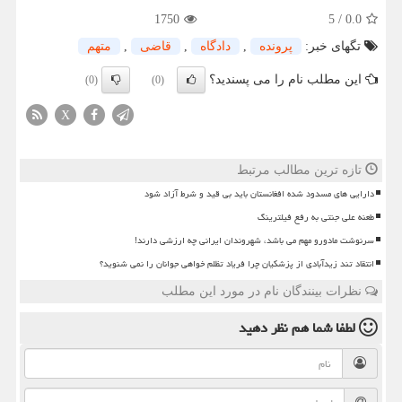
1750
5
/
0.0
تگهای خبر:
پرونده
,
دادگاه
,
قاضی
,
متهم
این مطلب نام را می پسندید؟
(0)
(0)
X
تازه ترین مطالب مرتبط
دارایی های مسدود شده افغانستان باید بی قید و شرط آزاد شود
طعنه علی جنتی به رفع فیلترینگ
سرنوشت مادورو مهم می باشد، شهروندان ایرانی چه ارزشی دارند!
انتقاد تند زیدآبادی از پزشکیان چرا فریاد تظلم خواهی جوانان را نمی شنوید؟
نظرات بینندگان نام در مورد این مطلب
لطفا شما هم
نظر دهید