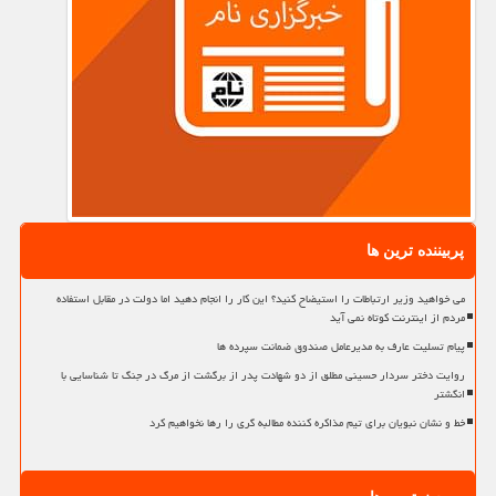
پربیننده ترین ها
می خواهید وزیر ارتباطات را استیضاح کنید؟ این کار را انجام دهید اما دولت در مقابل استفاده
مردم از اینترنت کوتاه نمی آید
پیام تسلیت عارف به مدیرعامل صندوق ضمانت سپرده ها
روایت دختر سردار حسینی مطلق از دو شهادت پدر از برگشت از مرگ در جنگ تا شناسایی با
انگشتر
خط و نشان نبویان برای تیم مذاکره کننده مطالبه گری را رها نخواهیم کرد