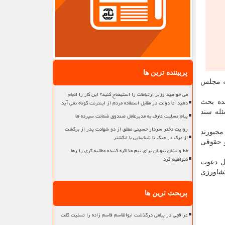
پربیننده ترین ها
به مجلس
می خواهید وزیر ارتباطات را استیضاح کنید؟ این کار را انجام
دهید اما دولت در مقابل استفاده مردم از اینترنت کوتاه نمی آید
ده بحث
له سند
پیام تسلیت عارف به مدیرعامل صندوق ضمانت سپرده ها
روایت دختر سردار حسینی مطلق از دو شهادت پدر از برگشت
مجبورند
از مرگ در جنگ تا شناسایی با انگشتر
و حقوقی
خط و نشان نبویان برای تیم مذاکره کننده مطالبه گری را رها
نخواهیم کرد
ول دعوت
های کشاورزی
پربحث ترین ها
عراقچی در پیامی درگذشت ابوالقاسم قاسم زاده را تسلیت گفت