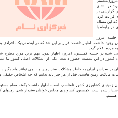
روز(یکشنبه)
د: در ابتدای
 گزارشی در
ه قرائت کرد.
که این مساله
در رابطه با
جلسه امروز
س وجود نداشت، اظهار داشت: قرار بر این شد که در آینده نزدیک، افرادی 
 مردم اعلام گردد.
سی شده در جلسه کمیسیون امروز، اظهار نمود: مهم ترین مورد مطرح ش
ناد کشور در این نشست حضور داشت. یکی از اشکالات اصلی کشور ما مسئ
ر سراسر ایران به خاطر مشکلات سند زمین ها، نمی توانند وام بگیرند. 
ارضات مالکیت زمین هاست. قبل از هر چیز باید بدانیم که چه اشخاص حقیقی 
 شدن زمینهای کشاورزی کشور نامناسب است، اظهار داشت: بگفته مقام مسئ
میلیون هکتار اراضی کشاورزی، تنها ۲ میلیون سندار شده است. کمیسیون کشاورزی مجلس خواهان سنددار شدن زمین
 هستیم.