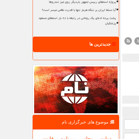
پروژه استعفای رییس جمهور باردیگر روی میز تندروها
آیا تسلط ایران بر تنگه هرمز تنها با قدرت نظامی میسر است؟
پشت پرده ادعای یک روحانی در رابطه با ۲۸ بار استعفای مسعود
پزشکیان
جدیدترین ها
موضوع های خبرگزاری نام
دولت
مجلس
برنامه
قانون