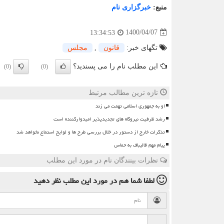
منبع:
خبرگزاری نام
1400/04/07
13:34:53
تگهای خبر:
قانون
,
مجلس
این مطلب نام را می پسندید؟
(0)
(0)
تازه ترین مطالب مرتبط
او به جمهوری اسلامی تهمت می زند
رشد ظرفیت نیروگاه های تجدیدپذیر امیدوارکننده است
تذکرات خارج از دستور در خلال بررسی طرح ها و لوایح استماع نخواهد شد
پیام مهم قالیباف به حماس
نظرات بینندگان نام در مورد این مطلب
لطفا شما هم
در مورد این مطلب
نظر دهید