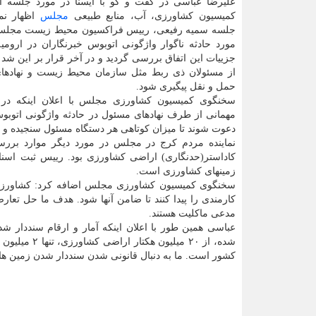
علیرضا عباسی در گفت و گو با ایسنا در مورد جلسه ام
کمیسیون کشاورزی، آب، منابع طبیعی
مجلس
اظهار نمو
جلسه سمیه رفیعی، رییس فراکسیون محیط زیست مجلس
مورد حادثه ناگوار واژگونی اتوبوس خبرنگاران در ارومی
جزییات این اتفاق بررسی گردید و در آخر قرار بر این شد 
از مسئولان ذی ربط مثل سازمان محیط زیست و نهادهای 
حمل و نقل پیگیری شود.
سخنگوی کمیسیون کشاورزی مجلس با اعلان اینکه در 
مهمانی از طرف نهادهای مسئول در حادثه واژگونی اتوبو
دعوت شوند تا میزان کوتاهی هر دستگاه مسئول سنجیده و به
نماینده مردم کرج در مجلس در مورد دیگر موارد برر
کاداستر(حدنگاری) اراضی کشاورزی بود. رییس ثبت اس
زمینهای کشاورزی است.
سخنگوی کمیسیون کشاورزی مجلس اضافه کرد: کشاورزان د
کارمندی را پیدا کنند تا ضامن آنها شود. هدف ما حل تع
مدعی ماکلیت هستند.
عباسی همین طور با اعلان اینکه آمار و ارقام سنددار
شده، از ۲۰ 
کشور است. ما به دنبال قانونی شدن سنددار شدن زمین ها