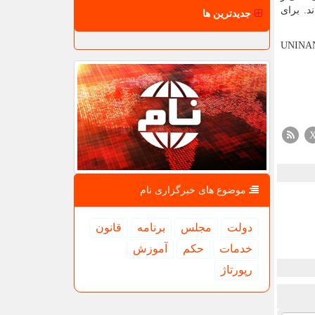
د. برای
جدیدترین ها
UNINA
موضوع های خبرگزاری نام
دولت
مجلس
برنامه
قانون
خدمات
حكم
آموزش
رپورتاژ