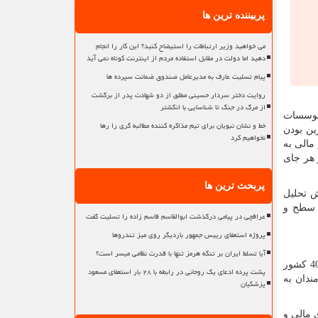
پربیننده ترین ها
می خواهید وزیر ارتباطات را استیضاح کنید؟ این کار را انجام
دهید اما دولت در مقابل استفاده مردم از اینترنت کوتاه نمی آید
پیام تسلیت عارف به مدیرعامل صندوق ضمانت سپرده ها
روایت دختر سردار حسینی مطلق از دو شهادت پدر از برگشت
از مرگ در جنگ تا شناسایی با انگشتر
 موسسات
خط و نشان نبویان برای تیم مذاکره کننده مطالبه گری را رها
ین بودن
نخواهیم کرد
مالی به
 هر جای
پربحث ترین ها
ش تحلیل
ن سطح و
عراقچی در پیامی درگذشت ابوالقاسم قاسم زاده را تسلیت گفت
پروژه استعفای رییس جمهور باردیگر روی میز تندروها
آیا تسلط ایران بر تنگه هرمز تنها با قدرت نظامی میسر است؟
یونیننس هم اکنون یکی از بهترین مراجع علمی در زمینه برگزاری بیش از 120 رشته تخصصی در حوزه های مالی و سرمایه گذاری در 40 کشور
پشت پرده ادعای یک روحانی در رابطه با ۲۸ بار استعفای مسعود
ندان به
پزشکیان
 سال حضور در بازارهای مالی و