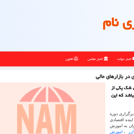
ی نام
اخبار دولت
اخبار مجلس
قانون
در بازارهای مالی
 علمی یونیننس ( (uninance/ بدون شك یكی از
اشد كه این
رگزاری دوره
ینده اقتصادی
وان به اموزش
ارز
،
اموزش