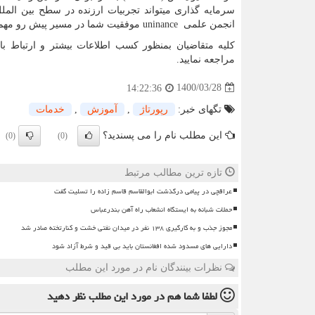
سرمایه گذاری میتواند تجربیات ارزنده در سطح بین الملل
انجمن علمی
uninance
موفقیت شما در مسیر پیش رو مهم‌تر
کلیه متقاضیان بمنظور کسب اطلاعات بیشتر و ارتباط با 
مراجعه نمایید.
1400/03/28
14:22:36
تگهای خبر:
رپورتاژ
,
آموزش
,
خدمات
این مطلب نام را می پسندید؟
(0)
(0)
تازه ترین مطالب مرتبط
عراقچی در پیامی درگذشت ابوالقاسم قاسم زاده را تسلیت گفت
حملات شبانه به ایستگاه انشعاب راه آهن بندرعباس
مجوز جذب و به کارگیری ۱۳۸ نفر در میدان نفتی خشت و کنارتخته صادر شد
دارایی های مسدود شده افغانستان باید بی قید و شرط آزاد شود
نظرات بینندگان نام در مورد این مطلب
لطفا شما هم
در مورد این مطلب
نظر دهید