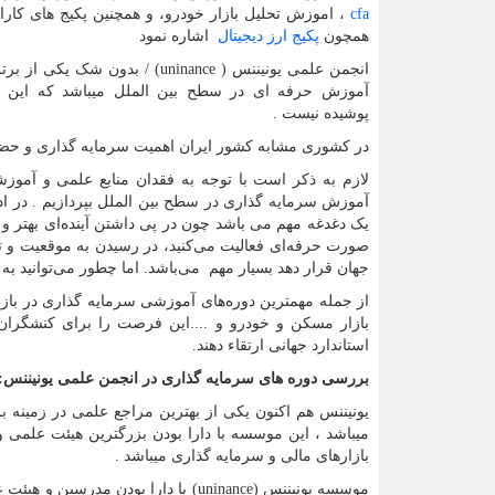
cfa
، اموزش تحلیل بازار خودرو، و همچنین پکیج های کا
همچون
پکیج ارز دیجیتال
اشاره نمود
انجمن علمی یونیننس (
(uninance
/ بدون شک یکی از بر
آموزش حرفه ای در سطح بین الملل میباشد که این 
پوشیده نیست .
در کشوری مشابه کشور ایران اهمیت سرمایه گذاری و حضور 
لازم به ذکر است با توجه به فقدان منابع علمی و آموز
آموزش سرمایه گذاری در سطح بین الملل بپردازیم . در ادا
یک دغدغه مهم می باشد چون در پی داشتن آینده‌ای بهتر و 
صورت حرفه‌ای فعالیت می‌کنید، در رسیدن به موقعیت و ت
جهان قرار دهد بسیار مهم می‌باشد. اما چطور می‌توانید به 
از جمله مهمترین دوره‌های آموزشی سرمایه گذاری در با
بازار مسکن و خودرو و ....این فرصت را برای کنشگران ا
استاندارد جهانی ارتقاء دهند.
بررسی دوره های سرمایه گذاری در انجمن علمی یونیننس:
میباشد ، این موسسه با دارا بودن بزرگترین هیئت علمی و
بازارهای مالی و سرمایه گذاری میباشد .
موسسه یونیننس (
uninance