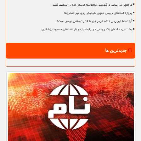
عراقچی در پیامی درگذشت ابوالقاسم قاسم زاده را تسلیت گفت
پروژه استعفای رییس جمهور باردیگر روی میز تندروها
آیا تسلط ایران بر تنگه هرمز تنها با قدرت نظامی میسر است؟
پشت پرده ادعای یک روحانی در رابطه با ۲۸ بار استعفای مسعود پزشکیان
جدیدترین ها