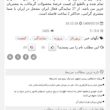
تمام شده و بالطبع آن قیمت عرضۀ محصولات گرماتاب به مشتریان
عزیز می باشد. از 27 نمایندگی فعال ایران مشعل در ایران با شما
مشتری گرامی، حداکثر 2 ساعت فاصله است.
1400/03/19
16:15:54
1426
5
/
0.0
تگهای خبر:
رپورتاژ
,
پروژه
,
نمایندگی
,
كیفیت
این مطلب نام را می پسندید؟
(0)
(0)
X
تازه ترین مطالب مرتبط
پروژه استعفای رییس جمهور باردیگر روی میز تندروها
مجوز جذب و به کارگیری ۱۳۸ نفر در میدان نفتی خشت و کنارتخته صادر شد
افراد نفوذی و معلوم الحال به استناد اظهارات دروغ ترامپ، مسؤلان کشور و حتی سپاه را به
خیانت متهم می کنند
انواع ریزش مو و درمان آن
نظرات بینندگان نام در مورد این مطلب