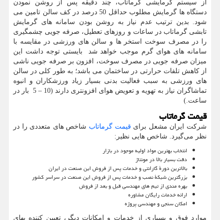
از سیستم گرمایشی گرماتاب، چند دقیقه پس از روشن نمودن
دستگاه ها گرمایش مطلوب حداقل 50 درصد در کف سالن تامین می
شود. بدین ترتیب عدم نیاز به روشن بودن سامانه های گرمایش
تابشی گرماتاب در ساعات و روزهای تعطیل، صرفه جویی چشمگیری
را در مصرف سوخت استخر ها و سالن های ورزشی در مقایسه با
سامانه های هوای گرم موجب خواهد شد بایستی توجه داشت این
میزان صرفه جویی در مصرف سوخت، افزون بر صرفه جویی ناشی
از کاهش تلفات حرارتی در ساختمان می باشد؛ به طور کلی در سالن
های ورزشی به سبب فعالیت بدنی بسیار زیاد ورزشکاران و انبوه
تماشاگران نیاز به تهویه و تعویض هوای افزونتری دارند (10 – 5 بار در
ساعت.)
قیمت گرماتاب
شرکت ایران مشعل برای
قیمت گرماتاب
شاخص های متعددی را در
نظر می‌گیرد. شاخص هایی نظیر:
انتخاب بهترین مواد اولیه موجود در بازار
دقت بسیار بالا در مونتاژ
بالاترین دورۀ گارانتی و خدمات پس از فروش این صنعت در ایران
بزرگترین شبکۀ نصب و خدمات پس از فروش این صنعت در سراسر کشور
بهره مندی از تیم های مهندسی قبل و بعد از فروش
ارائه خدمات رایگان مشاوره
امکان سنجی و مهندسی پروژه
موارد فوق و بسیاری از خدمات و امکانات دیگر، تعیین کننده بهای