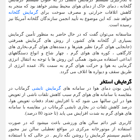
گلخانه ، دمای خاک از دمای هوای محیط بیشتر خواهد بود که منجر به
کاهش اتلافات حرارتی و مصرف سوخت برای
گرمایش گلخانه
خواهد شد. که این موضوع به تأیید انجمن سازندگان گلخانه آمریکا نیز
رسیده است.
متاسفانه می‌توان گفت كه در حال حاضر به منظور تأمین گرمایش
بسیاری از گلخانه های كشور، از روش های گرمایش همرفتی
(جابجایی هوای گرم) نظیر هیترها و دمنده‌های هوای گرم،بخاری های
كارگاهی ، كوره های هوای گرم ، چهار شاخ و انواع دستگاههای
ابداعی استفاده می‌شود. همگی این روش ها با توجه به انتقال انرژی
گرمایی به هوا و حركت هوای گرم به سمت بالا، عمده انرژی از
طریق سقف و دیواره ها اتلاف می گردد.
گرمایش استخر
پایین بودن دمای هوا در سامانه های
گرمایش تابشی
گرماتاب در
مقایسه با سامانه های هوای گرم سبب کاهش تلفات ناشی از تعویض
هوا در این سالنها می شود که با افزایش تعداد دفعات تعویض هوا،
درصد کاهش تلفات در بخاری تابشی گرماتاب در مقایسه با سامانه
های هوای گرم به شدت افزایش می یابد (تا حدود 80 درصد).
کاربری غیر دائم سالن های ورزشی باعث میشود که در صورت
استفاده از موتورخانه مرکزی در مواقع تعطیلی سالن نیز مجبور
باشیم سیستم گرمایش را روشن نگه داریم . در حالی که با استفاده