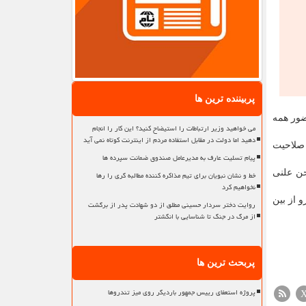
پربیننده ترین ها
ضور همه
می خواهید وزیر ارتباطات را استیضاح کنید؟ این کار را انجام
دهید اما دولت در مقابل استفاده مردم از اینترنت کوتاه نمی آید
 صلاحیت
پیام تسلیت عارف به مدیرعامل صندوق ضمانت سپرده ها
حن علنی
خط و نشان نبویان برای تیم مذاکره کننده مطالبه گری را رها
نخواهیم کرد
 از بین
روایت دختر سردار حسینی مطلق از دو شهادت پدر از برگشت
از مرگ در جنگ تا شناسایی با انگشتر
پربحث ترین ها
پروژه استعفای رییس جمهور باردیگر روی میز تندروها