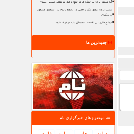
آیا تسلط ایران بر تنگه هرمز تنها با قدرت نظامی میسر است؟
پشت پرده ادعای یک روحانی در رابطه با ۲۸ بار استعفای مسعود
پزشکیان
موانع مقرراتی اقتصاد دیجیتال باید برطرف شود
جدیدترین ها
موضوع های خبرگزاری نام
دولت
مجلس
برنامه
قانون