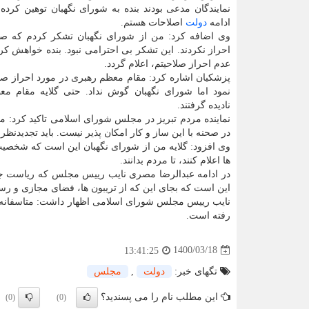
نمایندگان مدعی بودند بنده به شورای نگهبان توهین کرده ا
ادامه
دولت
اصلاحات هستم.
وی اضافه کرد: من از شورای نگهبان تشکر کردم که صلا
احراز نکردند. این تشکر بی احترامی نبود. بنده خواهش کرد
عدم احراز صلاحیتم، اعلام گردد.
پزشکیان اشاره کرد: مقام معظم رهبری در مورد احراز صلا
نمود اما شورای نگهبان گوش نداد. حتی گلایه مقام مع
نادیده گرفتند.
نماینده مردم تبریز در مجلس شورای اسلامی تاکید کرد: 
در صحنه با این ساز و کار امکان پذیر نیست. باید تجدیدن
وی افزود: گلایه من از شورای نگهبان این است که شخصیت ا
ها اعلام کنند، تا مردم بدانند.
در ادامه عبدالرضا مصری نایب رییس مجلس که ریاست جل
این است که بجای این که از تریبون ها، فضای مجازی و رسان
نایب رییس مجلس شورای اسلامی اظهار داشت: متاسفانه بت
رفته است.
1400/03/18
13:41:25
تگهای خبر:
دولت
,
مجلس
این مطلب نام را می پسندید؟
(0)
(0)