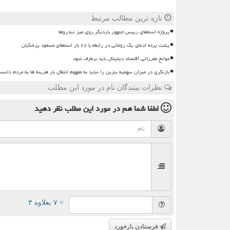
تازه ترین مطالب مرتبط
پروژه استعفای رییس جمهور باردیگر روی میز تندروها
پشت پرده ادعای یک روحانی در رابطه با ۲۸ بار استعفای مسعود پزشکیان
موانع مقرراتی اقتصاد دیجیتال باید برطرف شود
بازنگری در میزان سهمیه بنزین را نباید به مفهوم انتقال بار هزینه ها به مردم دانس
نظرات بینندگان نام در مورد این مطلب
لطفا شما هم
در مورد این مطلب
نظر دهید
= ۷ بعلاوه ۳
فرستادن بازخورد