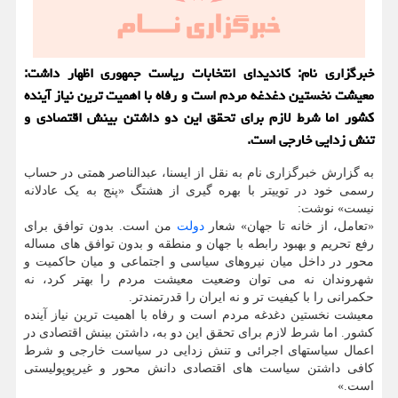
خبرگزاری نام: کاندیدای انتخابات ریاست جمهوری اظهار داشت:
معیشت نخستین دغدغه مردم است و ‎رفاه با اهمیت ترین نیاز آینده
کشور اما شرط لازم برای تحقق این دو داشتن بینش اقتصادی و
تنش زدایی خارجی است.
به گزارش خبرگزاری نام به نقل از ایسنا، عبدالناصر همتی در حساب
رسمی خود در توییتر با بهره گیری از هشتگ «پنج به یک عادلانه
نیست» نوشت:
‏«تعامل، از خانه تا جهان» شعار
دولت
من است. بدون توافق برای
رفع تحریم و بهبود رابطه با جهان و منطقه و بدون توافق های مساله
محور در داخل میان نیروهای سیاسی و اجتماعی و میان حاکمیت و
شهروندان نه می توان وضعیت معیشت مردم را بهتر کرد، نه
حکمرانی را با کیفیت تر و نه ایران را قدرتمندتر.
‏‎معیشت نخستین دغدغه مردم است و ‎رفاه با اهمیت ترین نیاز آینده
کشور. اما شرط لازم برای تحقق این دو به، داشتن بینش اقتصادی در
اعمال سیاستهای اجرائی و تنش زدایی در سیاست خارجی و شرط
کافی داشتن ‎سیاست های اقتصادی دانش محور و ‎غیرپوپولیستی
است.»