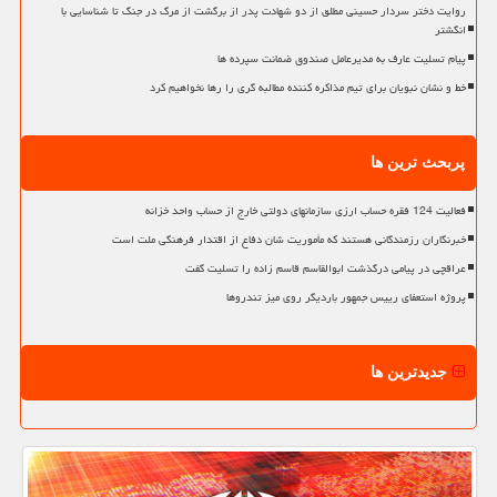
روایت دختر سردار حسینی مطلق از دو شهادت پدر از برگشت از مرگ در جنگ تا شناسایی با
انگشتر
پیام تسلیت عارف به مدیرعامل صندوق ضمانت سپرده ها
خط و نشان نبویان برای تیم مذاکره کننده مطالبه گری را رها نخواهیم کرد
پربحث ترین ها
فعالیت 124 فقره حساب ارزی سازمانهای دولتی خارج از حساب واحد خزانه
خبرنگاران رزمندگانی هستند که مأموریت شان دفاع از اقتدار فرهنگی ملت است
عراقچی در پیامی درگذشت ابوالقاسم قاسم زاده را تسلیت گفت
پروژه استعفای رییس جمهور باردیگر روی میز تندروها
جدیدترین ها