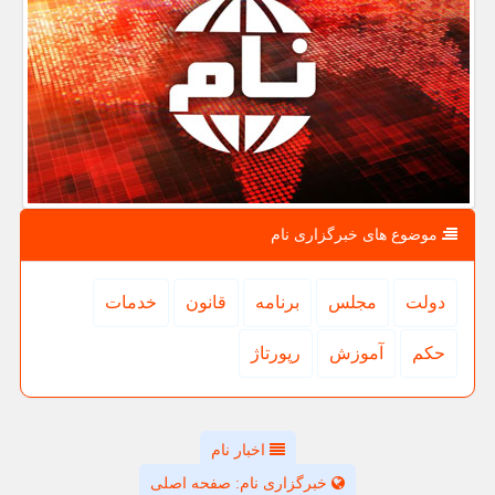
موضوع های خبرگزاری نام
دولت
مجلس
برنامه
قانون
خدمات
حكم
آموزش
رپورتاژ
اخبار نام
خبرگزاری نام: صفحه اصلی