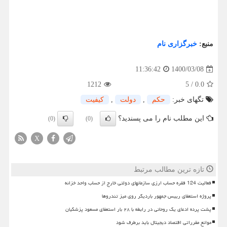
منبع:
خبرگزاری نام
1400/03/08
11:36:42
1212
5
/
0.0
تگهای خبر:
حكم
,
دولت
,
كیفیت
این مطلب نام را می پسندید؟
(0)
(0)
X
تازه ترین مطالب مرتبط
فعالیت 124 فقره حساب ارزی سازمانهای دولتی خارج از حساب واحد خزانه
پروژه استعفای رییس جمهور باردیگر روی میز تندروها
پشت پرده ادعای یک روحانی در رابطه با ۲۸ بار استعفای مسعود پزشکیان
موانع مقرراتی اقتصاد دیجیتال باید برطرف شود