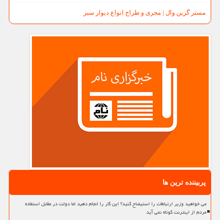
مستر گرین وال | مجری و طراح انواع دیوار سبز
پربیننده ترین ها
می خواهید وزیر ارتباطات را استیضاح کنید؟ این کار را انجام دهید اما دولت در مقابل استفاده
مردم از اینترنت کوتاه نمی آید