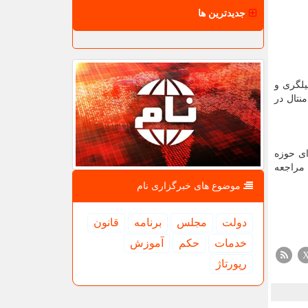
جدیدترین ها
یلگری و
نتال در
ای حوزه
راجعه
موضوع های خبرگزاری نام
دولت
مجلس
برنامه
قانون
خدمات
حكم
آموزش
رپورتاژ