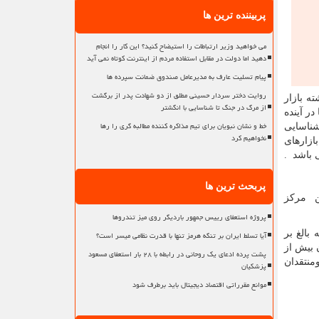
پربیننده ترین ها
می خواهید وزیر ارتباطات را استیضاح کنید؟ این کار را انجام
دهید اما دولت در مقابل استفاده مردم از اینترنت کوتاه نمی آید
پیام تسلیت عارف به مدیرعامل صندوق ضمانت سپرده ها
روایت دختر سردار حسینی مطلق از دو شهادت پدر از برگشت
ه بازار
از مرگ در جنگ تا شناسایی با انگشتر
ر آینده
خط و نشان نبویان برای تیم مذاکره کننده مطالبه گری را رها
شناسایی
نخواهیم کرد
ازارهای
ی باشد .
پربحث ترین ها
ن مرکز
پروژه استعفای رییس جمهور باردیگر روی میز تندروها
ه بالغ بر
آیا تسلط ایران بر تنگه هرمز تنها با قدرت نظامی میسر است؟
ن بیش از
پشت پرده ادعای یک روحانی در رابطه با ۲۸ بار استعفای مسعود
ساتید ومنتقدان
پزشکیان
موانع مقرراتی اقتصاد دیجیتال باید برطرف شود