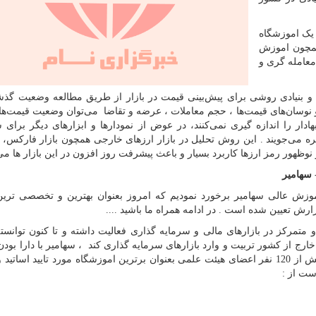
 یک اموزشگاه
همچون اموزش
عامله گری و
 و بنیادی روشی برای پیش‌بینی قیمت در بازار از طریق مطالعه وضعیت گذشت
نوسان‌های قیمت‌ها ، حجم معاملات ، عرضه و تقاضا می‌توان وضعیت قیمت‌ها د
ادار را اندازه‌ گیری نمی‌کنند، در عوض از نمودارها و ابزارهای دیگر برای 
ره می‌جویند
.
این روش تحلیل در بازار ارزهای خارجی همچون بازار فارکس، ب
ار نوظهور رمز ارزها کاربرد بسیار و باعث پیشرفت روز افزون در این بازار ها م
سهامیر
ش عالی سهامیر برخورد نمودیم که امروز بعنوان بهترین و تخصصی تری
ش تعیین شده است . در ادامه همراه ما باشید ....
 تا کنون بطور گسترده و متمرکز در بازارهای مالی و سرمایه گذاری فعالیت داشته و تا کنون توانست
ر و خارج از کشور تربیت و وارد بازارهای سرمایه گذاری کند ، سهامیر با دارا بود
20 شعبه داخلی و خارجی در سطح بین الملل ، همچنین بیش از 120 نفر اعضای هیئت علمی بعنوان برترین اموزشگاه مورد تایید ا
ست از :