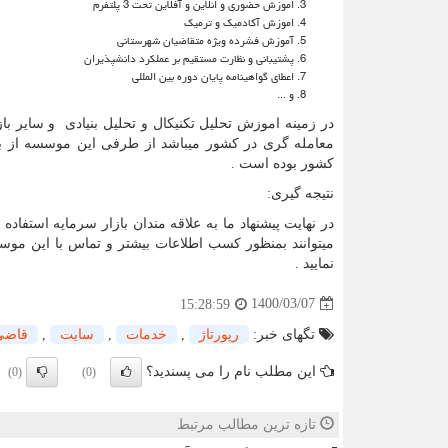
اموزش حضوری و انلاین و آفلاین تحت 3 پلتفرم
اموزش آکادمیک و ترمیک
آموزش فشرده ویژه متقاضیان شهرستانی
پشتیبانی و نظارت مستقیم بر عملکرد دانشپذیران
اعطای گواهینامه پایان دوره بین المللی
و ...
در زمینه اموزش تحلیل تکنیکال و تحلیل بنیادی و سایر 
معامله گری در کشور میباشد از طرفی این موسسه از بنیا
کشور بوده است .
نتیجه گیری:
در نهایت پیشنهاد ما به علاقه مندان بازار سرمایه استف
میتوانند بمنظور کسب اطلاعات بیشتر و تماس با این م
نمایید .
1400/03/07
15:28:59
تگهای خبر:
رپورتاژ
,
خدمات
,
سایت
,
قاضی
این مطلب نام را می پسندید؟
(0)
(0)
تازه ترین مطالب مرتبط