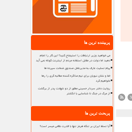
پربیننده ترین ها
می خواهید وزیر ارتباطات را استیضاح کنید؟ این کار را انجام
دهید اما دولت در مقابل استفاده مردم از اینترنت کوتاه نمی آید
پیام تسلیت عارف به مدیرعامل صندوق ضمانت سپرده ها
خط و نشان نبویان برای تیم مذاکره کننده مطالبه گری را رها
نخواهیم کرد
روایت دختر سردار حسینی مطلق از دو شهادت پدر از برگشت
از مرگ در جنگ تا شناسایی با انگشتر
پربحث ترین ها
آیا تسلط ایران بر تنگه هرمز تنها با قدرت نظامی میسر است؟