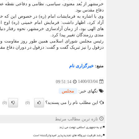
خرمشهر از بُعد معنوی، سیاسی، نظامی و دفاعی نقطه عط
دفاع مقدس بود.
وی با اشاره به فرمایشات امام (ره) در خصوص این که خ
آزاد کرد، اظهار داشت: فرمایش امام خمینی (ره) اوج ا
های الهی بود، از زمان آزادسازی خرمشهر، نحوه رفتار دنیا
مندی رزمندگان تغییر پیدا کرد.
رئیس مجلس شورای اسلامی همین طور روز مقاومت و پ
دزفول را نیز تبریک گفت و گفت: دزفول در دوران دفاع م
منبع:
خبرگزاری نام
1400/03/04
09:51:14
تگهای خبر:
مجلس
این مطلب نام را می پسندید؟
(0)
(0)
تازه ترین مطالب مرتبط
او به جمهوری اسلامی تهمت می زند
رشد ظرفیت نیروگاه های تجدیدپذیر امیدوارکننده است