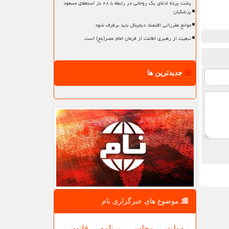
پشت پرده ادعای یک روحانی در رابطه با ۲۸ بار استعفای مسعود
پزشکیان
موانع مقرراتی اقتصاد دیجیتال باید برطرف شود
تبعیت از رهبری اطاعت از فرمان امام عصر(عج) است
جدیدترین ها
موضوع های خبرگزاری نام
دولت
مجلس
برنامه
قانون