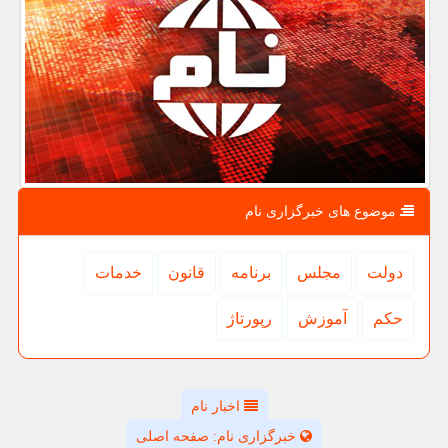
موضوع های خبرگزاری نام
دولت
مجلس
برنامه
قانون
خدمات
حكم
آموزش
رپورتاژ
اخبار نام
خبرگزاری نام: صفحه اصلی