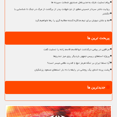
پیام تسلیت عارف به مدیرعامل صندوق ضمانت سپرده ها
روایت دختر سردار حسینی مطلق از دو شهادت پدر از برگشت از مرگ در جنگ تا شناسایی با
انگشتر
خط و نشان نبویان برای تیم مذاکره کننده مطالبه گری را رها نخواهیم کرد
پربحث ترین ها
عراقچی در پیامی درگذشت ابوالقاسم قاسم زاده را تسلیت گفت
پروژه استعفای رییس جمهور باردیگر روی میز تندروها
آیا تسلط ایران بر تنگه هرمز تنها با قدرت نظامی میسر است؟
پشت پرده ادعای یک روحانی در رابطه با ۲۸ بار استعفای مسعود پزشکیان
جدیدترین ها