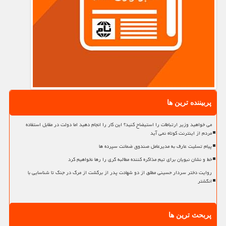
پربیننده ترین ها
می خواهید وزیر ارتباطات را استیضاح کنید؟ این کار را انجام دهید اما دولت در مقابل استفاده
مردم از اینترنت کوتاه نمی آید
پیام تسلیت عارف به مدیرعامل صندوق ضمانت سپرده ها
خط و نشان نبویان برای تیم مذاکره کننده مطالبه گری را رها نخواهیم کرد
روایت دختر سردار حسینی مطلق از دو شهادت پدر از برگشت از مرگ در جنگ تا شناسایی با
انگشتر
پربحث ترین ها