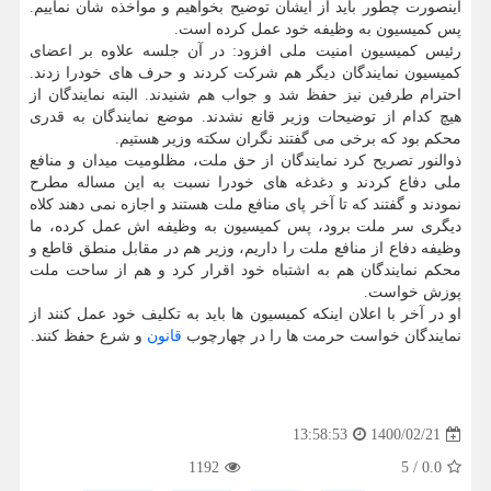
اینصورت چطور باید از ایشان توضیح بخواهیم و مواخذه شان نماییم.
پس کمیسیون به وظیفه خود عمل کرده است.
رئیس کمیسیون امنیت ملی افزود: در آن جلسه علاوه بر اعضای
کمیسیون نمایندگان دیگر هم شرکت کردند و حرف های خودرا زدند.
احترام طرفین نیز حفظ شد و جواب هم شنیدند. البته نمایندگان از
هیچ کدام از توضیحات وزیر قانع نشدند. موضع نمایندگان به قدری
محکم بود که برخی می گفتند نگران سکته وزیر هستیم.
ذوالنور تصریح کرد نمایندگان از حق ملت، مظلومیت میدان و منافع
ملی دفاع کردند و دغدغه های خودرا نسبت به این مساله مطرح
نمودند و گفتند که تا آخر پای منافع ملت هستند و اجازه نمی دهند کلاه
دیگری سر ملت برود، پس کمیسیون به وظیفه اش عمل کرده، ما
وظیفه دفاع از منافع ملت را داریم، وزیر هم در مقابل منطق قاطع و
محکم نمایندگان هم به اشتباه خود اقرار کرد و هم از ساحت ملت
پوزش خواست.
او در آخر با اعلان اینکه کمیسیون ها باید به تکلیف خود عمل کنند از
نمایندگان خواست حرمت ها را در چهارچوب
قانون
و شرع حفظ کنند.
1400/02/21
13:58:53
1192
5
/
0.0