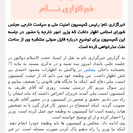
خبرگزاری نام: رئیس کمیسیون امنیت ملی و سیاست خارجی مجلس
شورای اسلامی اظهار داشت که وزیر امور خارجه با حضور در جلسه
این کمیسیون برای توضیح درباره فایل صوتی منتشره وی از ساحت
ملت عذرخواهی کرده است.
به گزارش خبرگزاری نام به نقل از ایسنا، حجت الاسلام ذوالنور در
جلسه علنی بامداد امروز سه شنبه و در تذکری مستند به ماده 75
بخشنامه داخلی
مجلس
در واکنش به اظهارات محمود احمدی بی
غش اظهار داشت: من وظیفه خود می دانم که از حیثیت کمیسیون
امنیت ملی دفاع کنم. اینکه ما جایگاه های قانونی را تضعیف نماییم و
زیر سوال ببریم کار درستی نیست. روزی که آقای ظریف به
کمیسیون امنیت ملی آمدند عزیزان اعتراض داشتند که نباید ایشان را
راه می دادیم. تحقیق و تفحص در کمیسیون و در حضور آقای ظریف
تصویب گردید. اینکه استیضاح در دستور کار قرار گیرد یا نه تشخیص
هیات رئیسه است اما کمیسیون به وظیفه خود عمل کرده است. وزیر
را احضار کرده و از او توضیح خواسته است.
وی ادامه داد: مجلس و کمیسیون ها باید وظیفه خودرا انجام دهند.
اینکه ما وزیر را راه ندهیم پاک کردن صورت مسئله است. در غیر