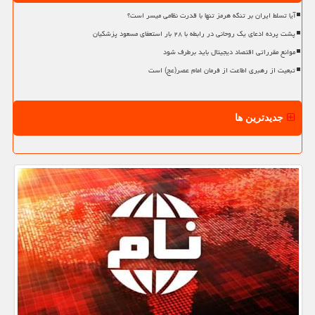
آیا تسلط ایران بر تنگه هرمز تنها با قدرت نظامی میسر است؟
پشت پرده ادعای یک روحانی در رابطه با ۲۸ بار استعفای مسعود پزشکیان
موانع مقرراتی اقتصاد دیجیتال باید برطرف شود
تبعیت از رهبری اطاعت از فرمان امام عصر(عج) است
جدیدترین ها