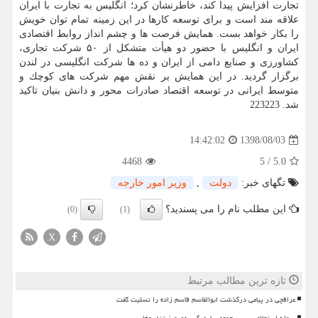
تجارت افزایش پیدا كند، خاطرنشان كرد؛ انگلیس به تجارت با ایران
علاقه مند است و برای توسعه كارها در این زمینه تمام توان خویش
را بكار خواهد بست. همایش فرصت ها و چشم انداز روابط اقتصادی
ایران و انگلیس با حضور دو هیأت متشكل از ۵۰ شركت تجاری،
كشاورزی و صنایع دامی از ایران و ده ها شركت انگلیسی در لندن
برگزار گردید. در این همایش بر نقش مهم شركت های كوچك و
متوسط ایرانی در توسعه اقتصاد صادرات محور و دانش بنیان تاكید
شد. 223223
1398/08/03
14:42:02
4468
5
/
5.0
تگهای خبر:
دولت
,
وزیر امور خارجه
این مطلب نام را می پسندید؟
(0)
(1)
X
تازه ترین مطالب مرتبط
عراقچی در پیامی درگذشت ابوالقاسم قاسم زاده را تسلیت گفت