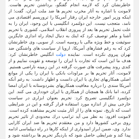
خاطرنشان كرد كه لازمه انجام گفتگو، برداشتن تحریم هاست.
لامونت با اشاره به آثار مخرب تحریم ها ضد ملت ایران، گفت؛ از
اینكه وزیر امور خارجه ایران رفتار آمریكا را تروریسم اقتصادی می
نامد، متعجب نیست. این دولتمرد انگلیسی با این وجود، ایران را به
علت تحمل تحریم ها بعد از پیروزی انقلاب اسلامی، كشوری با تحریم
آشنا و ماهر توصیف كرد كه اینك به دنبال ایجاد راه اندازی جایگزین
سوئیفت و خط ویژه مالی با روسیه است. از سویی، وی خاطرنشان
كرد كه به رغم فشارهای آمریكا، اروپا از سیاست های واشنگتن ضد
تهران پیروی نكرده است. نماینده
دولت
انگلیس خاطرنشان كرد:
هدف ما این است كه تجارت با ایران را توسعه و تقویت نماییم و از
كندی روند پیشرفت های صورت گرفته در این زمینه ناراضی هستیم.
لامونت، آثار تحریم ها بر مراودات بانكی با ایران را یكی از موانع
اصلی همكاریهای تجاری با ایران دانست و اظهار داشت: به رغم آنكه
آمریكا سندی را درباره معافیت همكاریهای بشردوستانه با ایران امضا
كرده، اما بانك ها همچنان از همكاری با ایران خودداری می كنند. این
دولتمرد انگلیسی تصریح كرد: تحریم بعنوان ابزاری در سیاست
خارجی بیش از اندازه مورد استفاده قرار گرفته و این در شرایطی
است كه تاریخ، نمونه های را از آثار مثبت تحریم مشاهده كرده است.
لامونت افزود: به نظر می آید ترامپ درك محدودی از تاثیر تحریم
روی برخی كشورها دارد و من معتقدم تحریم ها ضد ایران كارایی
ندارد. وی، ضمن ابراز امیدواری از اینكه كارها در راه دیپلماسی ادامه
پیدا كند و شرایطی حاصل شود كه باردیگر تحریم ها برداشته شود و