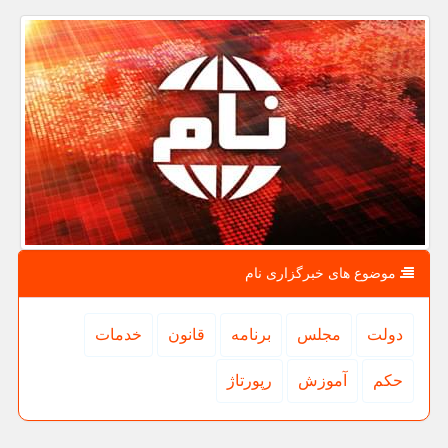
موضوع های خبرگزاری نام
دولت
مجلس
برنامه
قانون
خدمات
حكم
آموزش
رپورتاژ