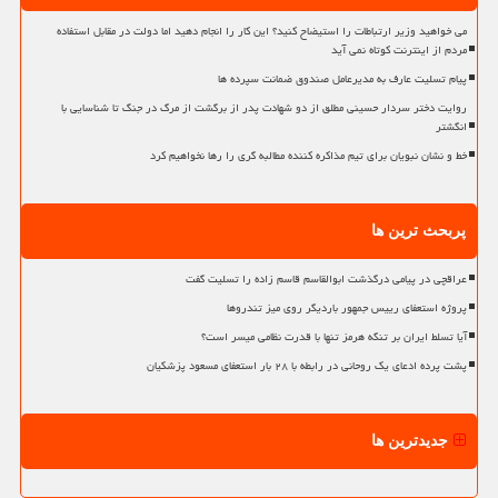
می خواهید وزیر ارتباطات را استیضاح کنید؟ این کار را انجام دهید اما دولت در مقابل استفاده
مردم از اینترنت کوتاه نمی آید
پیام تسلیت عارف به مدیرعامل صندوق ضمانت سپرده ها
روایت دختر سردار حسینی مطلق از دو شهادت پدر از برگشت از مرگ در جنگ تا شناسایی با
انگشتر
خط و نشان نبویان برای تیم مذاکره کننده مطالبه گری را رها نخواهیم کرد
پربحث ترین ها
عراقچی در پیامی درگذشت ابوالقاسم قاسم زاده را تسلیت گفت
پروژه استعفای رییس جمهور باردیگر روی میز تندروها
آیا تسلط ایران بر تنگه هرمز تنها با قدرت نظامی میسر است؟
پشت پرده ادعای یک روحانی در رابطه با ۲۸ بار استعفای مسعود پزشکیان
جدیدترین ها