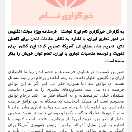
به گزارش خبرگزاری نام ایرنا نوشت: فرستاده ویژه دولت انگلیس
در امور تجاری ایران، با اشاره به تلاش مقامات لندن برای كاهش
تاثیر تحریم های ضدایرانی آمریكا، تصریح كرد؛ این كشور برای
تقویت و توسعه مناسبات تجاری با ایران، تمام توان خویش را بكار
بسته است.
«نورمن لامونت» در همایش فرصت ها و چشم انداز روابط اقتصادی
ایران و انگلیس، اظهار داشت: به رغم آنكه در برجام در زمینه مسائل
هسته ای توافق شد اما همواره فكر می كنم اگر به این توافق
فرصت داده می شد، دستاوردهای بیشتری را به همراه داشت.
منتقدان خیلی غیرمنصفانه و به اشتباه فكر می كنند برجام توافق
محدودی است اما مشكل اینجاست كه هیچگاه به این توافق فرصت
داده نشد. وی ادامه داد: با برجام می شد روابط تجاری میان ایران با
سایر كشورها، تعاملات، گفت وگوها و دوستی ها بیشتر شود؛ به همین
خاطر از نظر من، خروج آمریكا از برجام یك فاجعه است. لامونت با
اشاره به ابراز تمایل "دونالد ترامپ" رئیس جمهوری آمریكا برای
گفتگو و انجام توافق جدید با ایران، موضع كشورمان را تأیید و