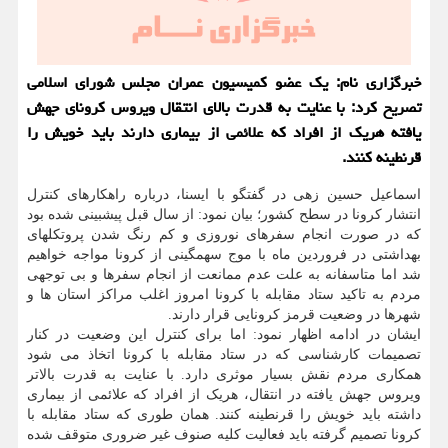
خبرگزاری نام: یک عضو کمیسیون عمران مجلس شورای اسلامی
تصریح کرد: با عنایت به قدرت بالای انتقال ویروس کرونای جهش
یافته هریک از افراد که علائمی از بیماری دارند باید خویش را
قرنطینه کنند.
اسماعیل حسین زهی در گفتگو با ایسنا، درباره راهکارهای کنترل
انتشار کرونا در سطح کشور؛ بیان نمود: از سال قبل پیشبینی شده بود
که در صورت انجام سفرهای نوروزی و کم رنگ شدن پروتکلهای
بهداشتی در فروردین ماه با موج سهمگینی از کرونا مواجه خواهیم
شد اما متاسفانه به علت عدم ممانعت از انجام سفرها و بی توجهی
مردم به تاکید ستاد مقابله با کرونا امروز اغلب مراکز استان ها و
شهرها در وضعیت قرمز کرونایی قرار دارند.
ایشان در ادامه اظهار نمود: اما برای کنترل این وضعیت در کنار
تصمیمات کارشناسی که در ستاد مقابله با کرونا اتخاذ می شود
همکاری مردم نقش بسیار موثری دارد. با عنایت به قدرت بالاتر
ویروس جهش یافته در انتقال، هریک از افراد که علائمی از بیماری
داشته باید خویش را قرنطینه کنند. همان طوری که ستاد مقابله با
کرونا تصمیم گرفته باید فعالیت کلیه صنوف غیر ضروری متوقف شده