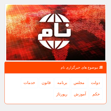
موضوع های خبرگزاری نام
دولت
مجلس
برنامه
قانون
خدمات
حكم
آموزش
رپورتاژ