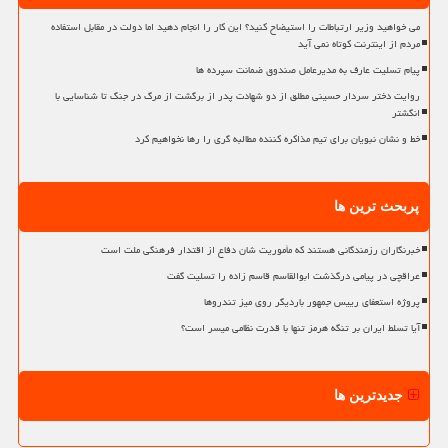
می خواهید وزیر ارتباطات را استیضاح کنید؟ این کار را انجام دهید اما دولت در مقابل استفاده
مردم از اینترنت کوتاه نمی آید
پیام تسلیت عارف به مدیرعامل صندوق ضمانت سپرده ها
روایت دختر سردار حسینی مطلق از دو شهادت پدر از برگشت از مرگ در جنگ تا شناسایی با
انگشتر
خط و نشان نبویان برای تیم مذاکره کننده مطالبه گری را رها نخواهیم کرد
پربحث ترین ها
خبرنگاران رزمندگانی هستند که مأموریت شان دفاع از اقتدار فرهنگی ملت است
عراقچی در پیامی درگذشت ابوالقاسم قاسم زاده را تسلیت گفت
پروژه استعفای رییس جمهور باردیگر روی میز تندروها
آیا تسلط ایران بر تنگه هرمز تنها با قدرت نظامی میسر است؟
جدیدترین ها