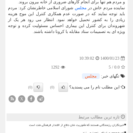
و مردم هم تنها برای انجام کارهای ضروری از خانه بیرون بروند.
نماینده مردم خاش در
مجلس
شورای اسلامی خاطرنشان کرد: مردم
باید توجه نمایند که در صورت عدم همکاری کنترل این موج هزینه
زیادی را به کشور تحمیل خواهد نمود. انتظار می رود هر یک از
شهروندان برای کنترل این بیماری احساس مسئولیت کرده و توجه
ویژه ای به تصمیمات ستاد مقابله با کرونا داشته باشند.
1400/01/23
10:39:02
1292
5
/
0.0
تگهای خبر:
مجلس
این مطلب نام را می پسندید؟
(0)
(0)
X
تازه ترین مطالب مرتبط
خبرنگاران رزمندگانی هستند که مأموریت شان دفاع از اقتدار فرهنگی ملت است
او به جمهوری اسلامی تهمت می زند