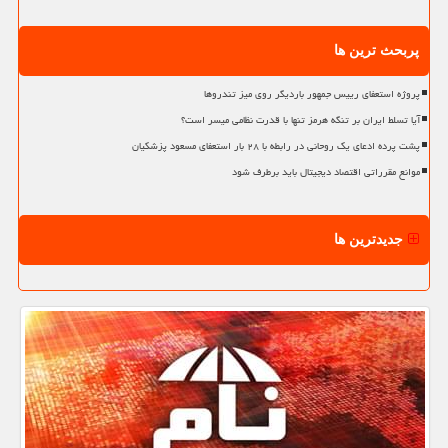
پربحث ترین ها
پروژه استعفای رییس جمهور باردیگر روی میز تندروها
آیا تسلط ایران بر تنگه هرمز تنها با قدرت نظامی میسر است؟
پشت پرده ادعای یک روحانی در رابطه با ۲۸ بار استعفای مسعود پزشکیان
موانع مقرراتی اقتصاد دیجیتال باید برطرف شود
جدیدترین ها