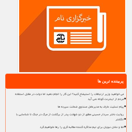
پربیننده ترین ها
می خواهید وزیر ارتباطات را استیضاح کنید؟ این کار را انجام دهید اما دولت در مقابل استفاده
مردم از اینترنت کوتاه نمی آید
پیام تسلیت عارف به مدیرعامل صندوق ضمانت سپرده ها
روایت دختر سردار حسینی مطلق از دو شهادت پدر از برگشت از مرگ در جنگ تا شناسایی با
انگشتر
خط و نشان نبویان برای تیم مذاکره کننده مطالبه گری را رها نخواهیم کرد