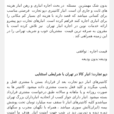
بدون شک مهمترین مسئله در بحث اجاره انباری و رهن انبار هزینه
های ثابت و جاری آن است. انبار کانتینری دپو تجارت فرصتی مناسب
برای کسانی میباشد که قصد دارند با هزینه ای بسیار کم مکانی را
برای انباری اجاره کنند فراهم کرده است. انبارهای تجارت دپو پیشرو
ارائه خدمات نوین در اجاره انبار تهران نیز تلاش کرده است با
مقرون به صرفه ترین قیمت مشتریان خوب و شریف تهرانی را در
این زمینه همراهی کند .
قیمت اجاره : توافقی
ودیعه:بدون ودیعه
دپو تجارت؛ انبار کالا در تهران با شرایطی استثنایی
کانتینرهای انبار دپو تجارت بعد از قرارداد بستن با مشتری قفل و
پلمپ میگردد و کلید قفل بدست مشتری داده میشود. کانتینر ها به
صورت روزانه و یا ماهانه و سالانه طبق درخواست مشتری قرارداد
بسته میشود .انبار دارای جواز کسب از اتحادیه انبارداران بزرگ تهران
میباشدو کلیه کانتینرهای انبار تا سقف سه میلیارد تومان تحت پوشش
بیمه (ایران)آتش سوزی میباشد ، همراه با نگهبان مجرب و سگهای
دوره دیده و دوربین دید در شب جهت امنیت انبار. هدف ما امنیت