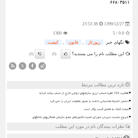
۶۶۸۰۳۵۱۱
1399/12/27
23:53:38
1360
5
/
0.0
تگهای خبر:
رپورتاژ
,
قانون
,
كیفیت
این مطلب نام را می پسندید؟
(0)
(0)
X
تازه ترین مطالب مرتبط
فعالیت 124 فقره حساب ارزی سازمانهای دولتی خارج از حساب واحد خزانه
دشمن اشتباه محاسباتی داشت و تصور مقاومت ایران را نمی کرد
مبحث کمک به فضای کسب وکار است
شروع نشست دبیران شورای امنیت کشورهای عضو سازمان همکاریهای شانگهای
نظرات بینندگان نام در مورد این مطلب