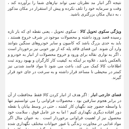
نتیجه اگر انبار مد نظرتان نمی تواند نیازهای شما را برآورده کند ،
وقت و سرمایه خود را تلف نکرده و پیش از استقرار در مکان مذکور
، به دنبال مکان بزرگتری باشید.
ویژگی سکوی تحویل کالا
: سکوی تحویل ، یعنی نقطه ای که بار تازه
رسیده قصد ورود داشته و محصولات موجود در شرف خروج هستند ،
باید به حدی بزرگ باشد که کامیون و سایر خودروهای سنگین بتوانند
وارد آن شوند. این فضای فاقد پله که از نور خوبی نیز برخوردار است
، اگر به نواری نقاله برای ورود و خروج محصولات از انبار به خودرو و
بالعکس باشد ، علاوه بر اینکه به کیفیت کار کارگران و بهبود روند ثبت
اطلاعات کالا کمک می کند، باعث می شود تا مواد فاسد شدنی نیز
کمتر در محیطی نا مساعد قرار داشته و به سرعت در جای خود قرار
گیرند.
فضای خارجی انبار
: اگر هدف از انبار کردن کالا فقط محافظت از آن
در برابر هجوم سارقین بود ، محصولات فراوانی را می توانستیم تنها
با واسطه حضور چند نگهبان کار کشته ، حتی در وسط بیابان یا نقطه
دور افتاده دیگری نگهداری کنیم ! اما به جز عامل فوق ، سلامت خود
محصول نیز از اهمیت فراوانی برخوردار است . به عنوان مثال اگر
مواد غذایی در مجاورت زندگی یا عبور حیوانات مختلف نگهداری شده