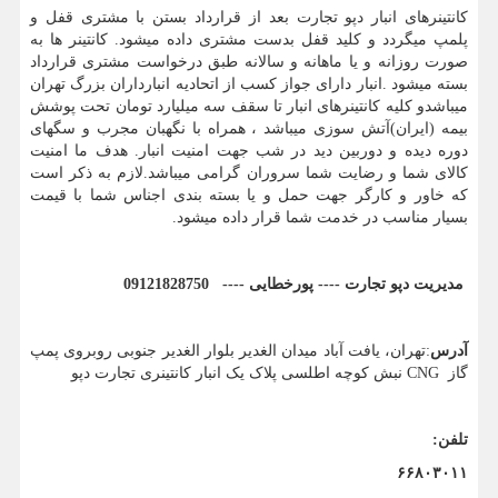
کانتینرهای انبار دپو تجارت بعد از قرارداد بستن با مشتری قفل و
پلمپ میگردد و کلید قفل بدست مشتری داده میشود. کانتینر ها به
صورت روزانه و یا ماهانه و سالانه طبق درخواست مشتری قرارداد
بسته میشود .انبار دارای جواز کسب از اتحادیه انبارداران بزرگ تهران
میباشدو کلیه کانتینرهای انبار تا سقف سه میلیارد تومان تحت پوشش
بیمه (ایران)آتش سوزی میباشد ، همراه با نگهبان مجرب و سگهای
دوره دیده و دوربین دید در شب جهت امنیت انبار. هدف ما امنیت
کالای شما و رضایت شما سروران گرامی میباشد.لازم به ذکر است
که خاور و کارگر جهت حمل و یا بسته بندی اجناس شما با قیمت
بسیار مناسب در خدمت شما قرار داده میشود.
مدیریت دپو تجارت ---- پورخطایی ---- 09121828750
آدرس
:تهران، یافت آباد میدان الغدیر بلوار الغدیر جنوبی روبروی پمپ
گاز
CNG
نبش کوچه اطلسی پلاک یک انبار کانتینری تجارت دپو
تلفن:
۶۶۸۰۳۰۱۱