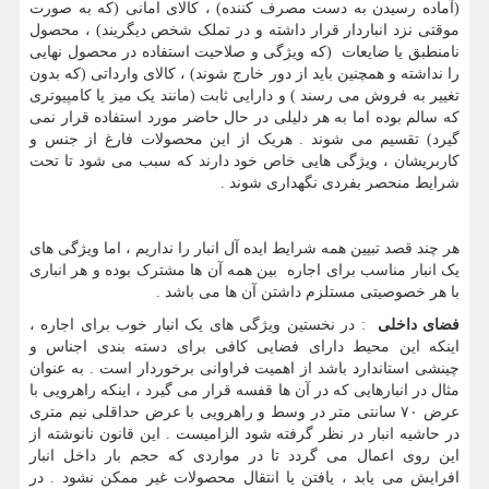
(آماده رسیدن به دست مصرف کننده) ، کالای امانی (که به صورت
موقتی نزد انباردار قرار داشته و در تملک شخص دیگریند) ، محصول
نامنطبق یا ضایعات (که ویژگی و صلاحیت استفاده در محصول نهایی
را نداشته و همچنین باید از دور خارج شوند) ، کالای وارداتی (که بدون
تغییر به فروش می رسند ) و دارایی ثابت (مانند یک میز یا کامپیوتری
که سالم بوده اما به هر دلیلی در حال حاضر مورد استفاده قرار نمی
گیرد) تقسیم می شوند . هریک از این محصولات فارغ از جنس و
کاربریشان ، ویژگی هایی خاص خود دارند که سبب می شود تا تحت
شرایط منحصر بفردی نگهداری شوند .
هر چند قصد تبیین همه شرایط ایده آل انبار را نداریم ، اما ویژگی های
یک انبار مناسب برای اجاره بین همه آن ها مشترک بوده و هر انباری
با هر خصوصیتی مستلزم داشتن آن ها می باشد .
فضای داخلی
: در نخستین ویژگی های یک انبار خوب برای اجاره ،
اینکه این محیط دارای فضایی کافی برای دسته بندی اجناس و
چینشی استاندارد باشد از اهمیت فراوانی برخوردار است . به عنوان
مثال در انبارهایی که در آن ها قفسه قرار می گیرد ، اینکه راهرویی با
عرض ۷۰ سانتی متر در وسط و راهرویی با عرض حداقلی نیم متری
در حاشیه انبار در نظر گرفته شود الزامیست . این قانون نانوشته از
این روی اعمال می گردد تا در مواردی که حجم بار داخل انبار
افرایش می یابد ، یافتن یا انتقال محصولات غیر ممکن نشود . در