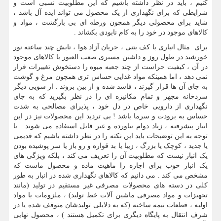
کنیم ، باید در نظر داشته باشیم که این مطلوبیت نسبی است و
شرایطی که برای نگهداری از یک محصول می تواند ایده آل باشد ،
شاید برای محصولی دیگر همچون ورطه ای بی بازگشت ، مواد و
کالاهای موجود در خود را به کام نابودی بکشاند .
برای مثال انباری با کف بتنی ، جریان آزاد هوا ، تابش چند ساعته نور
خورشید در طول روز و داشتن مسیری صعب العبور با کالاهای موجود
در آن ، کیفیت حراست از چند جعبه میوه را دستخوش تغییرات قرار
نمی دهد ، اما همینکه مواد غذایی حساس تری همچون مرغ و گوشت
به جای آن ها قرار گیرند ، فاسد شده و از بین بروند . از سویی دیگر
سردخانه مجهز و تمام مکانیزه ای را در نظر بگیرید که به جای
نگهداری از دارویی خاص در دل خود ، پذیرای مصالحی به شدت
حساس به برودت و سرما باشد ! بی تردید این محصولات نیز در این
انبار پیشرفته ، زیاد دوام نیاورده و غیر قابل استفاده می شوند . با
توجه به این توضیحات باید این نکته را در نظر داشته باشیم که قدیمی
یا جدید ، کوچک یا بزرگ ، زیبا یا بد قواره و رو باز یا سر پوشیده بودن
یک انبار نیست که مطلوبیت آن را تعریف می کند ، بلکه ویژگی های
یک انبار خوب برای اجاره را ماهیت ماده و محصول ماست که
مشخص می کند . می دانیم که کالاهای نگهداری شده در انبار به طور
کلی در دسته های محصولات مصرفی غیر مستقیم در تولید (مانند
تجهیزات و مواد مصرفی ماشین آلات خط تولید) ، ملزومات یا مواد
اولیه ، قطعات نیمه ساخته (که به دلایلی تولیدشان متوقف شده یا در
شرف انتقال به پایگاه دیگری برای تکمیل هستند ) ، محصول نهایی