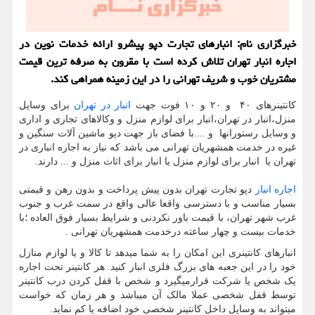
خبرگزاری نام: انبارهای تجارت دپو پیشرو ارائه خدمات نوین در
اجاره انبار تهران تلاش كرده است با مقرون به صرفه ترین قیمت
مشتریان خوب و شریف تهرانی را در این زمینه همراهی كند.
کانتینرهای ۴۰ و ۲۰ و ۱۰ فوت جهت
انبار در تهران
برای وسایل
منزل،انبار در تهران،انبار برای لوازم منزل و وکالاهای تجاری و اداری
و وسایل رستورانها و ....با فضای باز جهت دپو ماشین آلات سنگین و
غیره در خدمت همشهریان تهرانی می باشد که نیاز به اجاره انباری در
تهران یا انبار برای لوازم منزل یا انبار برای اثاث منزل و ... دارند.
اجاره انبار
دپو تجارت تهران بدون پیش پرداخت و بدون رهن و قیمتی
بسیار مناسب و با دسترسی واقعا عالی واقع در سمت غرب و جنوب
غرب شهر تهران، با قیمت باور نکردنی و شرایط بسیار فوق العاده ؛با
خدمات بیست و چهار ساعته درخدمت همشهریان تهرانی .
انبارهای کانتینری این امکان را به شما میدهد تا کالا و یا لوازم منازل
خود را در این جعبه های بزرگ فلزی انبار کنید. هر کانتینر تحت اجاره
یک شخص یا شرکت قرارمیگیرد و شخص با قفل کردن درب کانتینر
توسط قفل شخصی عملا مالک آن میباشد و هر زمان که خواست
میتواند به وسایل داخل کانتینر شخصی خود اضافه یا کم نماید.