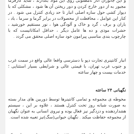
و این جانوران آثار نامطلوبی روی این مواد بگذارند ، شاید کارفرما
مجبور به از دور خارج کردن و دور ریختن آن ها شود ، مشکلی که با
دیوار کشی حول سازه اصلی انبار تا حد زیادی کنترل می شود . در
کنار این عوامل ، محافظت از محصولات در برابر گرما و سرما ، باد ،
باران و برف ، گرد و خاک و آلودگی هوا ، نور مستقیم خورشید ،
حشرات موذی و ده ها عامل دیگر ، حداقل امکاناتیست که با
چارچوب بندی مناسبی پیرامون خود سازه اصلی محقق می گردد .
انبار كانتینری تجارت دپو با دسترسی واقعا عالی واقع در سمت غرب
و جنوب غرب تهران، با قیمتی عالی و شرایطی بسیار استثنایی ؛
خدمات بیست و چهار ساعته
نگهبانی ۲۴ ساعته
محوطه ی مجموعه و تمامی کانتینرها توسط دوربین های مدار بسته
به صورت شبانه روز تحت کنترل هستند ، علاوه بر این ، سیستم
هشداردهنده و دزدگیر نیز فعال بوده و نیروی انسانی به عنوان نگهبان
از مجموعه حفاظت میکند . نگهبان حیوانی(سگ)نیز تعبیه شده است.