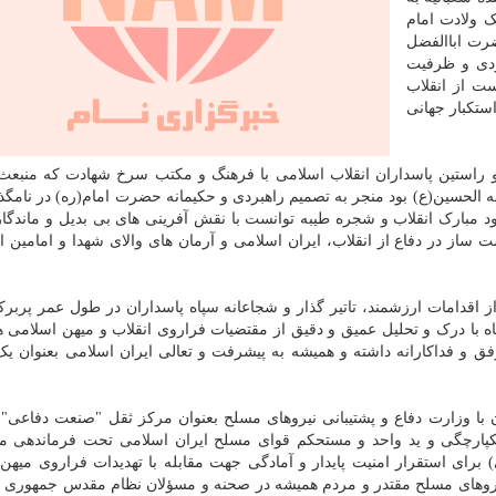
ک ولادت امام
ضرت اباالفضل
ردی و ظرفیت
ت از انقلاب
ستکبار جهانی
و راستین پاسداران انقلاب اسلامی با فرهنگ و مکتب سرخ شهادت که منبعث 
ه الحسین(ع) بود منجر به تصمیم راهبردی و حکیمانه حضرت امام(ره) در نامگذ
ود مبارک انقلاب و شجره طیبه توانست با نقش آفرینی های بی بدیل و ماندگار
ز در دفاع از انقلاب، ایران اسلامی و آرمان های والای شهدا و امامین ان
 از اقدامات ارزشمند، تاتیر گذار و شجاعانه سپاه پاسداران در طول عمر پربر
با درک و تحلیل عمیق و دقیق از مقتضیات فراروی انقلاب و میهن اسلامی ه
ق و فداکارانه داشته و همیشه به پیشرفت و تعالی ایران اسلامی بعنوان ی
ن با وزارت دفاع و پشتیبانی نیروهای مسلح بعنوان مرکز ثقل "صنعت دفاعی"
کپارچگی و ید واحد و مستحکم قوای مسلح ایران اسلامی تحت فرماندهی مد
 برای استقرار امنیت پایدار و آمادگی جهت مقابله با تهدیدات فراروی میهن
یروهای مسلح مقتدر و مردم همیشه در صحنه و مسؤلان نظام مقدس جمهوری 