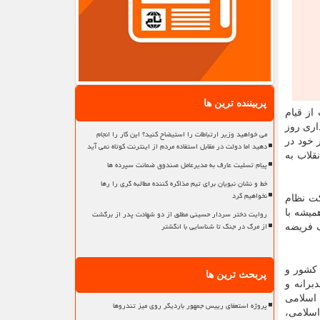
پربیننده ترین ها
از قیام
اری روز
می خواهید وزیر ارتباطات را استیضاح کنید؟ این کار را انجام
 خود در
دهید اما دولت در مقابل استفاده مردم از اینترنت کوتاه نمی آید
قلاب به
پیام تسلیت عارف به مدیرعامل صندوق ضمانت سپرده ها
خط و نشان نبویان برای تیم مذاکره کننده مطالبه گری را رها
نخواهیم کرد
کت نظام
روایت دختر سردار حسینی مطلق از دو شهادت پدر از برگشت
میشه با
از مرگ در جنگ تا شناسایی با انگشتر
ک فریضه
 کشور و
پربحث ترین ها
برانه و
 اسلامی
پروژه استعفای رییس جمهور باردیگر روی میز تندروها
اسلامی،