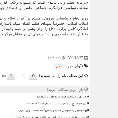
سرمایه عظیم و بی مانندی است که پشتوانه واقعی قدرت
مختلف سیاسی، فرهنگی، اجتماعی، علمی، و اقتصادی جهت 
وزیر دفاع و پشتیبانی نیروهای مسلح در آخر با سلام و درو
انقلاب اسلامی خصوصاً شهدای عظیم الشان سپاه پاسدارا
آمادگی کامل وزارت دفاع را برای پشتیبانی همه جانبه از
دفاع از انقلاب اسلامی و دستاوردهای آن در مقابل هرگونه 
1399/12/27
11:21:26
تگهای خبر:
حكم
این مطلب نام را می پسندید؟
(0)
(0)
تازه ترین مطالب مرتبط
تعدادی از مسئولان هنوز از تفاهم دل نکنده اند
نیروهای مسلح برای تقویت امنیت پایدار کاملا آماده هستند
پیام رهبری به مفهوم بی اعتمادی به امریکاست نه مسئولان کشور
حمله تند فاضل میبدی به پایدارچی ها منافع خویش را در جنگ می بینند