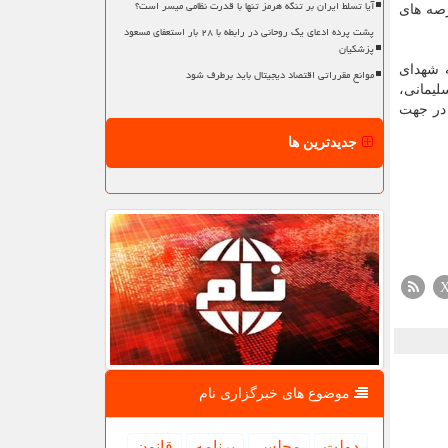
آیا تسلط ایران بر تنگه هرمز تنها با قدرت نظامی میسر است؟
رصه های
پشت پرده ادعای یک روحانی در رابطه با ۲۸ بار استعفای مسعود
پزشکیان
ه شهدای
موانع مقرراتی اقتصاد دیجیتال باید برطرف شود
لیمانی،
 در جهت
جدیدترین ها
موضوع های خبرگزاری نام
دولت
مجلس
برنامه
قانون