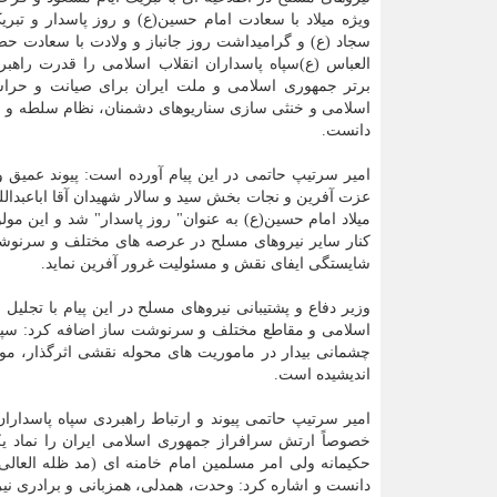
ویژه میلاد با سعادت امام حسین(ع) و روز پاسدار و تبری
سجاد (ع) و گرامیداشت روز جانباز و ولادت با سعادت ح
العباس (ع)سپاه پاسداران انقلاب اسلامی را قدرت راهب
برتر جمهوری اسلامی و ملت ایران برای صیانت و حراس
اسلامی و خنثی سازی سناریوهای دشمنان، نظام سلطه و ا
دانست.
امیر سرتیپ حاتمی در این پیام آورده است: پیوند عمیق 
عزت آفرین و نجات بخش سید و سالار شهیدان آقا اباعبدالل
میلاد امام حسین(ع) به عنوان" روز پاسدار" شد و این مول
کنار سایر نیروهای مسلح در عرصه های مختلف و سرنوشت سا
شایستگی ایفای نقش و مسئولیت غرور آفرین نماید.
وزیر دفاع و پشتیبانی نیروهای مسلح در این پیام با تجلیل
اسلامی و مقاطع مختلف و سرنوشت ساز اضافه کرد: سپاه 
چشمانی بیدار در ماموریت های محوله نقشی اثرگذار، موف
اندیشیده است.
امیر سرتیپ حاتمی پیوند و ارتباط راهبردی سپاه پاسدارا
خصوصاً ارتش سرافراز جمهوری اسلامی ایران را نماد ی
حکیمانه ولی امر مسلمین امام خامنه ای (مد ظله العالی)
دانست و اشاره کرد: وحدت، همدلی، همزبانی و برادری ن