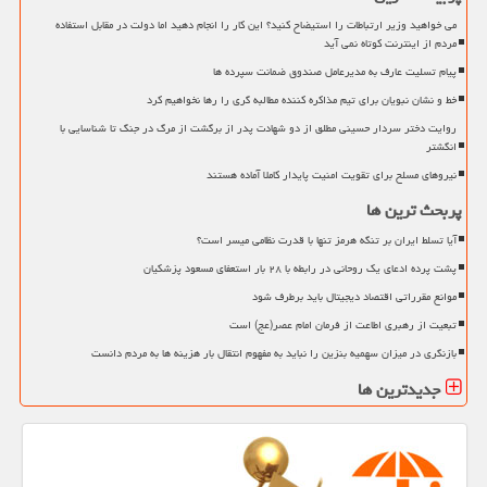
می خواهید وزیر ارتباطات را استیضاح کنید؟ این کار را انجام دهید اما دولت در مقابل استفاده
مردم از اینترنت کوتاه نمی آید
پیام تسلیت عارف به مدیرعامل صندوق ضمانت سپرده ها
خط و نشان نبویان برای تیم مذاکره کننده مطالبه گری را رها نخواهیم کرد
روایت دختر سردار حسینی مطلق از دو شهادت پدر از برگشت از مرگ در جنگ تا شناسایی با
انگشتر
نیروهای مسلح برای تقویت امنیت پایدار کاملا آماده هستند
پربحث ترین ها
آیا تسلط ایران بر تنگه هرمز تنها با قدرت نظامی میسر است؟
پشت پرده ادعای یک روحانی در رابطه با ۲۸ بار استعفای مسعود پزشکیان
موانع مقرراتی اقتصاد دیجیتال باید برطرف شود
تبعیت از رهبری اطاعت از فرمان امام عصر(عج) است
بازنگری در میزان سهمیه بنزین را نباید به مفهوم انتقال بار هزینه ها به مردم دانست
جدیدترین ها