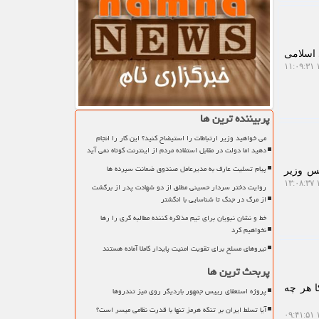
د انسجام کشورهای اسلامی
۱
پربیننده ترین ها
می خواهید وزیر ارتباطات را استیضاح کنید؟ این کار را انجام
دهید اما دولت در مقابل استفاده مردم از اینترنت کوتاه نمی آید
پیام تسلیت عارف به مدیرعامل صندوق ضمانت سپرده ها
یس وزیر
۱
روایت دختر سردار حسینی مطلق از دو شهادت پدر از برگشت
از مرگ در جنگ تا شناسایی با انگشتر
خط و نشان نبویان برای تیم مذاکره کننده مطالبه گری را رها
نخواهیم کرد
نیروهای مسلح برای تقویت امنیت پایدار کاملا آماده هستند
پربحث ترین ها
ا هر چه
پروژه استعفای رییس جمهور باردیگر روی میز تندروها
آیا تسلط ایران بر تنگه هرمز تنها با قدرت نظامی میسر است؟
۱