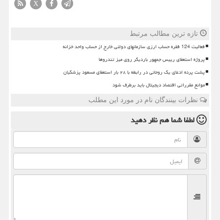
X
تازه ترین مطالب مرتبط
فعالیت 124 فقره حساب ارزی سازمانهای دولتی خارج از حساب واحد خزانه
پروژه استعفای رییس جمهور باردیگر روی میز تندروها
پشت پرده ادعای یک روحانی در رابطه با ۲۸ بار استعفای مسعود پزشکیان
موانع مقرراتی اقتصاد دیجیتال باید برطرف شود
نظرات بینندگان نام در مورد این مطلب
لطفا شما هم
نظر دهید