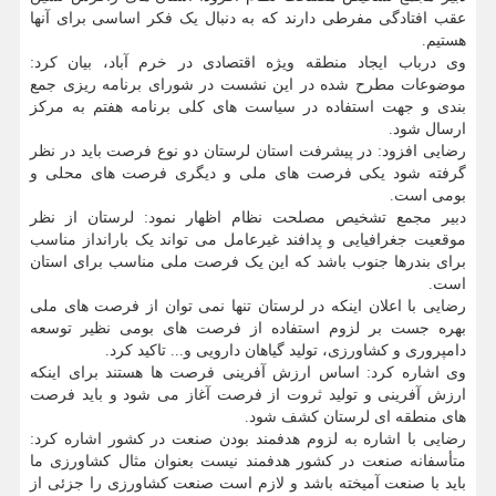
عقب افتادگی مفرطی دارند که به دنبال یک فکر اساسی برای آنها
هستیم.
وی درباب ایجاد منطقه ویژه اقتصادی در خرم آباد، بیان کرد:
موضوعات مطرح شده در این نشست در شورای برنامه ریزی جمع
بندی و جهت استفاده در سیاست های کلی برنامه هفتم به مرکز
ارسال شود.
رضایی افزود: در پیشرفت استان لرستان دو نوع فرصت باید در نظر
گرفته شود یکی فرصت های ملی و دیگری فرصت های محلی و
بومی است.
دبیر مجمع تشخیص مصلحت نظام اظهار نمود: لرستان از نظر
موقعیت جغرافیایی و پدافند غیرعامل می تواند یک بارانداز مناسب
برای بندرها جنوب باشد که این یک فرصت ملی مناسب برای استان
است.
رضایی با اعلان اینکه در لرستان تنها نمی توان از فرصت های ملی
بهره جست بر لزوم استفاده از فرصت های بومی نظیر توسعه
دامپروری و کشاورزی، تولید گیاهان دارویی و... تاکید کرد.
وی اشاره کرد: اساس ارزش آفرینی فرصت ها هستند برای اینکه
ارزش آفرینی و تولید ثروت از فرصت آغاز می شود و باید فرصت
های منطقه ای لرستان کشف شود.
رضایی با اشاره به لزوم هدفمند بودن صنعت در کشور اشاره کرد:
متأسفانه صنعت در کشور هدفمند نیست بعنوان مثال کشاورزی ما
باید با صنعت آمیخته باشد و لازم است صنعت کشاورزی را جزئی از