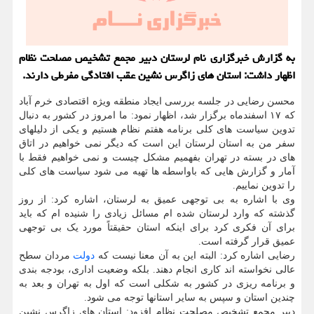
به گزارش خبرگزاری نام لرستان دبیر مجمع تشخیص مصلحت نظام
اظهار داشت: استان های زاگرس نشین عقب افتادگی مفرطی دارند.
محسن رضایی در جلسه بررسی ایجاد منطقه ویژه اقتصادی خرم آباد
که ۱۷ اسفندماه برگزار شد، اظهار نمود: ما امروز در کشور به دنبال
تدوین سیاست های کلی برنامه هفتم نظام هستیم و یکی از دلیلهای
سفر من به استان لرستان این است که دیگر نمی خواهیم در اتاق
های در بسته در تهران بفهمیم مشکل چیست و نمی خواهیم فقط با
آمار و گزارش هایی که باواسطه ها تهیه می شود سیاست های کلی
را تدوین نماییم.
وی با اشاره به بی توجهی عمیق به لرستان، اشاره کرد: از روز
گذشته که وارد لرستان شده ام مسائل زیادی را شنیده ام که باید
برای آن فکری کرد برای اینکه استان حقیقتاً مورد یک بی توجهی
عمیق قرار گرفته است.
رضایی اشاره کرد: البته این به آن معنا نیست که
دولت
مردان سطح
عالی نخواسته اند کاری انجام دهند. بلکه وضعیت اداری، بودجه بندی
و برنامه ریزی در کشور به شکلی است که اول به تهران و بعد به
چندین استان و سپس به سایر استانها توجه می شود.
دبیر مجمع تشخیص مصلحت نظام افزود: استان های زاگرس نشین