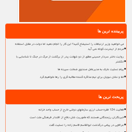
پربیننده ترین ها
می خواهید وزیر ارتباطات را استیضاح کنید؟ این کار را انجام دهید اما دولت در مقابل استفاده
مردم از اینترنت کوتاه نمی آید
روایت دختر سردار حسینی مطلق از دو شهادت پدر از برگشت از مرگ در جنگ تا شناسایی با
انگشتر
پیام تسلیت عارف به مدیرعامل صندوق ضمانت سپرده ها
خط و نشان نبویان برای تیم مذاکره کننده مطالبه گری را رها نخواهیم کرد
پربحث ترین ها
فعالیت 124 فقره حساب ارزی سازمانهای دولتی خارج از حساب واحد خزانه
خبرنگاران رزمندگانی هستند که مأموریت شان دفاع از اقتدار فرهنگی ملت است
عراقچی در پیامی درگذشت ابوالقاسم قاسم زاده را تسلیت گفت