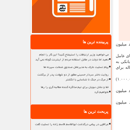
پربیننده ترین ها
پانصد میلیون
می خواهید وزیر ارتباطات را استیضاح کنید؟ این کار را انجام
ه از راه بانکهای عامل
دهید اما دولت در مقابل استفاده مردم از اینترنت کوتاه نمی آید
ام بانکی به
پیام تسلیت عارف به مدیرعامل صندوق ضمانت سپرده ها
الحسنه ودیعه یا خرید یا ساخت مسکن (بنا به درخواست خانوار) با بازپرداخت حداکثر ۱۰ ساله برای
روایت دختر سردار حسینی مطلق از دو شهادت پدر از برگشت
از مرگ در جنگ تا شناسایی با انگشتر
۲-۱- خانوارهای صاحب دو فرزند تا سقف دو هزار میلیارد (۲.۰۰۰.۰۰۰.۰۰۰.۰۰۰) ریال به هر یک از زوجین به میزان یک میلیارد (۱.۰۰۰.۰۰۰.۰۰۰)
خط و نشان نبویان برای تیم مذاکره کننده مطالبه گری را رها
میزان هشتصد میلیون
نخواهیم کرد
میزان پانصد میلیون
پربحث ترین ها
عراقچی در پیامی درگذشت ابوالقاسم قاسم زاده را تسلیت گفت