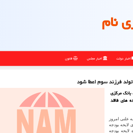
ی نام
اخبار دولت
اخبار مجلس
قانون
 بانک مرکزی
به خانواده های فاقد
ه علنی امروز
لایحه بودجه
تبصره (۱۶) ماده واحده لایحه بودجه