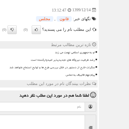
1399/12/14
13:12:47
تگهای خبر:
قانون
,
مجلس
این مطلب نام را می پسندید؟
(0)
(0)
تازه ترین مطالب مرتبط
او به جمهوری اسلامی تهمت می زند
رشد ظرفیت نیروگاه های تجدیدپذیر امیدوارکننده است
تذکرات خارج از دستور در خلال بررسی طرح ها و لوایح استماع نخواهد شد
پیام مهم قالیباف به حماس
نظرات بینندگان نام در مورد این مطلب
لطفا شما هم
در مورد این مطلب
نظر دهید