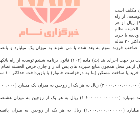
ان مکلف است
سعه، از راه
بانکهای عامل مبلغ نه هزار میلیارد (۹.۰۰۰.۰۰۰.۰۰۰.۰۰۰) ریال از هر
الحسنه نظام
دیعه یا خرید
یا ساخت مسکن (بنا به درخواست خانوار) با بازپرداخت حداکثر ۲۰ ساله
برای خانواده­های فاقد مسکن که در سال ۱۳۹۹ یا ۱۴۰۰ صاحب فرزند سوم به بعد شده یا می شوند به میزان یک میلیارد و 
در جزء الحاقی این بند آمده است: بانک مرکزی مکلف است در جهت اجرای بند (ث) ماده (۱۰۲) قانون برنامه ششم توسع
هار هزار و ششصد میلیارد (۴.۶۰۰.۰۰۰.۰۰.۰۰۰) ریال از هر محل همچون منابع سپرده های پس انداز و جاری قرض الحسنه نظ
تفکیک نسبت به پرداخت تسهیلات قرض 
۲-۲- خانوارهای صاحب یک فرزند تا سقف هزار و ششصد میلیارد (۱.۶۰۰.۰۰۰.۰۰۰.۰۰۰) ریال به هر یک از زوجین به 
۲-۳- خانوارهای دو نفره(زوج و زوجه) تا سقف هزار میلیارد (۱.۰۰۰.۰۰۰.۰۰۰.۰۰۰) ریال به هر یک از زوجین به 