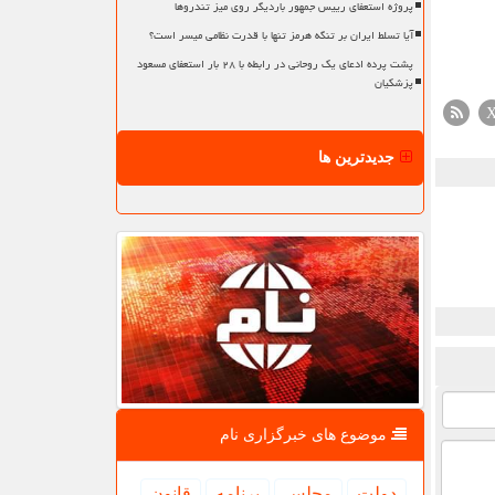
پروژه استعفای رییس جمهور باردیگر روی میز تندروها
آیا تسلط ایران بر تنگه هرمز تنها با قدرت نظامی میسر است؟
پشت پرده ادعای یک روحانی در رابطه با ۲۸ بار استعفای مسعود
پزشکیان
جدیدترین ها
موضوع های خبرگزاری نام
دولت
مجلس
برنامه
قانون