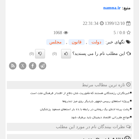
منبع:
namna.ir
1399/12/10
22:31:34
1068
5
/
0.0
تگهای خبر:
دولت
,
قانون
,
مجلس
این مطلب نام را می پسندید؟
(0)
(0)
X
تازه ترین مطالب مرتبط
خبرنگاران رزمندگانی هستند که مأموریت شان دفاع از اقتدار فرهنگی ملت است
پروژه استعفای رییس جمهور باردیگر روی میز تندروها
پشت پرده ادعای یک روحانی در رابطه با ۲۸ بار استعفای مسعود پزشکیان
موانع مقرراتی اقتصاد دیجیتال باید برطرف شود
نظرات بینندگان نام در مورد این مطلب