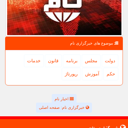
موضوع های خبرگزاری نام
دولت
مجلس
برنامه
قانون
خدمات
حكم
آموزش
رپورتاژ
اخبار نام
خبرگزاری نام: صفحه اصلی