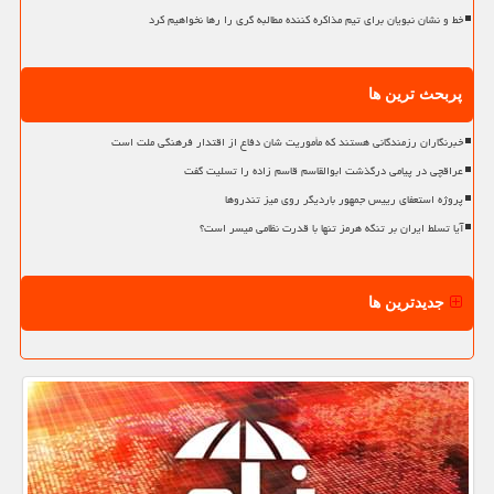
خط و نشان نبویان برای تیم مذاکره کننده مطالبه گری را رها نخواهیم کرد
پربحث ترین ها
خبرنگاران رزمندگانی هستند که مأموریت شان دفاع از اقتدار فرهنگی ملت است
عراقچی در پیامی درگذشت ابوالقاسم قاسم زاده را تسلیت گفت
پروژه استعفای رییس جمهور باردیگر روی میز تندروها
آیا تسلط ایران بر تنگه هرمز تنها با قدرت نظامی میسر است؟
جدیدترین ها