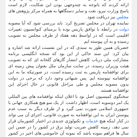
ارائه کردند که باتوجه به چندوجهی بودن این شکایت، لازم است
پاسخ وزارت نیرو، نفت و سایر دستگاهها به همراه مرکز پژوهش های
مجلس
نیز دریافت شود.
نماینده تهران در مجلس تصریح کرد: باید بررسی شود که آیا مصوبه
دولت
در رابطه با توافق پاریس بوده یا برمبنای کنوانسیون تغییرات
اقلیمی است که در اواسط دهه هفتاد از طرف مجلس به تصویب
رسیده و به آن پیوسته ایم.
خضریان همین طور به سندی که در این نشست ارائه شد اشاره و
بیان کرد: این سند حاکی از این بود که نسخه انگلیسی برنامه
مشارکت ملی درباب کاهش انتشار گازهای گلخانه ای که به تصویب
هیئت وزیران رسیده، در سایت سازمان ملل بعنوان پیش زمینه ای
برای توافقنامه پاریس به ثبت رسیده است، در صورتیکه ما به این
توافقنامه نپیوسته ایم. پس شبهاتی وجود دارد که برخی در دولت
بدون مصوبه مجلس و طی مراحل قانونی در حال اجرای این
توافقنامه هستند.
سخنگوی کمیسیون اصل نود با اعلان اینکه توافقنامه های بین المللی
یک امر دوسویه است، اظهار داشت: از یک سو هیچ همکاری جهانی با
جمهوری اسلامی صورت نمی گیرد و از طرف دیگر به سبب عدم
پیوستن ایران به این توافقنامه به صورت قانونی، اجرای آن می تواند
در کنار اینکه هیچ
خدمات
و تکنولوژی جدیدی در اختیار کشورمان قرار
نمی دهد، زمینه کاهش ضریب تولید برق در کشور را در ضمن این
سال ها فراهم نموده باشد که نمونه آن خاموشی های اخیر در کشور