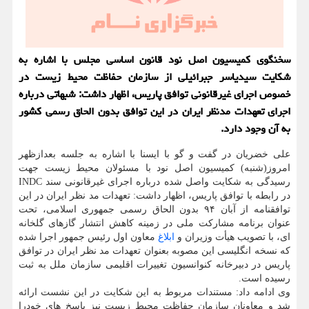
سخنگوی کمیسیون اصل نود قانون اساسی مجلس با اشاره به
شکایت سیدیاسر جبرائیلی از سازمان حفاظت محیط زیست در
خصوص اجرای غیرقانونی توافق پاریس، اظهار داشت: شبهاتی درباره
اجرای تعهدات مدنظر ایران در این توافق بدون الحاق رسمی کشور
به آن وجود دارد.
علی خضریان در گفت و گو با ایسنا با اشاره به جلسه بعدازظهر
امروز(شنبه) کمیسیون اصل نود با مسئولان محیط زیست جهت
رسیدگی به شکایت واصل شده درباره اجرای غیرقانونی سند INDC
در رابطه با توافق پاریس، اظهار داشت: تعهدات مد نظر ایران در این
توافقنامه از آبان ۹۴ بدون الحاق رسمی جمهوری اسلامی، تحت
عنوان برنامه مشارکت ملی در زمینه کاهش انتشار گازهای گلخانه
ای، با تصویب هیأت وزیران و
ابلاغ
معاون اول رئیس جمهور اجرا شده
که نسخه انگلیسی این مصوبه بعنوان تعهدات مد نظر ایران در توافق
پاریس در دبیرخانه کنوانسیون تغییرات اقلیمی سازمان ملل به ثبت
رسیده است.
وی ادامه داد: مستندات مربوط به این شکایت در این نشست ارائه
شد و معاونان سازمان حفاظت محیط زیست نیز پاسخ های خودرا