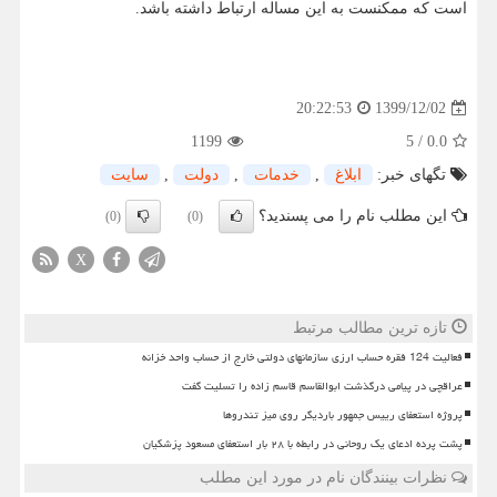
است که ممکنست به این مساله ارتباط داشته باشد.
1399/12/02
20:22:53
1199
5
/
0.0
تگهای خبر:
ابلاغ
,
خدمات
,
دولت
,
سایت
این مطلب نام را می پسندید؟
(0)
(0)
X
تازه ترین مطالب مرتبط
فعالیت 124 فقره حساب ارزی سازمانهای دولتی خارج از حساب واحد خزانه
عراقچی در پیامی درگذشت ابوالقاسم قاسم زاده را تسلیت گفت
پروژه استعفای رییس جمهور باردیگر روی میز تندروها
پشت پرده ادعای یک روحانی در رابطه با ۲۸ بار استعفای مسعود پزشکیان
نظرات بینندگان نام در مورد این مطلب