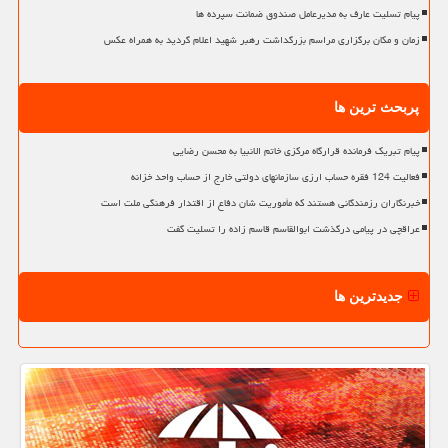
پیام تسلیت عارف به مدیرعامل صندوق ضمانت سپرده ها
زمان و مکان برگزاری مراسم بزرگداشت رهبر شهید اعلام گردید به همراه عکس
پربحث ترین ها
پیام تبریک فرمانده قرارگاه مرکزی خاتم الانبیا به محسن رضایی
فعالیت 124 فقره حساب ارزی سازمانهای دولتی خارج از حساب واحد خزانه
خبرنگاران رزمندگانی هستند که مأموریت شان دفاع از اقتدار فرهنگی ملت است
عراقچی در پیامی درگذشت ابوالقاسم قاسم زاده را تسلیت گفت
جدیدترین ها