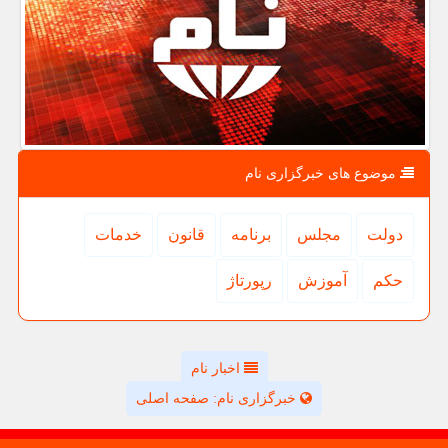
موضوع های خبرگزاری نام
دولت
مجلس
برنامه
قانون
خدمات
حكم
آموزش
رپورتاژ
اخبار نام
خبرگزاری نام: صفحه اصلی