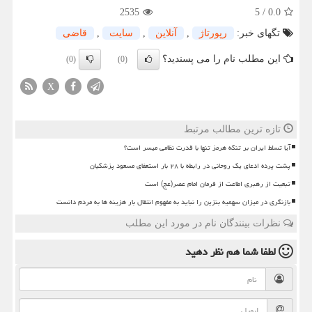
2535
5
/
0.0
تگهای خبر:
رپورتاژ
,
آنلاین
,
سایت
,
قاضی
این مطلب نام را می پسندید؟
(0)
(0)
X
تازه ترین مطالب مرتبط
آیا تسلط ایران بر تنگه هرمز تنها با قدرت نظامی میسر است؟
پشت پرده ادعای یک روحانی در رابطه با ۲۸ بار استعفای مسعود پزشکیان
تبعیت از رهبری اطاعت از فرمان امام عصر(عج) است
بازنگری در میزان سهمیه بنزین را نباید به مفهوم انتقال بار هزینه ها به مردم دانست
نظرات بینندگان نام در مورد این مطلب
لطفا شما هم
نظر دهید