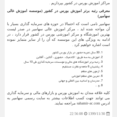
مراکز اموزش بورس در کشور بپردازیم .
معرفی رتبه برتر اموزش بورس در کشور (موسسه اموزش عالی
سهامیر)
سهامیر نامی است که احتمالا در حوزه های سرمایه گذاری بسیار با
آن مواجه شده اید ، مرکز اموزش عالی سهامیر در صدر لیست
بهترین اموزشگاه و مرکز اموزشی بورس در کشور قرار دارد ، در
ادامه به ویژگی های این موسسه که آن را از سایر متمایز نموده
است اشاره خواهیم کرد .
30 سال تجربه حضور در بازار بورس کشور
اموزش به سه طریق : اکادمیک ، حضوری ، آنلاین ، آفلاین
رتبه برتر اموزشگاه های مالی و موسسات سرمایه گذاری طی 10 سال
پشتیبان 6 ماهه و نظارت مستقیم
ازمون های منظم
تمرین های منظم اموزشی
مدرسان و اساتید بین المللی و جهانی
و ...
کلیه علاقه مندان به اموزش بورس و بازارهای مالی و سرمایه گذاری
می توانند جهت کسب اطلاعات بیشتر به سایت رسمی سهامیر به
ادرس
sahamir-ac.com
مراجعه نمایند.
1399/11/30
22:56:08