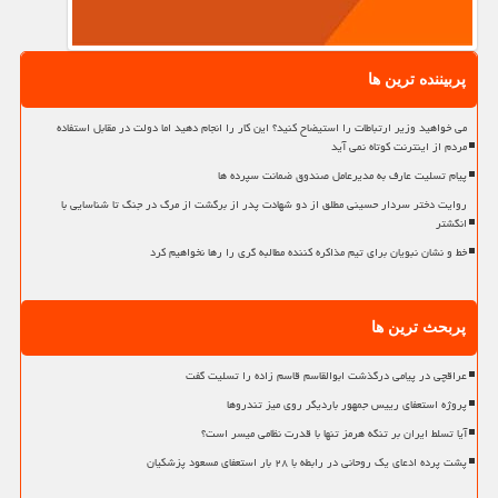
پربیننده ترین ها
می خواهید وزیر ارتباطات را استیضاح کنید؟ این کار را انجام دهید اما دولت در مقابل استفاده
مردم از اینترنت کوتاه نمی آید
پیام تسلیت عارف به مدیرعامل صندوق ضمانت سپرده ها
روایت دختر سردار حسینی مطلق از دو شهادت پدر از برگشت از مرگ در جنگ تا شناسایی با
انگشتر
خط و نشان نبویان برای تیم مذاکره کننده مطالبه گری را رها نخواهیم کرد
پربحث ترین ها
عراقچی در پیامی درگذشت ابوالقاسم قاسم زاده را تسلیت گفت
پروژه استعفای رییس جمهور باردیگر روی میز تندروها
آیا تسلط ایران بر تنگه هرمز تنها با قدرت نظامی میسر است؟
پشت پرده ادعای یک روحانی در رابطه با ۲۸ بار استعفای مسعود پزشکیان