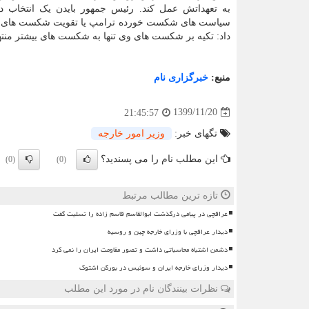
به تعهداتش عمل کند. رئیس جمهور بایدن یک انتخاب دار
سیاست های شکست خورده ترامپ یا تقویت شکست های و
داد: تکیه بر شکست های وی تنها به شکست های بیشتر منت
منبع:
خبرگزاری نام
1399/11/20
21:45:57
تگهای خبر:
وزیر امور خارجه
این مطلب نام را می پسندید؟
(0)
(0)
تازه ترین مطالب مرتبط
عراقچی در پیامی درگذشت ابوالقاسم قاسم زاده را تسلیت گفت
دیدار عراقچی با وزرای خارجه چین و روسیه
دشمن اشتباه محاسباتی داشت و تصور مقاومت ایران را نمی کرد
دیدار وزرای خارجه ایران و سوئیس در بورگن اشتوک
نظرات بینندگان نام در مورد این مطلب