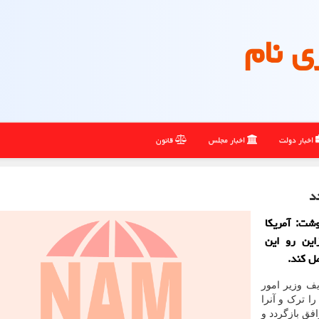
ی نام
اخبار دولت
اخبار مجلس
قانون
د
وشت: آمریکا
این رو این
ل کند.
ف وزیر امور
ا ترک و آنرا
فق بازگردد و