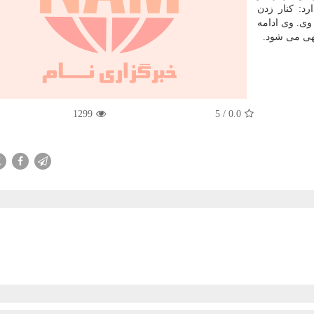
د: کنار زدن
ی. وی ادامه
هی می شود.
1299
5
/
0.0
X