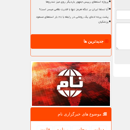
پروژه استعفای رییس جمهور باردیگر روی میز تندروها
آیا تسلط ایران بر تنگه هرمز تنها با قدرت نظامی میسر است؟
پشت پرده ادعای یک روحانی در رابطه با ۲۸ بار استعفای مسعود
پزشکیان
جدیدترین ها
موضوع های خبرگزاری نام
دولت
مجلس
برنامه
قانون