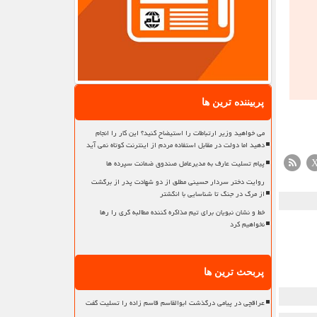
پربیننده ترین ها
می خواهید وزیر ارتباطات را استیضاح کنید؟ این کار را انجام
دهید اما دولت در مقابل استفاده مردم از اینترنت کوتاه نمی آید
پیام تسلیت عارف به مدیرعامل صندوق ضمانت سپرده ها
روایت دختر سردار حسینی مطلق از دو شهادت پدر از برگشت
از مرگ در جنگ تا شناسایی با انگشتر
خط و نشان نبویان برای تیم مذاکره کننده مطالبه گری را رها
نخواهیم کرد
پربحث ترین ها
عراقچی در پیامی درگذشت ابوالقاسم قاسم زاده را تسلیت گفت