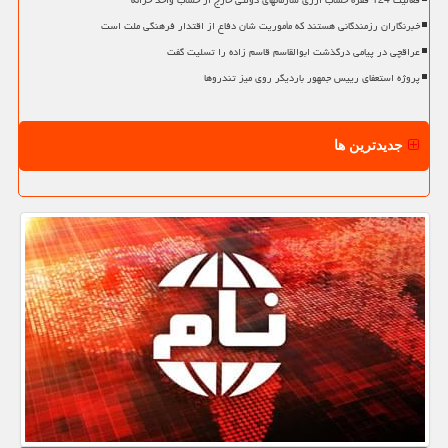
فعالیت 124 فقره حساب ارزی سازمانهای دولتی خارج از حساب واحد خزانه
خبرنگاران رزمندگانی هستند که مأموریت شان دفاع از اقتدار فرهنگی ملت است
عراقچی در پیامی درگذشت ابوالقاسم قاسم زاده را تسلیت گفت
پروژه استعفای رییس جمهور باردیگر روی میز تندروها
جدیدترین ها