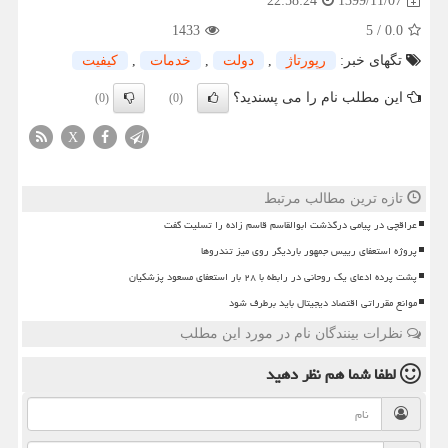
1399/11/07
22:58:24
1433
5
/
0.0
تگهای خبر:
رپورتاژ
,
دولت
,
خدمات
,
كیفیت
این مطلب نام را می پسندید؟
(0)
(0)
X
تازه ترین مطالب مرتبط
عراقچی در پیامی درگذشت ابوالقاسم قاسم زاده را تسلیت گفت
پروژه استعفای رییس جمهور باردیگر روی میز تندروها
پشت پرده ادعای یک روحانی در رابطه با ۲۸ بار استعفای مسعود پزشکیان
موانع مقرراتی اقتصاد دیجیتال باید برطرف شود
نظرات بینندگان نام در مورد این مطلب
لطفا شما هم
نظر دهید