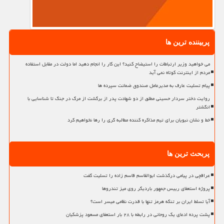
پربیننده ترین ها
می خواهید وزیر ارتباطات را استیضاح کنید؟ این کار را انجام دهید اما دولت در مقابل استفاده
مردم از اینترنت کوتاه نمی آید
پیام تسلیت عارف به مدیرعامل صندوق ضمانت سپرده ها
روایت دختر سردار حسینی مطلق از دو شهادت پدر از برگشت از مرگ در جنگ تا شناسایی با
انگشتر
خط و نشان نبویان برای تیم مذاکره کننده مطالبه گری را رها نخواهیم کرد
پربحث ترین ها
عراقچی در پیامی درگذشت ابوالقاسم قاسم زاده را تسلیت گفت
پروژه استعفای رییس جمهور باردیگر روی میز تندروها
آیا تسلط ایران بر تنگه هرمز تنها با قدرت نظامی میسر است؟
پشت پرده ادعای یک روحانی در رابطه با ۲۸ بار استعفای مسعود پزشکیان