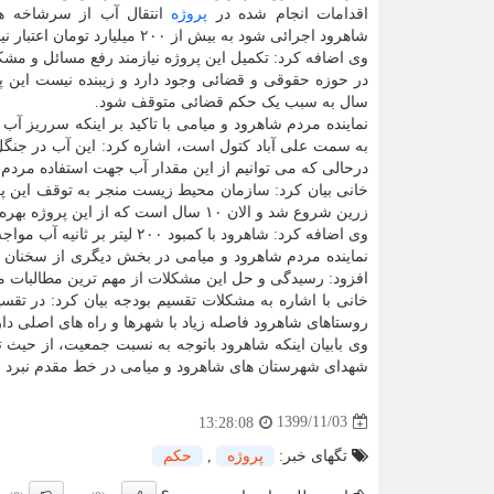
اقدامات انجام شده در
پروژه
انتقال آب از سرشاخه ه
شاهرود اجرائی شود به بیش از ۲۰۰ میلیارد تومان اعتبار نیاز بود.
وی اضافه کرد: تکمیل این پروژه نیازمند رفع مسائل و مش
سال به سبب یک حکم قضائی متوقف شود.
نماینده مردم شاهرود و میامی با تاکید بر اینکه سرریز آ
به سمت علی آباد کتول است، اشاره کرد: این آب در جنگ
درحالی که می توانیم از این مقدار آب جهت استفاده مردم ا
خانی بیان کرد: سازمان محیط زیست منجر به توقف این پ
زرین شروع شد و الان ۱۰ سال است که از این پروژه بهره برداری می شود.
وی اضافه کرد: شاهرود با کمبود ۲۰۰ لیتر بر ثانیه آب مواجه می شود که حل این چالش مهم نیازمند تکمیل پروژه های آب رسانی است.
نماینده مردم شاهرود و میامی در بخش دیگری از سخنان 
افزود: رسیدگی و حل این مشکلات از مهم ترین مطالبات 
خانی با اشاره به مشکلات تقسیم بودجه بیان کرد: در تق
روستاهای شاهرود فاصله زیاد با شهرها و راه های اصلی دا
شهدای شهرستان های شاهرود و میامی در خط مقدم نبرد به
1399/11/03
13:28:08
تگهای خبر:
پروژه
,
حكم