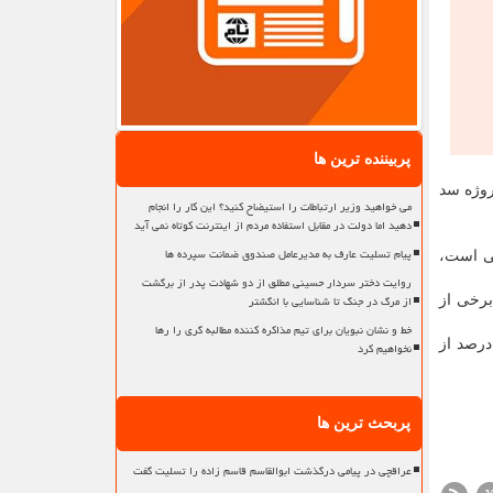
پربیننده ترین ها
روژه سد
می خواهید وزیر ارتباطات را استیضاح کنید؟ این کار را انجام
دهید اما دولت در مقابل استفاده مردم از اینترنت کوتاه نمی آید
پیام تسلیت عارف به مدیرعامل صندوق ضمانت سپرده ها
قی است،
روایت دختر سردار حسینی مطلق از دو شهادت پدر از برگشت
از مرگ در جنگ تا شناسایی با انگشتر
برخی از
خط و نشان نبویان برای تیم مذاکره کننده مطالبه گری را رها
ن اینکه شاهرود باتوجه به نسبت جمعیت، از حیث تقدیم شهدا، دومین شهرستان پرافتخار کشور است، اظهار داشت: بیش از ۹۵ درصد از
نخواهیم کرد
پربحث ترین ها
عراقچی در پیامی درگذشت ابوالقاسم قاسم زاده را تسلیت گفت