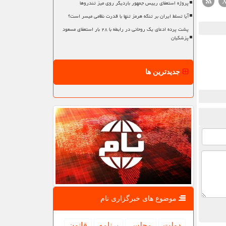
پروژه استعفای رییس جمهور باردیگر روی میز تندروها
آیا تسلط ایران بر تنگه هرمز تنها با قدرت نظامی میسر است؟
پشت پرده ادعای یک روحانی در رابطه با ۲۸ بار استعفای مسعود
پزشکیان
جدیدترین ها
موضوع های خبرگزاری نام
دولت
مجلس
برنامه
قانون