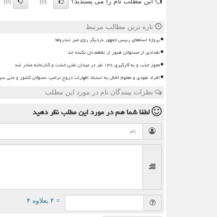
این مطلب نام را می پسندید؟
(0)
(0)
تازه ترین مطالب مرتبط
پروژه استعفای رییس جمهور باردیگر روی میز تندروها
تعدادی از مسئولان هنوز از تفاهم دل نکنده اند
مجوز جذب و به کارگیری ۱۳۸ نفر در میدان نفتی خشت و کنارتخته صادر شد
افراد نفوذی و معلوم الحال به استناد اظهارات دروغ ترامپ، مسؤلان کشور و حتی سپاه
نظرات بینندگان نام در مورد این مطلب
لطفا شما هم
در مورد این مطلب
نظر دهید
= ۴ بعلاوه ۴