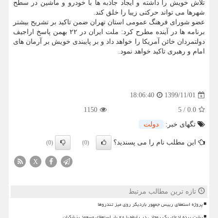
تلاش خویش را داشته و ایجاد جاذبه ها با خودرو و ماشین در سطح
شهرها می تواند حرکتی زیبا را خلق کند.
عضو شورای فرهنگ عمومی استان تهران ضمن تاکید بر تشریح بیشتر
برنامه ها در آینده مطرح کرد: ملت ایران در ۲۲ بهمن پاسخ اراجیف
دولتمردان خائن آمریکا را خواهد داد و بر پایبندی خویش بر آرمان های
امام و رهبری تاکید خواهد نمود.
1399/11/01
18:06:40
1150
5
/
0.0
تگهای خبر:
دولت
این مطلب نام را می پسندید؟
(0)
(0)
X
تازه ترین مطالب مرتبط
پروژه استعفای رییس جمهور باردیگر روی میز تندروها
پشت پرده ادعای یک روحانی در رابطه با ۲۸ بار استعفای مسعود پزشکیان