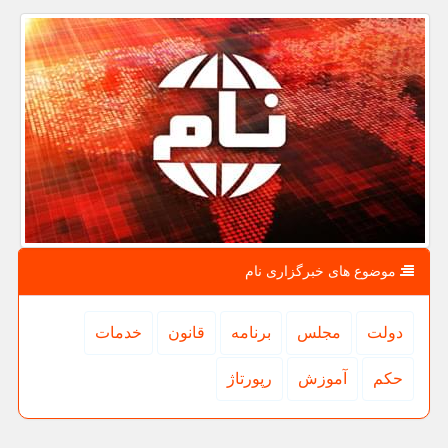
موضوع های خبرگزاری نام
دولت
مجلس
برنامه
قانون
خدمات
حكم
آموزش
رپورتاژ