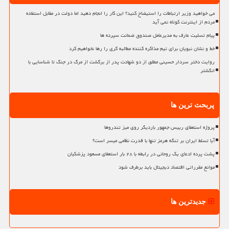
می خواهید وزیر ارتباطات را استیضاح کنید؟ این کار را انجام دهید اما دولت در مقابل استفاده
مردم از اینترنت کوتاه نمی آید
پیام تسلیت عارف به مدیرعامل صندوق ضمانت سپرده ها
خط و نشان نبویان برای تیم مذاکره کننده مطالبه گری را رها نخواهیم کرد
روایت دختر سردار حسینی مطلق از دو شهادت پدر از برگشت از مرگ در جنگ تا شناسایی با
انگشتر
پربحث ترین ها
پروژه استعفای رییس جمهور باردیگر روی میز تندروها
آیا تسلط ایران بر تنگه هرمز تنها با قدرت نظامی میسر است؟
پشت پرده ادعای یک روحانی در رابطه با ۲۸ بار استعفای مسعود پزشکیان
موانع مقرراتی اقتصاد دیجیتال باید برطرف شود
جدیدترین ها