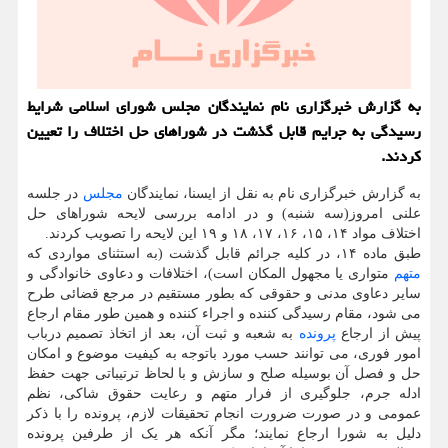
به گزارش خبرگزاری نام نمایندگان مجلس شورای اسلامی شرایط
رسیدگی به جرایم قابل گذشت در شوراهای حل اختلاف را تعیین
کردند.
به گزارش خبرگزاری نام به نقل از ایسنا، نمایندگان
مجلس
در جلسه
علنی امروز(سه شنبه) و در ادامه بررسی لایحه شوراهای حل
اختلاف مواد ۱۴، ۱۵، ۱۶، ۱۷، ۱۸ و ۱۹ این لایحه را تصویب کردند.
طبق ماده ۱۴، در کلیه جرائم قابل گذشت (به استثنای مواردی که
متهم
متواری یا مجهول المکان است)، اختلافات و دعاوی خانوادگی و
سایر دعاوی مدنی و حقوقی که بطور مستقیم در مرجع قضائی طرح
می­ شود، مقام رسیدگی کننده و اجراء کننده و همین طور مقام ارجاع
پیش از ارجاع
پرونده
به شعبه و ثبت آن، بعد از اتخاذ تصمیم درباب
امور فوری، می‏ توانند حسب مورد باتوجه به کیفیت موضوع و امکان
حل و فصل آن بوسیله صلح و سازش و با لحاظ ترتیباتی جهت حفظ
ادله جرم، جلوگیری از فرار متهم و رعایت حقوق شاکی، نظم
عمومی و در صورت ضرورت انجام تحقیقات لازم، پرونده را با ذکر
دلیل به شورا ارجاع نمایند؛ مگر آنکه هر یک از طرفین پرونده