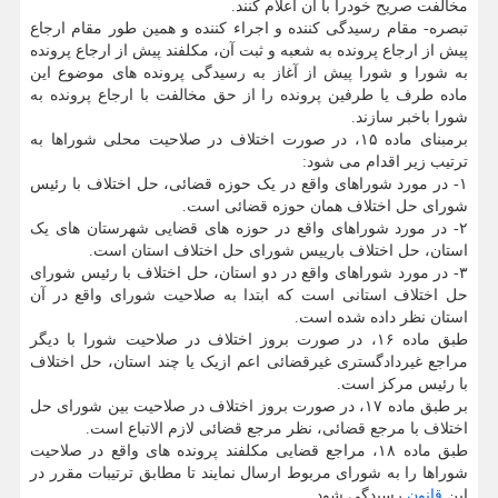
مخالفت صریح خودرا با آن اعلام کنند.
تبصره- مقام رسیدگی کننده و اجراء کننده و همین طور مقام ارجاع
پیش از ارجاع پرونده به شعبه و ثبت آن، مکلفند پیش از ارجاع پرونده
به شورا و شورا پیش از آغاز به رسیدگی پرونده ­های موضوع این
ماده طرف یا طرفین پرونده را از حق مخالفت با ارجاع پرونده به
شورا باخبر سازند.
برمبنای ماده ۱۵، در صورت اختلاف در صلاحیت محلی شوراها به
ترتیب زیر اقدام می شود:
۱- در مورد شوراهای واقع در یک حوزه قضائی، حل اختلاف با رئیس
شورای حل اختلاف همان حوزه قضائی است.
۲- در مورد شوراهای واقع در حوزه های قضایی شهرستان های یک
استان، حل اختلاف بارییس شورای حل اختلاف استان است.
۳- در مورد شوراهای واقع در دو استان، حل اختلاف با رئیس شورای
حل اختلاف استانی است که ابتدا به صلاحیت شورای واقع در آن
استان نظر داده شده است.
طبق ماده ۱۶، در صورت بروز اختلاف در صلاحیت شورا با دیگر
مراجع غیردادگستری غیرقضائی اعم ازیک یا چند استان، حل اختلاف
با رئیس مرکز است.
بر طبق ماده ۱۷، در صورت بروز اختلاف در صلاحیت بین شورای حل
اختلاف با مرجع قضائی، نظر مرجع قضائی لازم‏ الاتباع است.
طبق ماده ۱۸، مراجع قضایی مکلفند پرونده های واقع در صلاحیت
شوراها را به شورای مربوط ارسال نمایند تا مطابق ترتیبات مقرر در
این
قانون
رسیدگی شود.