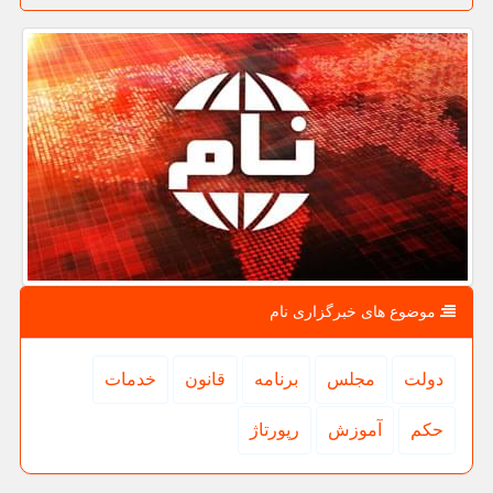
موضوع های خبرگزاری نام
دولت
مجلس
برنامه
قانون
خدمات
حكم
آموزش
رپورتاژ