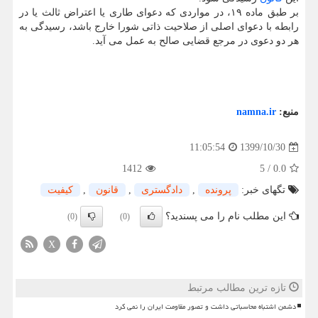
بر طبق ماده ۱۹، در مواردی که دعوای طاری یا اعتراض ثالث یا در
رابطه با دعوای اصلی از صلاحیت ذاتی شورا خارج باشد، رسیدگی به
هر دو دعوی در مرجع قضایی صالح به عمل می‏ آید.
منبع:
namna.ir
1399/10/30
11:05:54
1412
5
/
0.0
تگهای خبر:
پرونده
,
دادگستری
,
قانون
,
كیفیت
این مطلب نام را می پسندید؟
(0)
(0)
X
تازه ترین مطالب مرتبط
دشمن اشتباه محاسباتی داشت و تصور مقاومت ایران را نمی کرد