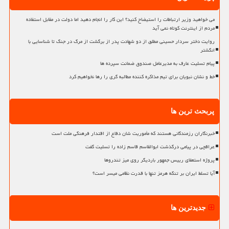
می خواهید وزیر ارتباطات را استیضاح کنید؟ این کار را انجام دهید اما دولت در مقابل استفاده
مردم از اینترنت کوتاه نمی آید
روایت دختر سردار حسینی مطلق از دو شهادت پدر از برگشت از مرگ در جنگ تا شناسایی با
انگشتر
پیام تسلیت عارف به مدیرعامل صندوق ضمانت سپرده ها
خط و نشان نبویان برای تیم مذاکره کننده مطالبه گری را رها نخواهیم کرد
پربحث ترین ها
خبرنگاران رزمندگانی هستند که مأموریت شان دفاع از اقتدار فرهنگی ملت است
عراقچی در پیامی درگذشت ابوالقاسم قاسم زاده را تسلیت گفت
پروژه استعفای رییس جمهور باردیگر روی میز تندروها
آیا تسلط ایران بر تنگه هرمز تنها با قدرت نظامی میسر است؟
جدیدترین ها