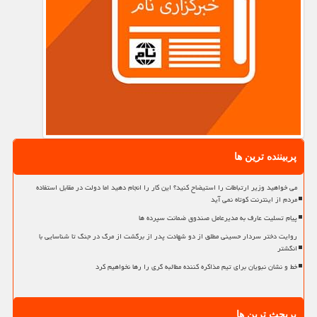
پربیننده ترین ها
می خواهید وزیر ارتباطات را استیضاح کنید؟ این کار را انجام دهید اما دولت در مقابل استفاده
مردم از اینترنت کوتاه نمی آید
پیام تسلیت عارف به مدیرعامل صندوق ضمانت سپرده ها
روایت دختر سردار حسینی مطلق از دو شهادت پدر از برگشت از مرگ در جنگ تا شناسایی با
انگشتر
خط و نشان نبویان برای تیم مذاکره کننده مطالبه گری را رها نخواهیم کرد
پربحث ترین ها