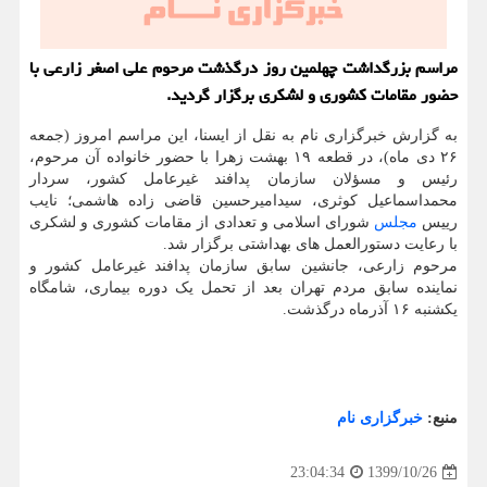
مراسم بزرگداشت چهلمین روز درگذشت مرحوم علی اصغر زارعی با
حضور مقامات کشوری و لشکری برگزار گردید.
به گزارش خبرگزاری نام به نقل از ایسنا، این مراسم امروز (جمعه
۲۶ دی ماه)، در قطعه ۱۹ بهشت زهرا با حضور خانواده آن مرحوم،
رئیس و مسؤلان سازمان پدافند غیرعامل کشور، سردار
محمداسماعیل کوثری، سیدامیرحسین قاضی زاده هاشمی؛ نایب
رییس
مجلس
شورای اسلامی و تعدادی از مقامات کشوری و لشکری
با رعایت دستورالعمل های بهداشتی برگزار شد.
مرحوم زارعی، جانشین سابق سازمان پدافند غیرعامل کشور و
نماینده سابق مردم تهران بعد از تحمل یک دوره بیماری، شامگاه
یکشنبه ۱۶ آذرماه درگذشت.
منبع:
خبرگزاری نام
1399/10/26
23:04:34