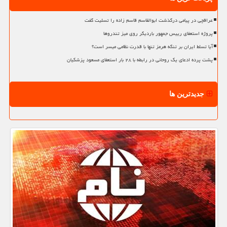
عراقچی در پیامی درگذشت ابوالقاسم قاسم زاده را تسلیت گفت
پروژه استعفای رییس جمهور باردیگر روی میز تندروها
آیا تسلط ایران بر تنگه هرمز تنها با قدرت نظامی میسر است؟
پشت پرده ادعای یک روحانی در رابطه با ۲۸ بار استعفای مسعود پزشکیان
جدیدترین ها