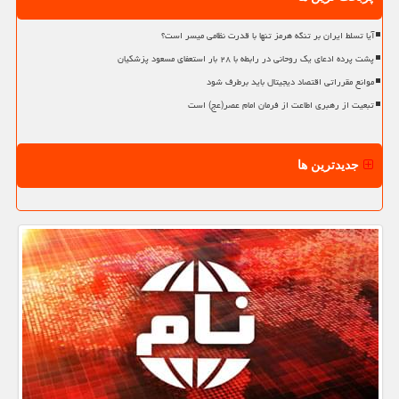
آیا تسلط ایران بر تنگه هرمز تنها با قدرت نظامی میسر است؟
پشت پرده ادعای یک روحانی در رابطه با ۲۸ بار استعفای مسعود پزشکیان
موانع مقرراتی اقتصاد دیجیتال باید برطرف شود
تبعیت از رهبری اطاعت از فرمان امام عصر(عج) است
جدیدترین ها