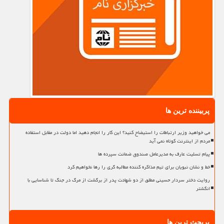
پربیننده ترین ها
می خواهید وزیر ارتباطات را استیضاح کنید؟ این کار را انجام دهید اما دولت در مقابل استفاده
مردم از اینترنت کوتاه نمی آید
پیام تسلیت عارف به مدیرعامل صندوق ضمانت سپرده ها
خط و نشان نبویان برای تیم مذاکره کننده مطالبه گری را رها نخواهیم کرد
روایت دختر سردار حسینی مطلق از دو شهادت پدر از برگشت از مرگ در جنگ تا شناسایی با
انگشتر
پربحث ترین ها