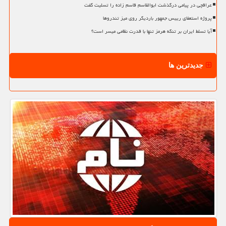
عراقچی در پیامی درگذشت ابوالقاسم قاسم زاده را تسلیت گفت
پروژه استعفای رییس جمهور باردیگر روی میز تندروها
آیا تسلط ایران بر تنگه هرمز تنها با قدرت نظامی میسر است؟
جدیدترین ها