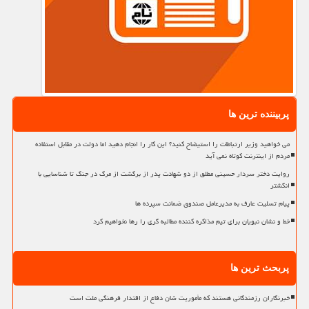
پربیننده ترین ها
می خواهید وزیر ارتباطات را استیضاح کنید؟ این کار را انجام دهید اما دولت در مقابل استفاده
مردم از اینترنت کوتاه نمی آید
روایت دختر سردار حسینی مطلق از دو شهادت پدر از برگشت از مرگ در جنگ تا شناسایی با
انگشتر
پیام تسلیت عارف به مدیرعامل صندوق ضمانت سپرده ها
خط و نشان نبویان برای تیم مذاکره کننده مطالبه گری را رها نخواهیم کرد
پربحث ترین ها
خبرنگاران رزمندگانی هستند که مأموریت شان دفاع از اقتدار فرهنگی ملت است