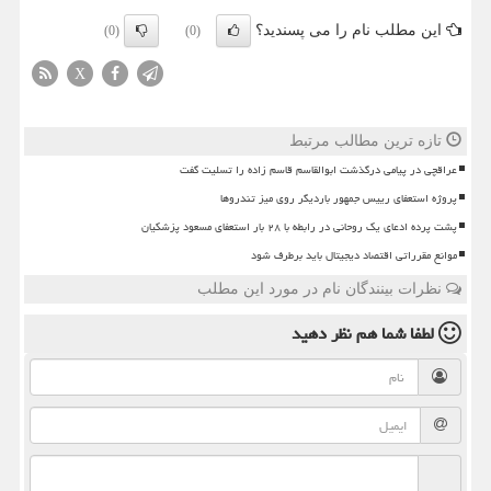
این مطلب نام را می پسندید؟
(0)
(0)
X
تازه ترین مطالب مرتبط
عراقچی در پیامی درگذشت ابوالقاسم قاسم زاده را تسلیت گفت
پروژه استعفای رییس جمهور باردیگر روی میز تندروها
پشت پرده ادعای یک روحانی در رابطه با ۲۸ بار استعفای مسعود پزشکیان
موانع مقرراتی اقتصاد دیجیتال باید برطرف شود
نظرات بینندگان نام در مورد این مطلب
لطفا شما هم
نظر دهید