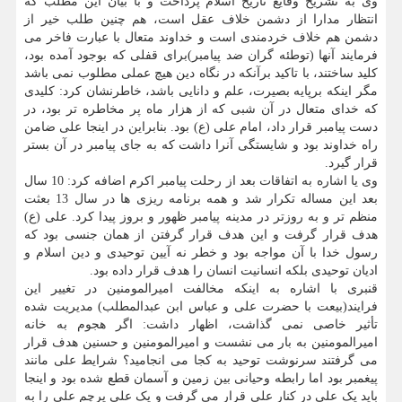
وی به تشریح وقایع تاریخ اسلام پرداخت و با بیان این مطلب که
انتظار مدارا از دشمن خلاف عقل است، هم چنین طلب خیر از
دشمن هم خلاف خردمندی است و خداوند متعال با عبارت فاخر می
فرمایند آنها (توطئه گران ضد پیامبر)برای قفلی که بوجود آمده بود،
کلید ساختند، با تاکید برآنکه در نگاه دین هیچ عملی مطلوب نمی باشد
مگر اینکه برپایه بصیرت، علم و دانایی باشد، خاطرنشان کرد: کلیدی
که خدای متعال در آن شبی که از هزار ماه پر مخاطره تر بود، در
دست پیامبر قرار داد، امام علی (ع) بود. بنابراین در اینجا علی ضامن
راه خداوند بود و شایستگی آنرا داشت که به جای پیامبر در آن بستر
قرار گیرد.
وی یا اشاره به اتفاقات بعد از رحلت پیامبر اکرم اضافه کرد: 10 سال
بعد این مساله تکرار شد و همه برنامه ریزی ها در سال 13 بعثت
منظم تر و به روزتر در مدینه پیامبر ظهور و بروز پیدا کرد. علی (ع)
هدف قرار گرفت و این هدف قرار گرفتن از همان جنسی بود که
رسول خدا با آن مواجه بود و خطر نه آیین توحیدی و دین اسلام و
ادیان توحیدی بلکه انسانیت انسان را هدف قرار داده بود.
قنبری با اشاره به اینکه مخالفت امیرالمومنین در تغییر این
فرایند(بیعت با حضرت علی و عباس ابن عبدالمطلب) مدیریت شده
تأثیر خاصی نمی گذاشت، اظهار داشت: اگر هجوم به خانه
امیرالمومنین به بار می نشست و امیرالمومنین و حسنین هدف قرار
می گرفتند سرنوشت توحید به کجا می انجامید؟ شرایط علی مانند
پیغمبر بود اما رابطه وحیانی بین زمین و آسمان قطع شده بود و اینجا
باید یک علی در کنار علی قرار می گرفت و یک علی پرچم علی را به