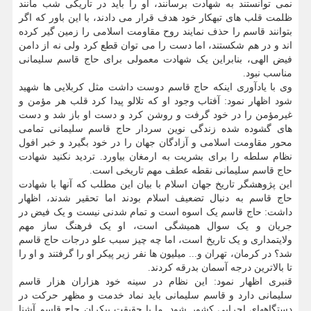
نمی توانستند به شهادت برسانند، او را باید در تاریکی شب مانند
ظلمت قلب های تبهکار خود هدف قرار می دادند، با این باور که اگر
بتوانند قاسم را حذف نمایند روح مقاومت اسلامی را زمین گیر کرده
اند و در هم شکستند، اما دست را می توان قطع کرد ولی نه از دامن
فیض الهی، بنابراین یک شهادت معمولی برای حاج قاسم سلیمانی
مناسب نبود.
وی با یادآوری اینکه حاج قاسم دوست داشت مثل کربلایی ها شهید
شود اظهار نمود: آفتاب وجود او که تلالو پیدا کرد قلب هر مؤمن و
غیرمؤمن را در خود گرفت و روشن کرد و دست او باز شد و دست
های گشوده شده زندگی نوین سردار حاج قاسم سلیمانی تمامی
محور مقاومت اسلامی و آزادگان جهان را در خود بگیرد و خبر افول
نظام سلطه را برای بشریت به ارمغان بیاورد. تردید نکنید شهادت
حاج قاسم سلیمانی نقطه عطف مهم تاریخی است.
این پژوهشگر تاریخ جهان اسلام با بیان این مطلب که آنها با شهادت
حاج قاسم به دنبال تضعیف اسلام بودند اما تحقیر شدند، اظهار
داشت: حاج قاسم یک اسوه است و تمام شدنی نیست و یک فیض در
جریان و یک سوال همیشگی است، او یک فرهنگ ساز مهم
ولایتمداری و یک تاریخ است، اما چه چیز سبب علو درجات حاج قاسم
شد؟ در کرمان، تهران و... میلیون ها نفر زیر پیکر او را گرفتند و او را
تا بالاترین درجه آسمان بدرقه کردند.
قنبری اظهار نمود: این نظام در سینه خود هزاران هزار قاسم
سلیمانی دارد و قاسم سلیمانی باید نماد خدمت و مظهر حرکت در
دستگاههای اجرایی کشور شود. ما با حقیقت بیکران حاج قاسم آشنا