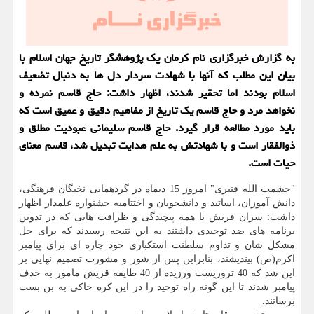
به گزارش خبرگزاری نام کرمان یک پژوهشگر تاریخ جهان اسلام با
بیان این مطلب که آنها با شهادت سردار دل ها به دنبال تضعیف
اسلام بودند اما تحقیر شدند، اظهار داشت: حاج قاسم نمرده و
نخواهد مرد و حاج قاسم یک تاریخ از مفاهیم دقیق و عمیق است که
باید مورد مطالعه قرار گیرد. حاج قاسم سلیمانی عبودیت مطلق و
ذوالفقار است و با شهادتش به علم هدایت تبدیل شد، قاسم معنای
حیات است.
"حشمت الله قنبری" امروز 15 دیماه در گردهمایی نخبگان فرهنگی،
دانش آموزان، اساتید و دانشجویان و اختتامیه جشنواره علمدار اظهار
داشت: سران قریش با همه پیچیدگی و ظرافت هایی که در تدوین
برنامه های ضد توحیدی داشتند به این نتیجه رسیدند که برای حل
مشکل شان و تداوم سلطنت استکباری خود چاره ای برای پیامبر
اکرم(ص) بیندیشند، بنابراین پس از شور و مشورت تصمیم نهایی بر
این شد که 40 تروریست ورزیده از 40 طایفه قریش مامور به حذف
پیامبر شدند تا این گونه راه توحید را در این کره خاکی به بن بست
برسانند.