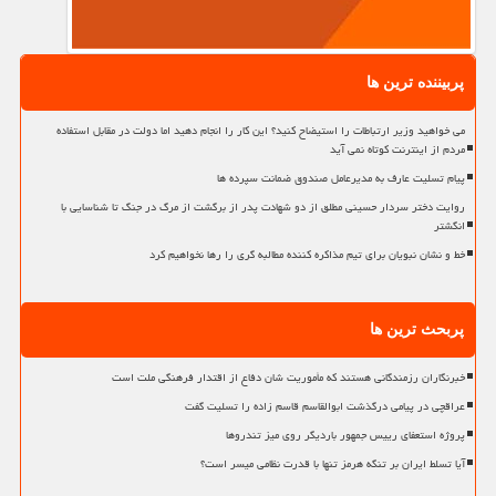
پربیننده ترین ها
می خواهید وزیر ارتباطات را استیضاح کنید؟ این کار را انجام دهید اما دولت در مقابل استفاده
مردم از اینترنت کوتاه نمی آید
پیام تسلیت عارف به مدیرعامل صندوق ضمانت سپرده ها
روایت دختر سردار حسینی مطلق از دو شهادت پدر از برگشت از مرگ در جنگ تا شناسایی با
انگشتر
خط و نشان نبویان برای تیم مذاکره کننده مطالبه گری را رها نخواهیم کرد
پربحث ترین ها
خبرنگاران رزمندگانی هستند که مأموریت شان دفاع از اقتدار فرهنگی ملت است
عراقچی در پیامی درگذشت ابوالقاسم قاسم زاده را تسلیت گفت
پروژه استعفای رییس جمهور باردیگر روی میز تندروها
آیا تسلط ایران بر تنگه هرمز تنها با قدرت نظامی میسر است؟