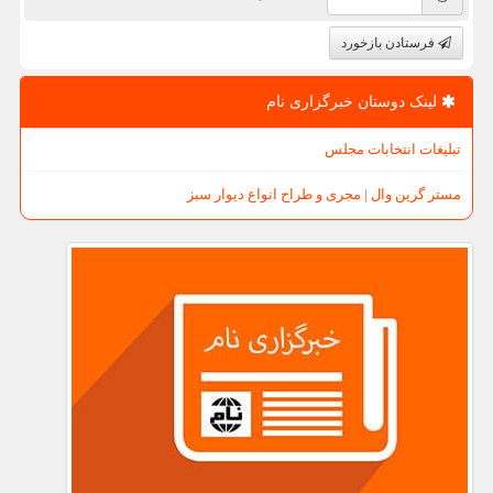
فرستادن بازخورد
لینک دوستان خبرگزاری نام
تبلیغات انتخابات مجلس
مستر گرین وال | مجری و طراح انواع دیوار سبز