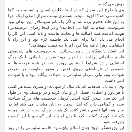
دوش می کشید.
وی با طرح این سوال که در اینجا تکلیف انسان و انسانیت به کجا
کشیده می شد؟ افزود: مبحث همسری نیست سوال اصلی اینکه چرا
به این خانه هجوم برده شد و اگر یک بانو سپهسالار این میدان نبود
سرنوشت اسلام به کجا می انجامید؟ و در اینجا زهرای مرضیه(س)
هویت امامت همه اصالت ها و نجابت هاست و باید کسی این کار را
انجام می داد، اما برای علی یک فاطمه لازم بود و این راه با
استقامت زهرا ادامه پیدا کرد؛ اما با چه قیمت سهمناکی؟
این استاد دانشگاه در ادامه سخنانش به خصوصیت های شخصیتی
قاسم سلیمانی پرداخت و اظهار نمود: سردار سلیمانی با یک مرگ
استثنایی و در شرایط استثنایی روبرو شد، در همه عرصه ها به
خصوص در فرماندهی نیروی قدس و محور مقاومت در معرض
شهادت بود، ولی سردار سلیمانی با شهادت بیگانه نبود و با شهادت
انس داشت.
وی ادامه داد: شاهدیم که یک سال از شهادت او سپری شده هر کسی
با هر باور و اعتقادی فضلی از او بیان کرده و در توصیف وی در طول
این یک سال سخن گفته است. کرمان شخصیت های بزرگ شناخته
شده و گمنامی دارد که اهل آسمان به آنان مباهات می کنند اما در
میان همه آنها قاسم منتشر کننده یک هویت بزرگ است. در قبر هم به
یک لحد کوچک کفایت کرد تا بدن او باید این گونه و با این کیفیت
پذیرفته شود.
این پژوهشگر تاریخ جهان اسلام بیان نمود: قاسم سلیمانی را در روز