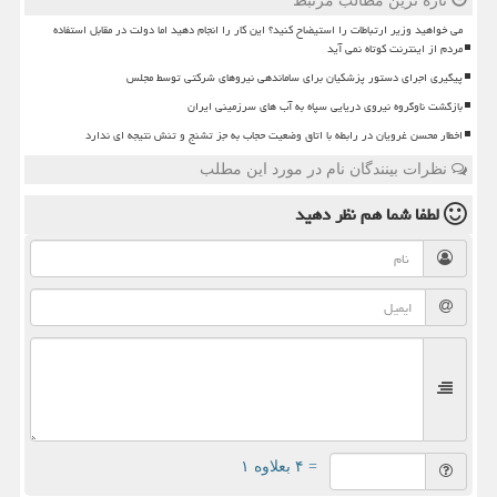
تازه ترین مطالب مرتبط
می خواهید وزیر ارتباطات را استیضاح کنید؟ این کار را انجام دهید اما دولت در مقابل استفاده
مردم از اینترنت کوتاه نمی آید
پیگیری اجرای دستور پزشکیان برای ساماندهی نیروهای شرکتی توسط مجلس
بازگشت ناوگروه نیروی دریایی سپاه به آب های سرزمینی ایران
اخطار محسن غرویان در رابطه با اتاق وضعیت حجاب به جز تشنج و تنش نتیجه ای ندارد
نظرات بینندگان نام در مورد این مطلب
لطفا شما هم
نظر دهید
= ۴ بعلاوه ۱