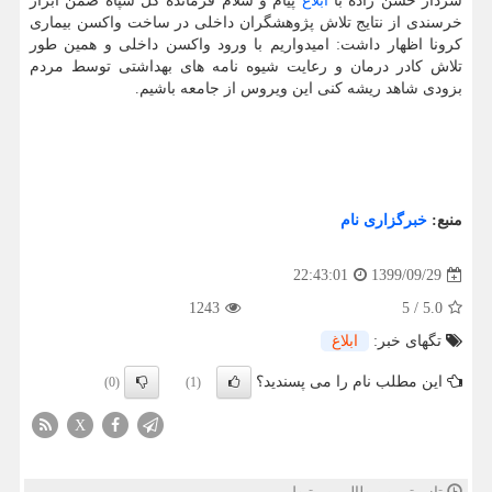
سردار حسن زاده با
ابلاغ
پیام و سلام فرمانده کل سپاه ضمن ابراز
خرسندی از نتایج تلاش پژوهشگران داخلی در ساخت واکسن بیماری
کرونا اظهار داشت: امیدواریم با ورود واکسن داخلی و همین طور
تلاش کادر درمان و رعایت شیوه نامه های بهداشتی توسط مردم
بزودی شاهد ریشه کنی این ویروس از جامعه باشیم.
منبع:
خبرگزاری نام
1399/09/29
22:43:01
1243
5
/
5.0
تگهای خبر:
ابلاغ
این مطلب نام را می پسندید؟
(0)
(1)
X