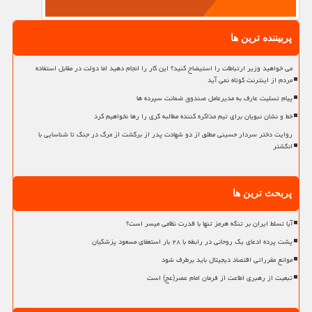
پربیننده ترین ها
می خواهید وزیر ارتباطات را استیضاح کنید؟ این کار را انجام دهید اما دولت در مقابل استفاده
مردم از اینترنت کوتاه نمی آید
پیام تسلیت عارف به مدیرعامل صندوق ضمانت سپرده ها
خط و نشان نبویان برای تیم مذاکره کننده مطالبه گری را رها نخواهیم کرد
روایت دختر سردار حسینی مطلق از دو شهادت پدر از برگشت از مرگ در جنگ تا شناسایی با
انگشتر
پربحث ترین ها
آیا تسلط ایران بر تنگه هرمز تنها با قدرت نظامی میسر است؟
پشت پرده ادعای یک روحانی در رابطه با ۲۸ بار استعفای مسعود پزشکیان
موانع مقرراتی اقتصاد دیجیتال باید برطرف شود
تبعیت از رهبری اطاعت از فرمان امام عصر(عج) است