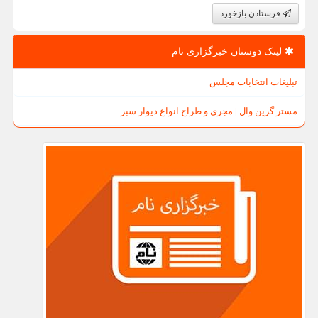
فرستادن بازخورد
لینک دوستان خبرگزاری نام
تبلیغات انتخابات مجلس
مستر گرین وال | مجری و طراح انواع دیوار سبز