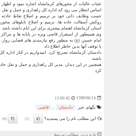
عتبات عالیات از محورهای كرمانشاه اشاره نمود و اظهار 
اساس انتظار می رود كه اداره كل راهداری و حمل و نقل ج
حسب وظایف ذاتی خود بر ترمیم و اصلاح نقاط حادثه خ
روكش آسفالت جاده ها، ترمیم و اصلاح تابلوهای محوره
استان كرمانشاه اهتمام بیشتری برای این ایام داشته باشد.
وی همینطور از استقرار قاضی ویژه در پایانه ها و مراكز پ
امام حسین (ع) به منظور رفع نیازمندی های قضایی زوار
یا توقف آنها بدین خاطر اطلاع داد.
دادستان كرمانشاه تصریح كرد: امیدواریم در كنار اداره كل
باشند.
همچنین در این دیدار، مدیر كل راهداری و حمل و نقل جا
كرد.
1398/06/14
13:09:45
تگهای خبر:
دادستان
,
قاضی
این مطلب نام را می پسندید؟
(0)
(1)
تازه ترین مطالب مرتبط