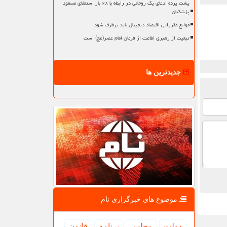
پشت پرده ادعای یک روحانی در رابطه با ۲۸ بار استعفای مسعود
پزشکیان
موانع مقرراتی اقتصاد دیجیتال باید برطرف شود
تبعیت از رهبری اطاعت از فرمان امام عصر(عج) است
جدیدترین ها
موضوع های خبرگزاری نام
دولت
مجلس
برنامه
قانون