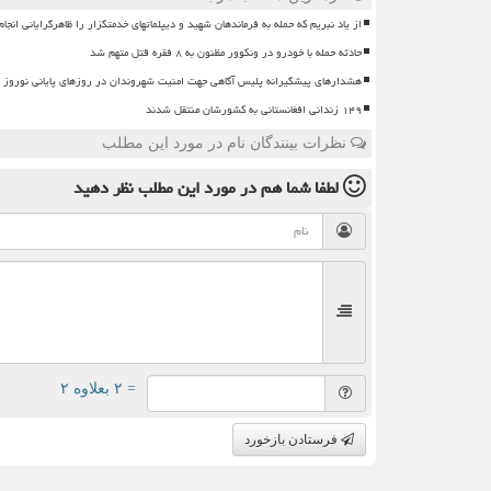
از یاد نبریم که حمله به فرماندهان شهید و دیپلماتهای خدمتگزار را ظاهرگرایانی انجا
حادثه حمله با خودرو در ونکوور مظنون به ۸ فقره قتل متهم شد
هشدارهای پیشگیرانه پلیس آگاهی جهت امنیت شهروندان در روزهای پایانی نوروز
۱۴۹ زندانی افغانستانی به کشورشان منتقل شدند
نظرات بینندگان نام در مورد این مطلب
لطفا شما هم
در مورد این مطلب
نظر دهید
= ۲ بعلاوه ۲
فرستادن بازخورد