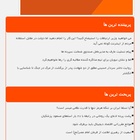
پربیننده ترین ها
می خواهید وزیر ارتباطات را استیضاح کنید؟ این کار را انجام دهید اما دولت در مقابل استفاده
مردم از اینترنت کوتاه نمی آید
پیام تسلیت عارف به مدیرعامل صندوق ضمانت سپرده ها
خط و نشان نبویان برای تیم مذاکره کننده مطالبه گری را رها نخواهیم کرد
روایت دختر سردار حسینی مطلق از دو شهادت پدر از برگشت از مرگ در جنگ تا شناسایی با
انگشتر
پربحث ترین ها
آیا تسلط ایران بر تنگه هرمز تنها با قدرت نظامی میسر است؟
پشت پرده ادعای یک روحانی در رابطه با ۲۸ بار استعفای مسعود پزشکیان
موانع مقرراتی اقتصاد دیجیتال باید برطرف شود
تبعیت از رهبری اطاعت از فرمان امام عصر(عج) است