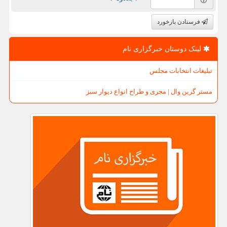
فرستادن بازخورد
لینک دوستان خبرگزاری نام
تبلیغات انتخابات مجلس
مستر گرین وال | مجری و طراح انواع دیوار سبز