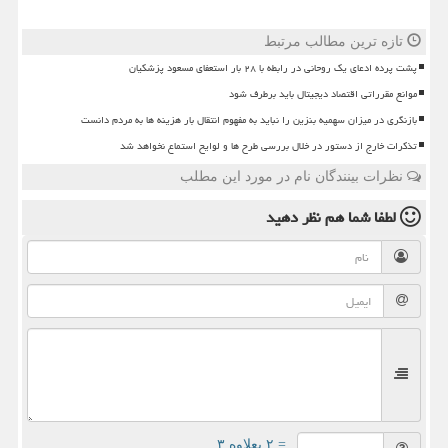
تازه ترین مطالب مرتبط
پشت پرده ادعای یک روحانی در رابطه با ۲۸ بار استعفای مسعود پزشکیان
موانع مقرراتی اقتصاد دیجیتال باید برطرف شود
بازنگری در میزان سهمیه بنزین را نباید به مفهوم انتقال بار هزینه ها به مردم دانست
تذکرات خارج از دستور در خلال بررسی طرح ها و لوایح استماع نخواهد شد
نظرات بینندگان نام در مورد این مطلب
لطفا شما هم
نظر دهید
= ۲ بعلاوه ۳