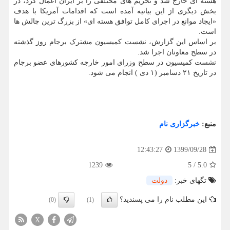
هسته ای خارج شد و تحریم های مختلفی را بر ایران اعمال کرد، در
بخش دیگری از این بیانیه آمده است که اقدامات آمریکا با هدف
«ایجاد موانع در اجرای کامل توافق هسته ای» از بزرگ ترین چالش ها
است.
بر اساس این گزارش، نشست کمیسیون مشترک برجام روز گذشته
در سطح معاونان اجرا شد.
نشست کمیسیون در سطح وزرای امور خارجه کشورهای عضو برجام
در تاریخ ۲۱ دسامبر (۱ دی ) انجام می شود.
منبع:
خبرگزاری نام
1399/09/28
12:43:27
1239
5
/
5.0
تگهای خبر:
دولت
این مطلب نام را می پسندید؟
(0)
(1)
X