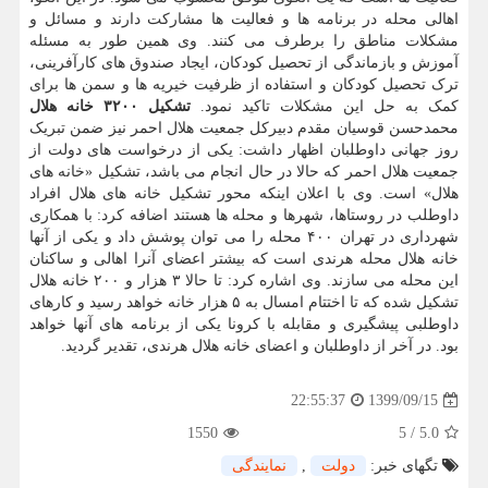
اهالی محله در برنامه ها و فعالیت ها مشارکت دارند و مسائل و
مشکلات مناطق را برطرف می کنند. وی همین طور به مسئله
آموزش و بازماندگی از تحصیل کودکان، ایجاد صندوق های کارآفرینی،
ترک تحصیل کودکان و استفاده از ظرفیت خیریه ها و سمن ها برای
کمک به حل این مشکلات تاکید نمود.
تشکیل ۳۲۰۰ خانه هلال
محمدحسن قوسیان مقدم دبیرکل جمعیت هلال احمر نیز ضمن تبریک
روز جهانی داوطلبان اظهار داشت: یکی از درخواست های دولت از
جمعیت هلال احمر که حالا در حال انجام می باشد، تشکیل «خانه های
هلال» است. وی با اعلان اینکه محور تشکیل خانه های هلال افراد
داوطلب در روستاها، شهرها و محله ها هستند اضافه کرد: با همکاری
شهرداری در تهران ۴۰۰ محله را می توان پوشش داد و یکی از آنها
خانه هلال محله هرندی است که بیشتر اعضای آنرا اهالی و ساکنان
این محله می سازند. وی اشاره کرد: تا حالا ۳ هزار و ۲۰۰ خانه هلال
تشکیل شده که تا اختتام امسال به ۵ هزار خانه خواهد رسید و کارهای
داوطلبی پیشگیری و مقابله با کرونا یکی از برنامه های آنها خواهد
بود. در آخر از داوطلبان و اعضای خانه هلال هرندی، تقدیر گردید.
1399/09/15
22:55:37
1550
5
/
5.0
تگهای خبر:
دولت
,
نمایندگی