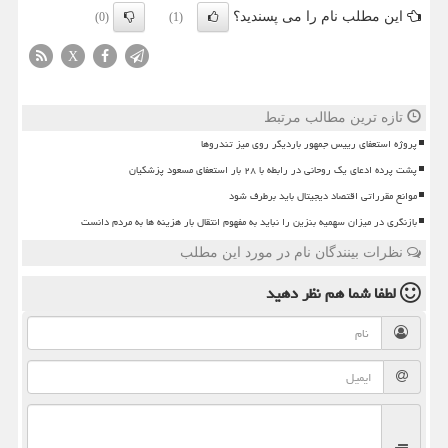
این مطلب نام را می پسندید؟
(0)
(1)
X
تازه ترین مطالب مرتبط
پروژه استعفای رییس جمهور باردیگر روی میز تندروها
پشت پرده ادعای یک روحانی در رابطه با ۲۸ بار استعفای مسعود پزشکیان
موانع مقرراتی اقتصاد دیجیتال باید برطرف شود
بازنگری در میزان سهمیه بنزین را نباید به مفهوم انتقال بار هزینه ها به مردم دانست
نظرات بینندگان نام در مورد این مطلب
لطفا شما هم
نظر دهید