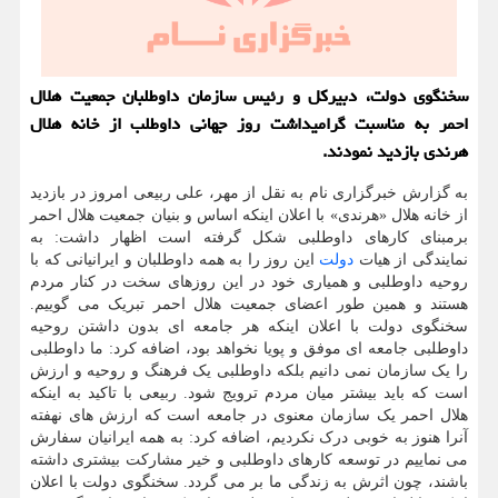
سخنگوی دولت، دبیرکل و رئیس سازمان داوطلبان جمعیت هلال
احمر به مناسبت گرامیداشت روز جهانی داوطلب از خانه هلال
هرندی بازدید نمودند.
به گزارش خبرگزاری نام به نقل از مهر، علی ربیعی امروز در بازدید
از خانه هلال «هرندی» با اعلان اینکه اساس و بنیان جمعیت هلال احمر
برمبنای کارهای داوطلبی شکل گرفته است اظهار داشت: به
نمایندگی از هیات
دولت
این روز را به همه داوطلبان و ایرانیانی که با
روحیه داوطلبی و همیاری خود در این روزهای سخت در کنار مردم
هستند و همین طور اعضای جمعیت هلال احمر تبریک می گوییم.
سخنگوی دولت با اعلان اینکه هر جامعه ای بدون داشتن روحیه
داوطلبی جامعه ای موفق و پویا نخواهد بود، اضافه کرد: ما داوطلبی
را یک سازمان نمی دانیم بلکه داوطلبی یک فرهنگ و روحیه و ارزش
است که باید بیشتر میان مردم ترویج شود. ربیعی با تاکید به اینکه
هلال احمر یک سازمان معنوی در جامعه است که ارزش های نهفته
آنرا هنوز به خوبی درک نکردیم، اضافه کرد: به همه ایرانیان سفارش
می نماییم در توسعه کارهای داوطلبی و خیر مشارکت بیشتری داشته
باشند، چون اثرش به زندگی ما بر می گردد. سخنگوی دولت با اعلان