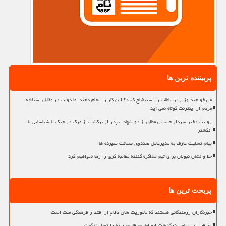
پربیننده ترین ها
می خواهید وزیر ارتباطات را استیضاح کنید؟ این کار را انجام دهید اما دولت در مقابل استفاده
مردم از اینترنت کوتاه نمی آید
روایت دختر سردار حسینی مطلق از دو شهادت پدر از برگشت از مرگ در جنگ تا شناسایی با
انگشتر
پیام تسلیت عارف به مدیرعامل صندوق ضمانت سپرده ها
خط و نشان نبویان برای تیم مذاکره کننده مطالبه گری را رها نخواهیم کرد
پربحث ترین ها
خبرنگاران رزمندگانی هستند که مأموریت شان دفاع از اقتدار فرهنگی ملت است
عراقچی در پیامی درگذشت ابوالقاسم قاسم زاده را تسلیت گفت