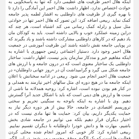
اینکه هلال احمر ظرفیت های عظیمی دارد که تنها به پاسخگویی به
حوادث اختصاص ندارد، اظهار داشت: هلال احمر این آمادگی را دارد تا
با بهره گیری از ظرفیت های داوطلبی به اقشار لطمه پذیر جامعه
کمک نماید. ربیعی اضافه کرد: این تصور که هلال احمر تنها در حوادثی
مثل سیل و زلزله کمک رسانی می کند اشتباه است، هر چند که
دراین زمینه عملکرد خوب و بالایی داشته است. باید به کودکان مان
یاد دهیم که در کارهای داوطلبی مشارکت داشته باشند و یاد بگیرند که
در پویایی جامعه نقش داشته باشند این ظرفیت آموزشی در جمعیت
هلال احمر وجود دارد. دستیار اجتماعی رئیس جمهوری با اشاره به
اینکه مفاهیم خیر و مددکار سازمان پذیر نیست، اظهار داشت: ساختار
داوطلبی یک ساختار معنوی است که در درون جامعه و با ارزش های
جامعه شکل می گیرد و گرامیداشت آن در «روز جهانی داوطلبان» در
جمعیت هلال احمر انجام می شود. ربیعی در ادامه سخنانش با اعلان
اینکه جامعه ما در هیچ دوره ای مثل سالهای اخیر نیازمند به همدلی و
در کنار هم بودن نبوده است، اشاره کرد: روحیه همدلانه ما ناشی از
سنت ها و ارزش های دینی است که باید با اشکال جدید آنرا گسترش
دهیم. وی با اشاره به اینکه باتوجه به سنگینی تحریم و سختی
تروریسم اقتصادی در جامعه، حالا بیش از هر دوره دیگر نیاز به
حمایت یکدیگر داریم، بیان کرد: حمایت ها تنها مادی نیست که در
اختیار دیگران قرار دهیم بلکه می توانیم در جامعه شادی بخش
باشیم، مهارت ها و دانش خودرا داوطلبانه با دیگران تقسیم نماییم.
ربیعی اشاره کرد: کار خوبی که امروز انجام شده محلی کردن
فعالیت ها است که یک الگوی موفق محسوب می شود. در این الگو،