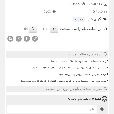
1399/09/14
12:19:27
1201
5
/
5.0
تگهای خبر:
دولت
این مطلب نام را می پسندید؟
(0)
(1)
X
تازه ترین مطالب مرتبط
پروژه استعفای رییس جمهور باردیگر روی میز تندروها
پشت پرده ادعای یک روحانی در رابطه با ۲۸ بار استعفای مسعود پزشکیان
موانع مقرراتی اقتصاد دیجیتال باید برطرف شود
بازنگری در میزان سهمیه بنزین را نباید به مفهوم انتقال بار هزینه ها به مردم دانست
نظرات بینندگان نام در مورد این مطلب
لطفا شما هم
نظر دهید