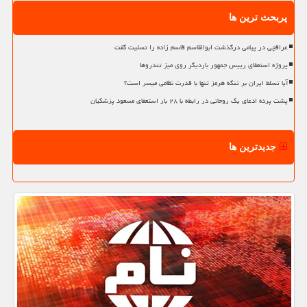
پربحث ترین ها
عراقچی در پیامی درگذشت ابوالقاسم قاسم زاده را تسلیت گفت
پروژه استعفای رییس جمهور باردیگر روی میز تندروها
آیا تسلط ایران بر تنگه هرمز تنها با قدرت نظامی میسر است؟
پشت پرده ادعای یک روحانی در رابطه با ۲۸ بار استعفای مسعود پزشکیان
جدیدترین ها