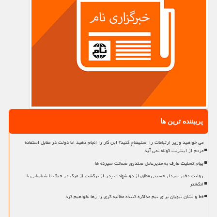
پربیننده ترین ها
می خواهید وزیر ارتباطات را استیضاح کنید؟ این کار را انجام دهید اما دولت در مقابل استفاده
مردم از اینترنت کوتاه نمی آید
پیام تسلیت عارف به مدیرعامل صندوق ضمانت سپرده ها
روایت دختر سردار حسینی مطلق از دو شهادت پدر از برگشت از مرگ در جنگ تا شناسایی با
انگشتر
خط و نشان نبویان برای تیم مذاکره کننده مطالبه گری را رها نخواهیم کرد