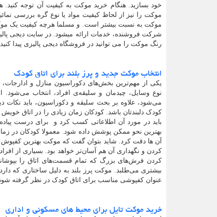
خود بسازید. هنگام خرید موکت به کیفیت آن توجه کنید.
موکت را نیز از لحاظ کیفیت مواد یا نوع گره بررسی نمائ
موکت به نسبت بیشتر است. و مسلما هرچه کیفیت یک موکت
شرکت فروشنده، خدمات ارائه می­شود. در سایت دیجی پالیز
رنگ موکت را می توانید در فروشگاه دیجی پالیزی پیدا کنید.
انتخاب موکت جدید و پرز بلند برای اتاق کودک
یکی از مهم‌ترین بخش‌های دکوراسیون منازل و ادارجات
نوع وسایل، چیدمان و سلیقه‌ی افراد، انتخاب می‌شود.
می‌شود، علاوه بر بحث سلیقه و دکوراسیون، باید نکات 
کودک دلبندتان باشد. کودکان زمان زیادی را در اتاق خوی
باید در مورد آن اطلاعاتی کسب کرد و برای درست پیاده
بهترین نحو ممکن پوشش داده شود. معمولا کودکان در زمان 
آن ها دقت کرد. شاید بتوان گفت که موکت بهترین کفپوش بر
کردن و نگهداری آن هم آسان‌تر خواهد بود. بسیاری از افرا
کردن فرش‌های بزرگ که تمام قسمت‌های اتاق را بپوشا
بیشتری می‌طلبد. موکت پرز بلند به دلیل ساختاری که دار
عنوان کفپوشی مناسب برای اتاق کودک در نظر گرفته شود
خرید موکت تایل برای محیط های مسکونی و اداری