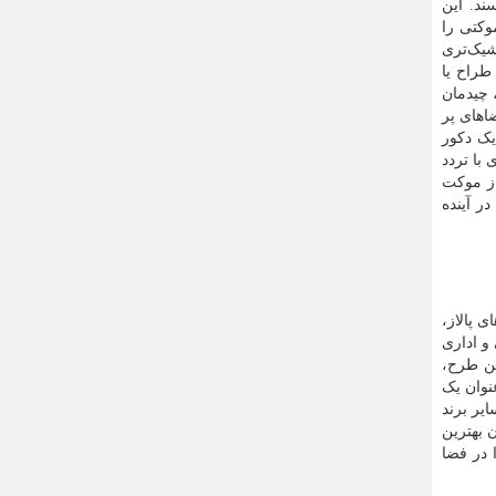
ند. این
وکتی را
شیک‌تری
طراح یا
، چیدمان
اهای پر
یک دکور
با تردد
از موکت
ر آینده
 پالاز،
و اداری
ین طرح،
نوان یک
یر برند
 بهترین
 در فضا