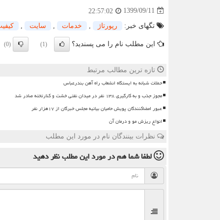
1399/09/11
22:57:02
تگهای خبر:
رپورتاژ
,
خدمات
,
سایت
,
كیفی
این مطلب نام را می پسندید؟
(0)
(1)
تازه ترین مطالب مرتبط
حملات شبانه به ایستگاه انشعاب راه آهن بندرعباس
مجوز جذب و به کارگیری ۱۳۸ نفر در میدان نفتی خشت و کنارتخته صادر شد
عبور امضاکنندگان پویش حامیان بیانیه مجلس خبرگان از ۱۷هزار نفر
انواع ریزش مو و درمان آن
نظرات بینندگان نام در مورد این مطلب
لطفا شما هم
در مورد این مطلب
نظر دهید