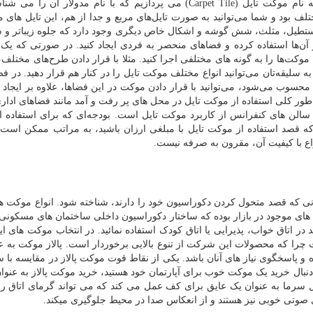
ه نام موکت تایل
(Carpet Tile)
می پردازیم که با نام مدولار آن را می شناس
ف بود و شما می‌توانید به صورت تایل‌های مربع و جدا از هم، این تایل های م
 مستطیل، مثلث، شش گوشه و اشکال خاص دیگری وجود دارد که جلوه زیباتر و 
ز آن‌ها استفاده کرده و فضاهای منحصر به فردی ایجاد کنید. در صورتی که یک 
ن موکت‌ها را به گونه های مختلفی اجرا کنید. مثلا با قرار دادن طرح‌های مختلف
 سلیقه‌تان می‌توانید انواع مختلف موکت تایل را در کنار هم قرار دهید. در فض
وب می‌شود، می‌توانید با قرار دادن موکت در این فضاها، علاوه بر ایجاد 
طور کلی استفاده از موکت تایل در محل های پر رفت و آمد مانند فضاهای اداری 
 و سالن های کنفرانس از کاربرد موکت تایل است. بودجه‌ای که برای استفاده 
ه قصد استفاده از موکت تایل با مبلغی ارزان باشید، به مراتب ممکن است د
واع با کیفیت آن، مقرون به صرفه نیست.
نی که قصد متحول کردن دکوراسیون خود را دارند، شناخته شود. انواع موکت های
 های موجود در بازار بوده که ساختار دکوراسیون داخلی ساختمان های مسکونی 
 در اتاق خواب، پذیرایی یا اتاق کودک استفاده نمائید. در انتخاب موکت های ا
را که محصولات این شرکت از تنوع بالایی برخوردار است. پالاز موکت به ع
و پاسخگوی نیاز های آنان باشد
.
یکی از نقاط قوت موکت پالاز در مقایسه با سا
دنبال خرید یک موکت خوب برای آپارتمان خود هستید، خرید موکت پالاز به عنوان
سرما به عنوان یک عایق برای کف عمل می کند که می تواند گرمای اتاق را
ی صوتی خوبی نیز هستند و از انعکاس صدا در محیط جلوگیری می­کند.