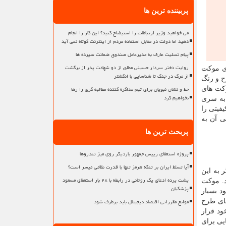
پربیننده ترین ها
می خواهید وزیر ارتباطات را استیضاح کنید؟ این کار را انجام
دهید اما دولت در مقابل استفاده مردم از اینترنت کوتاه نمی آید
پیام تسلیت عارف به مدیرعامل صندوق ضمانت سپرده ها
روایت دختر سردار حسینی مطلق از دو شهادت پدر از برگشت
ری موکت
از مرگ در جنگ تا شناسایی با انگشتر
ح و رنگ
خط و نشان نبویان برای تیم مذاکره کننده مطالبه گری را رها
وکت های
نخواهیم کرد
 به سری
یفیتی را
 آن به
پربحث ترین ها
پروژه استعفای رییس جمهور باردیگر روی میز تندروها
آیا تسلط ایران بر تنگه هرمز تنها با قدرت نظامی میسر است؟
 به این
پشت پرده ادعای یک روحانی در رابطه با ۲۸ بار استعفای مسعود
د. موکت
پزشکیان
د بسیار
موانع مقرراتی اقتصاد دیجیتال باید برطرف شود
های طرح
ود قرار
یی برای