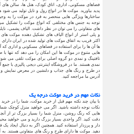
فضاهای مسکونی، اداری، اتاق کودک، هتل ها، سالن های آمف
پدید بیاورید. موکت ها در انواع رول و تایل تولید می شود ه
ساختارها ویژگی هایی منحصر به فرد در موکت را به وجود
توجه به جنس های مختلفی که انواع موکت را تشکیل می 
های متفاوتی را می توان در نظر داشت. الیاف پشمی، نایلون
و پلی استر از انواع الیاف های تشکیل دهنده موکت های ا
اکثر قریب به اتفاق موکت های تولید شده در ایران دارای
ها آن ها را برای استفاده در فضاهای مسکونی و اداری که 
هایی متنوع در موکت ها این امکان را می دهد که تنها با
تافتینگ و نمدی دو گروه اصلی برای موکت تلقی می شوند.
نمدی هستند. ما در فروشگاه اینترنتی دیجی پالیزی با جمع آو
در طرح و رنگ های جذاب و دلنشین در معرض نمایش و خر
آدرس ما مراجعه کنید.
نکات مهم در خرید موکت درجه یک
با بیان چند نکته مهم قبل از خرید موکت، شما را در خرید
نکات نوجه داشته باشید. اگر می خواهید منزل کوچک شما ب
هایی که رنگ روشن، منزل شما را بسیار بزرگ تر از آنچ
دقت کنید. اگر واحدی بسیار بزرگ دارید و می خواهید مح
دار و پرزدار استفاده کنید. همچنین اگر به دنبال ایجاد ی
دهید. موکت ها دارای طرح و رنگ های متفاوتی هستند. به 