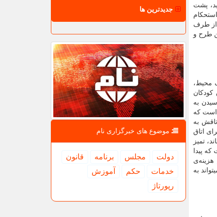
ید، پشت
جدیدترین ها
استحکام
 از طرف
ن طرح و
ک محیط،
 کودکان
سیدن به
 است که
تاقش به
موضوع های خبرگزاری نام
ای اتاق
د، تمیز
که پیدا
دولت
مجلس
برنامه
قانون
زینه‌ی
واند به
خدمات
حكم
آموزش
رپورتاژ