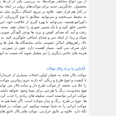
از بین انواع مختلف موکت‌ها، به بررسی یکی از آن ها ب
محصول، جایگزینی جدید برای موکت‌های رولی در ابعاد مختل
در کنار هم قرار دهید. علاوه بر مربع، اشکال دیگری مثل
به محیط می‌بخشد و می‌توانید مطابق با نوع کاربریتان، ا
دکوراتیو هستید، می‌توانید با بهره گیری از خلاقیت خود، ای
خاصی خلق کنید و یا یک مسیر عبوری را نشان دهید. بسته به
رفت و آمد که صدای کفش و تردد ها نوعی آلودگی صوتی محس
شیک و زیبا، از ایجاد سر و صدای اضافی جلوگیری کنید. به 
بالا، راهروهای اماکن عمومی مانند نمایشگاه ها، هتل ها
تایل صرف می‌ کنید، بسیار اهمیت دارد. چون در صورتی ک
هزینه های جانبی دیگری را نیز متقبل شوید که نسبت به ان
آشنایی با برند پالاز موکت
موکت پالاز
شاید به عنوان اولین انتخاب بسیاری از خریدارا
با کیفیت و تنوع طرح و رنگی که دارند جزو زیباترین موکت
را جلا می بخشد. از موکت طرح دار و ساده پالاز می توانید
هیچ محدودیت رنگ یا طرحی برای شما وجود نخواهد داشت چ
موکت ایرانی توانسته است سلیقه های زیادی را جذب کرده 
ها، تنوع در طرح، رنگ و مدل موکت است
.
اگر شما هم به 
موکت ایرانی را به شما توصیه می­کنیم.
این موکت در فصل 
نگه دارد. علاوه بر عایق حرارتی، موکت های پالاز عایق ها