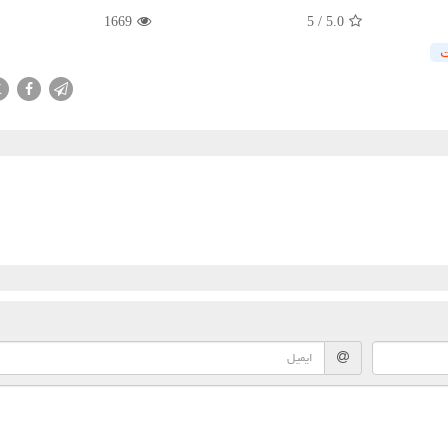
1669
5
/
5.0
ت
X