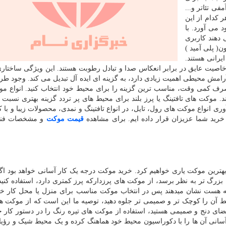
ی تئاتر و...
ر کدام از این
 می آورد. با
دهند کاربری
( پلی آمید )
یرانی هستند.
 خاصیت عایق در برابر انعکاس صدا و تبادل رطوبت هستند. این ویژگی ساختا
آرامش محیطی اهمیت زیادی دارد، به گزینه ای ایده آل تبدیل می کند. وجود طر
 صرف کمی وقت، مناسب ترین گزینه را برای محیط خود انتخاب کنید. انواع م
 موکت های تافتینگ یا پرز بلند برای محیط های پر تردد گزینه بهتری نسبت
ری انواع موکت های رول، تایل، در انواع تافتینگ و نمدی، محصولات زیبا و با ک
ید شما عزیزان قرار داده ایم. برای مشاهده
قیمت موکت
و مشخصات فنی
 بهترین موکت یاری خواهیم کرد. خرید موکت درجه یک کار آسانی خواهد بود اگر
زرگ تر به نظر برسد، از موکت های پرزدارکه پرز کمتری دارد، استفاده کنی
ه هست نشان می­دهند پس در انتخاب موکت مناسب برای منزل یا محل کار خو
یط آن را کوچک تر و صمیمی تر جلوه دهید، توصیه ما این است که از موکت 
ک فضای دنج و صمیمی هستید، استفاده از موکت های تیره رنگ را در دستور کار خ
آسانی آن ها را با دکوراسیون محیط خود هماهنگ کرده و یک محیط شیک و رؤیا