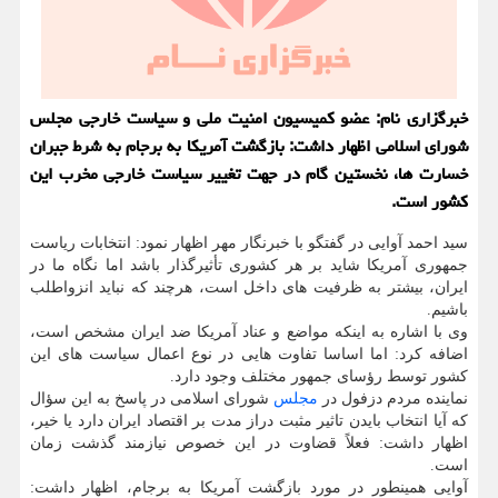
خبرگزاری نام: عضو كمیسیون امنیت ملی و سیاست خارجی مجلس
شورای اسلامی اظهار داشت: بازگشت آمریكا به برجام به شرط جبران
خسارت ها، نخستین گام در جهت تغییر سیاست خارجی مخرب این
كشور است.
سید احمد آوایی در گفتگو با خبرنگار مهر اظهار نمود: انتخابات ریاست
جمهوری آمریکا شاید بر هر کشوری تأثیرگذار باشد اما نگاه ما در
ایران، بیشتر به ظرفیت های داخل است، هرچند که نباید انزواطلب
باشیم.
وی با اشاره به اینکه مواضع و عناد آمریکا ضد ایران مشخص است،
اضافه کرد: اما اساسا تفاوت هایی در نوع اعمال سیاست های این
کشور توسط رؤسای جمهور مختلف وجود دارد.
نماینده مردم دزفول در
مجلس
شورای اسلامی در پاسخ به این سؤال
که آیا انتخاب بایدن تاثیر مثبت دراز مدت بر اقتصاد ایران دارد یا خیر،
اظهار داشت: فعلاً قضاوت در این خصوص نیازمند گذشت زمان
است.
آوایی همینطور در مورد بازگشت آمریکا به برجام، اظهار داشت: