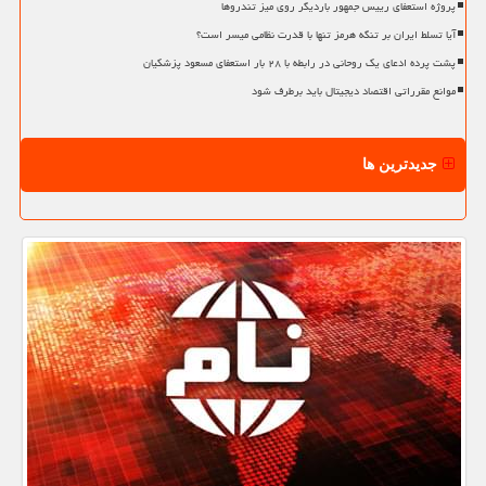
پروژه استعفای رییس جمهور باردیگر روی میز تندروها
آیا تسلط ایران بر تنگه هرمز تنها با قدرت نظامی میسر است؟
پشت پرده ادعای یک روحانی در رابطه با ۲۸ بار استعفای مسعود پزشکیان
موانع مقرراتی اقتصاد دیجیتال باید برطرف شود
جدیدترین ها