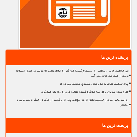
پربیننده ترین ها
می خواهید وزیر ارتباطات را استیضاح کنید؟ این کار را انجام دهید اما دولت در مقابل استفاده
مردم از اینترنت کوتاه نمی آید
پیام تسلیت عارف به مدیرعامل صندوق ضمانت سپرده ها
خط و نشان نبویان برای تیم مذاکره کننده مطالبه گری را رها نخواهیم کرد
روایت دختر سردار حسینی مطلق از دو شهادت پدر از برگشت از مرگ در جنگ تا شناسایی با
انگشتر
پربحث ترین ها