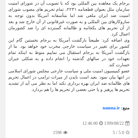
برجام یک معاهده بین المللی بود که با تصویب آن در شورای امنیت
سازمان ملل بعنوان قطعنامه ۲۲۳۱، تمام تحریم های مصوب شورای
امنیت ضد ایران ملغی شد اما متأسفانه آمریکا بدون توجه به
سازوکارهای بین المللی و به صورت غیرقانونی از آن خارج شد و بعد
از آن تحریم های یکجانبه و ظالمانه گسترده ای را ضد کشورمان
اعمال کرد.
وی اضافه کرد: طبیعتاً بازگشت آمریکا به برجام نخستین گام این
کشور برای تغییر در سیاست خارجی مخرب خود خواهد بود. ما از
بازگشت آمریکا به برجام استقبال می نماییم منوط به اینکه تمام
تعهدات خود در سالهای گذشته را انجام داده و به شکلی جبران
خسارت کند.
عضو کمیسیون امنیت ملی و سیاست خارجی مجلس شورای اسلامی
در انتها بیان نمود: بعید است بایدن از میراث ترامپ در اعمال تحریم
های ظالمانه ضد ایران بهره برداری نکند اما به نظر می آید از تشدید
تحریم ها پرهیز و یا حتی بعضی از تحریم ها را هم بردارد.
منبع:
namna.ir
1399/08/22
12:46:00
1598
5
/
5.0