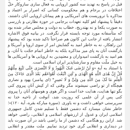
قبل در پاسخ به تهدید سه کشور اروپایی به فعال سازی سازوکار حلّ
اختلافات در برجام و هم محکومیت کسانی که اصرار بر اعتماد و
مذاکره با تروریست های آمریکایی و هم پیمانان اروپایی آنان داشتند،
دقیقاً با پیشنهاد لغو کلیه تعهدات برجامی در حوزة نظارتی و بازرسی
به صورت یکجا و نه بهتدریج، خطاب به دولت و مجلس صادر شده بود
که متأسفانه مورد توجه بایسته قرار نگرفت. در بیانیه فوق الاشاره
انتشار یافته از جانب این کانون هم صراحتاً تاکید شده بود که پیشنهاد
این راهکار، نه به خاطر امید به گشایش امر از سوی اروپا و آمریکا و
بازگشت آنان به پای میز مذاکره بلکه به خاطر اتمام حجّت با آنان، و
هم امید به بازگشت امیدواران و معتمِدین به اروپایی ها و آمریکایی ها
به خیل ملّت مقاوم و سازشناپذیر ایران اسلامی است.
با استناد به آیة «وَ لَنْ تَرْضَی عَنکَ الْیَهُودُ وَ لَا النَّصرَی حَتَّی تَتَّبِعَ مِلَّتَهُمْ
قُلْ إِنَّ هُدَی اللَّهِ هُوَ الْهُدَی و َلَئِنِ اتَّبَعْتَ أَهْوَاءَهُم بَعْدَ الَّذِی جَاءَکَ مِنَ
الْعِلْمِ مَا لَکَ مِنَ اللَّهِ مِن وَلِیٍّ وَ لَا نَصِیرٍ* (ای پیامبر) یهود و نصاری
هیچگاه از تو راضی نمیشوند مگر وقتی که از کیش آنان پیروی کنی
بگو تنها هدایت، هدایت خدا است و اگر هوی و هوسهای آنان را پیروی
کنی پس از آن علمی که روزیت شد، آنوقت از ناحیه خدا نه
سرپرستی خواهی داشت و نه یاوری. (سورة مبارکه بقره، آیة ۱۲۰)»؛
خاطر نشان میسازد که دشمن فقط با تسلیم شدنِ کامل جمهوری
اسلامی ایران و عدول از ارزشهای اسلامی و انقلابی، راضی خواهد
شد. ازاین رو هنگامی که دشمن از ما راضی باشد در آن صورت باید
در دینداری و انقلابی گری خود تردید نماییم. ملت مقتدر و انقلابی