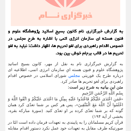
به گزارش خبرگزاری نام كانون بسیج اساتید پژوهشگاه علوم و
فنون هسته ای سازمان انرژی اتمی با اشاره به طرح مجلس در
خصوص اقدام راهبردی برای لغو تحریم ها، اظهار داشت: نباید به لغو
تحریم ها در قالب برجام خوش بین بود.
به گزارش خبرگزاری نام به نقل از مهر، کانون بسیج اساتید
پژوهشگاه علوم و فنون هسته ایِ سازمان انرژی اتمی، اطلاعیه ای
درباره طرح یک فوریتی
مجلس
شورای اسلامی در خصوص اقدام
راهبردی برای لغو تحریم ها صادر کرد.
متن این بیانیه به شرح زیر است:
بِسْمِ اللَّهِ الرَّحْمَنِ الرَّحِیمِ
«فَمَنِ اعْتَدَی عَلَیْکُمْ فَاعْتَدُوا عَلَیْهِ بِمِثْلِ مَا اعْتَدَی عَلَیْکُمْ وَ اتَّقُوا اللَّهَ وَ
اعْلَمُوا أَنَّ اللَّهَ مَعَ الْمُتَّقِینَ»، پس هر کس بر شما تعدّی کرد همان
گونه که بر شما تعدّی کرده بر او تعدّی کنید. (سورة مبارکه بقره،
بخشی از آیة ۱۹۴)
قرآن کریم مسلمانان را به پایبندی به تعهدات فرمان داده است امّا در
صورتیکه طرف مقابل به تعهدات خود عمل نکرد دستور اقدام مقابله