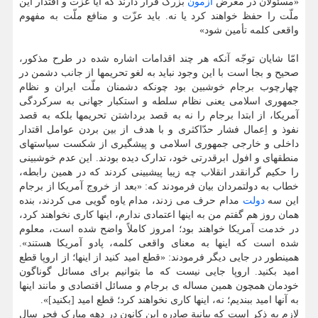
«مسئولان در معرض
آزمون
بزرگ قرار دارند که آیا عزّت و اقتدار این
ملّت را حفظ خواهند کرد یا نه. باید عزّت و منافع ملّت به مفهوم
واقعی کلمه تأمین شود»
امّا شایان توجّه آنکه هر چند اقدامات اشاره شده در طرح مذکور،
صحیح و بجا است با این وجود نباید به لغو تحریمها از جانب دشمن در
چهارچوب برجام خوشبین بود چونکه دشمنان ملّت ایران و نظام
جمهوری اسلامی یعنی نظام سلطه و استکبار جهانی به سرکردگی
آمریکا، از ابتدا برجام را نه به قصد برداشتن تحریمها بلکه به قصد
نفوذ و اِعمال فشار حدّاکثری و با هدف از بین بردن عوامل اقتدار
داخلی و خارجی جمهوری اسلامی و پیشگیری از شکست سیاستهای
منطقهای و افول ابرقدرتی خود، تدارک دیده بودند. این عدم خوشبینی
را حکیم گرانقدر انقلاب چه زیبا پیشبینی کردند که در همین رابطه،
خطاب به دولتمردان بیان فرمودند که: «بعد از خروج آمریکا از برجام
این سه
دولت
مدام حرف می زدند، مدام یاوه گویی می کردند، بنده
همان روز هم گفتم من به اینها اعتمادی ندارم، اینها کاری نخواهند کرد،
در خدمت آمریکا خواهند بود؛ امروز کاملاً واضح شده است، معلوم
شده است که اینها به معنای واقعی کلمه، پادو آمریکا هستند».
همینطور در جایی دیگر فرمودند: «قطع امید کنید از اینها؛ از اروپا قطع
امید بکنید. اروپا جایی نیست که ما بتوانیم برای مسائل گوناگون
خودمان همچون همین مساله ی برجام و مسائل اقتصادی و مانند اینها
به آنها امید ببندیم؛ نه، اینها کاری نخواهند کرد؛ قطع امید [بکنید]».
لازم به ذکر است که بیانیة صادره این کانون در دهه مبارک فجر سال