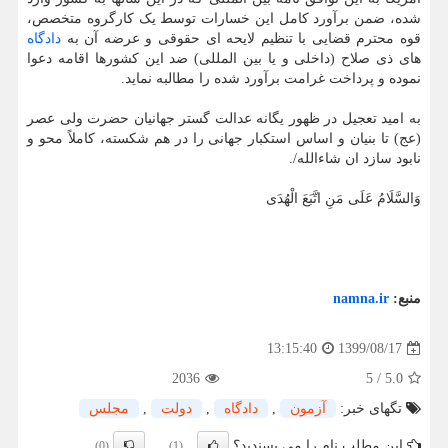
شده، ضمن برآورد کامل این خسارات توسط یک کارگروه متخصص،
قوه محترم قضایی با تنظیم لایحه ای حقوقی و عرضه آن به
دادگاه
های ذی صلاح (داخلی و یا بین المللی) ضد این کشورها اقامه دعوا
نموده و پرداخت غرامت برآورد شده را مطالبه نماید.
به امید تعجیل در ظهور یگانه عدالت گستر جهانیان حضرت ولی عصر
(عج) تا بنیان و اساس استکبار جهانی را در هم شکسته، کاملاً محو و
نابود سازد ان شاءالله/.
وَالسَّلَامُ عَلَی مَنِ اتَّبَعَ الْهُدَی
منبع:
namna.ir
1399/08/17
13:15:40
2036
5
/
5.0
تگهای خبر:
آزمون
,
دادگاه
,
دولت
,
مجلس
این مطلب نام را می پسندید؟
(0)
(1)