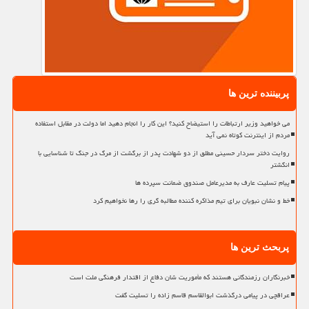
پربیننده ترین ها
می خواهید وزیر ارتباطات را استیضاح کنید؟ این کار را انجام دهید اما دولت در مقابل استفاده
مردم از اینترنت کوتاه نمی آید
روایت دختر سردار حسینی مطلق از دو شهادت پدر از برگشت از مرگ در جنگ تا شناسایی با
انگشتر
پیام تسلیت عارف به مدیرعامل صندوق ضمانت سپرده ها
خط و نشان نبویان برای تیم مذاکره کننده مطالبه گری را رها نخواهیم کرد
پربحث ترین ها
خبرنگاران رزمندگانی هستند که مأموریت شان دفاع از اقتدار فرهنگی ملت است
عراقچی در پیامی درگذشت ابوالقاسم قاسم زاده را تسلیت گفت