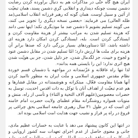
ایران هیچ گاه حتّی در مذاکرات هم به دنبال برآورده کردن رضایت
دشمن نیست چونکه دینداری و انقلابی گریِ دشمن پسند، همان تبعیّت
از آئین و سبیل اوست. همان گونه که رهبر فرزانه انقلاب اسلامی(مد
ظله العالی) می فرمایند: «بعضی نسخه دیگری را تجویز می کنند،
می گویند تسلیم بشویم تا دشمن ضد ما موذیگری نکند؛ اینها نمی دانند
که هزینة تسلیم شدن به مراتب بیشتر از هزینة مقاومت کردن و
ایستادگی کردن است. بله، ایستادگی کردن امکان دارد هزینه ای
داشته باشد، امّا دستاوردهای بسیار بزرگی دارد که صدها برابرِ آن
هزینه برای ملت ها ارزش دارد؛ امّا تسلیم شدن در مقابل دشمن عنود
و لجوج و خبیث، جز لگدمال شدن، جز ذلیل شدن، جز بی هویّت شدن
هیچ اثری ندارد؛ این را بایستی همه بدانند».
لذا تنها راه عاقلانه و عزّتمندانه در مواجهه با دشمنان قسم خوردة
نظام مقدس جمهوری اسلامی و ملّت ایران به منظور ناامید کردن
آنها همانا مقاومت فعّال، مبتکرانه و هوشمندانه در مقابل فشارها و
هم عدم تبعیّت از اهداف آنان با توکل به ذات اقدس احدیت، توسل به
حضرات معصومین(علیهم آلاف التحیة و الثناء) و تأسی از راه، منش و
منویات همواره روشنگرانه مقام عظمای ولایت حضرت امام خامنه
ای است که در طول ۳۱ سال رهبری جامعه اسلامی بحق چراغی پر
فروغ در راه پر فراز و نشیب جهت هدایت امت اسلامی بوده اند.
در انتها این کانون پیشنهاد می دهد با عنایت به خسارات عظیم مادی،
جانی و معنوی حاصل از عدم اجرای تعهدات سه کشور اروپایی و
آمریکا به این توافق نامه بین المللی که در این سالها به کشور وارد