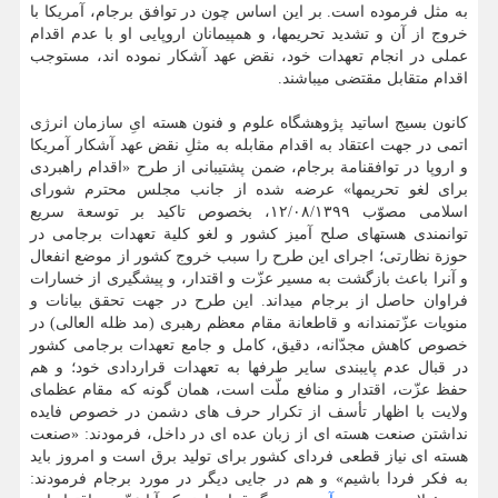
به مثل فرموده است. بر این اساس چون در توافق برجام، آمریکا با
خروج از آن و تشدید تحریمها، و همپیمانان اروپایی او با عدم اقدام
عملی در انجام تعهدات خود، نقض عهد آشکار نموده اند، مستوجب
اقدام متقابل مقتضی میباشند.
کانون بسیج اساتید پژوهشگاه علوم و فنون هسته ایِ سازمان انرژی
اتمی در جهت اعتقاد به اقدام مقابله به مثلِ نقض عهد آشکار آمریکا
و اروپا در توافقنامة برجام، ضمن پشتیبانی از طرح «اقدام راهبردی
برای لغو تحریمها» عرضه شده از جانب مجلس محترم شورای
اسلامی مصوّب ۱۲/۰۸/۱۳۹۹، بخصوص تاکید بر توسعة سریع
توانمندی هستهای صلح آمیز کشور و لغو کلیة تعهدات برجامی در
حوزة نظارتی؛ اجرای این طرح را سبب خروج کشور از موضع انفعال
و آنرا باعث بازگشت به مسیر عزّت و اقتدار، و پیشگیری از خسارات
فراوان حاصل از برجام میداند. این طرح در جهت تحقق بیانات و
منویات عزّتمندانه و قاطعانة مقام معظم رهبری (مد ظله العالی) در
خصوص کاهش مجدّانه، دقیق، کامل و جامع تعهدات برجامی کشور
در قبال عدم پایبندی سایر طرفها به تعهدات قراردادی خود؛ و هم
حفظ عزّت، اقتدار و منافع ملّت است، همان گونه که مقام عظمای
ولایت با اظهار تأسف از تکرار حرف های دشمن در خصوص فایده
نداشتن صنعت هسته ای از زبان عده ای در داخل، فرمودند: «صنعت
هسته ای نیاز قطعی فردای کشور برای تولید برق است و امروز باید
به فکر فردا باشیم» و هم در جایی دیگر در مورد برجام فرمودند: