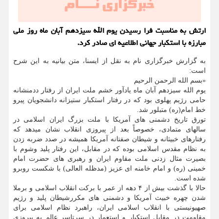
ارتش به مناسبت فرا رسیدن یوم الله سیزدهم آبان ماه روز ملی
مبارزه با استكبار جهانی اطلاعیه ای صادر كرد.
به گزارش خبرگزاری نام به نقل از ایسنا، متن بیانیه به این شرح
است:
«بسم الله الرحمن الرحیم
یوم الله سیزدهم آبان ماه یادآور خشم ملت ایران از رفتار ددمنشانه
حامی رژیم پهلوی بود که در رفتار استکبار ستیزانه دانشجویان پیرو
خط امام(ره) متبلور شد.
تورق تاریخ دشمنی های آمریکا با ملت بزرگ ایران اسلامی در
سالهای متمادی، خصوصاً بعد از پیروزی انقلاب نشان میدهد که
رفتارهای خبیثانه و شیطان صفتانه آمریکا همیشه در صدد ضربه زدن
به نظام مقدس اسلامی بوده که در مقابل، این رفتار پلید وشوم با
بصیرت مثال زدنی ملت مقاوم ایران و رهبری های حضرت امام
خمینی (ره) و امام خامنه ای عزیز (مدظله العالی) با شکست روبرو
شده است.
حالا با گذشت بیش از ۴ دهه از عمر با برکت انقلاب اسلامی و برملا
شدن چهره خبیث آمریکا و دشمنی های مکررشیطان پلید و رژیم
صهیونیستی با انقلاب اسلامی ایران، راهبرد نظام اسلامی برای
مقاومت در مقابل استکبار و استعمار در سرتاسر عالم به پیروزی