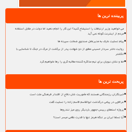
پربیننده ترین ها
می خواهید وزیر ارتباطات را استیضاح کنید؟ این کار را انجام دهید اما دولت در مقابل استفاده
مردم از اینترنت کوتاه نمی آید
پیام تسلیت عارف به مدیرعامل صندوق ضمانت سپرده ها
روایت دختر سردار حسینی مطلق از دو شهادت پدر از برگشت از مرگ در جنگ تا شناسایی با
انگشتر
خط و نشان نبویان برای تیم مذاکره کننده مطالبه گری را رها نخواهیم کرد
پربحث ترین ها
خبرنگاران رزمندگانی هستند که مأموریت شان دفاع از اقتدار فرهنگی ملت است
عراقچی در پیامی درگذشت ابوالقاسم قاسم زاده را تسلیت گفت
پروژه استعفای رییس جمهور باردیگر روی میز تندروها
آیا تسلط ایران بر تنگه هرمز تنها با قدرت نظامی میسر است؟