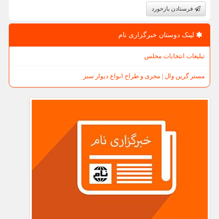
فرستادن بازخورد
لینک دوستان خبرگزاری نام
تبلیغات انتخابات مجلس
مستر گرین وال | مجری و طراح انواع دیوار سبز