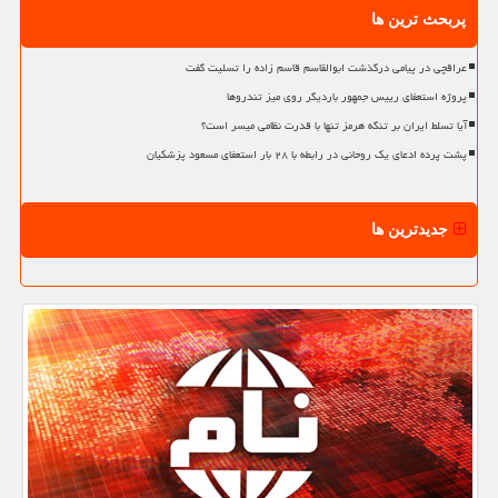
پربحث ترین ها
عراقچی در پیامی درگذشت ابوالقاسم قاسم زاده را تسلیت گفت
پروژه استعفای رییس جمهور باردیگر روی میز تندروها
آیا تسلط ایران بر تنگه هرمز تنها با قدرت نظامی میسر است؟
پشت پرده ادعای یک روحانی در رابطه با ۲۸ بار استعفای مسعود پزشکیان
جدیدترین ها