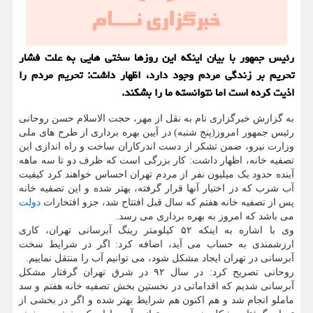
رئیس جمهور با بیان اینكه این روزها سختی هایی به علت فشار
تحریم بر زندگی مردم وجود دارد، اظهار داشت: تحریم مردم را
اذیت كرده است اما نتوانسته ما را بشكند.
به گزارش خبرگزاری نام به نقل از مهر، حجت الاسلام حسن روحانی
رئیس جمهور امروز(پنج شنبه) در آیین بهره برداری از طرح های ملی
وزارت نیرو، ضمن تشکر از دست اندرکاران ساخت و راه اندازی این
تصفیه خانه، اظهار داشت: کار بزرگی است که ظرف دو تا سه ماهه
آینده حدود یک میلیون نفر از مردم تهران احساس خواهند کرد کیفیت
آب شرب که در اختیار آنها قرار گرفته، بهتر شده و این تصفیه خانه
پس از تصفیه خانه هفتم که سال قبل افتتاح شد، جزو افتخارات
دولت
می باشد که امروز به بهره برداری می رسد.
وی با اشاره به اینکه ۵۲ کیلومتر رینگ آبرسانی تهران، کاری
ارزشمندی به حساب می آید، اضافه کرد: اگر در شرایط سخت
آبرسانی در تهران ایجاد مشکل شود، می توانیم آب را منتقل نماییم.
روحانی تصریح کرد: در سال ۹۲ در شرق تهران گرفتار مشکل
آبرسانی شدیم که اقداماتی در نخستین بخش تصفیه خانه هفتم و سد
ماملو انجام شد و هم اکنون هم شرایط بهتر شده و اگر در بخشی از