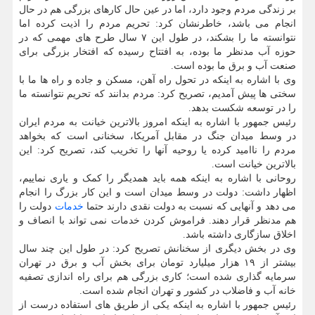
بر زندگی مردم وجود دارد، اما در عین حال کارهای بزرگی هم در حال
انجام می باشد، خاطرنشان کرد: تحریم مردم را اذیت کرده اما
نتوانسته ما را بشکند، در طول این ۷ سال طرح های مهمی که در
حوزه آب مدنظر ما بوده، به افتتاح رسیده که افتخار بزرگی برای
صنعت آب و برق ما بوده است.
وی با اشاره به اینکه در تحول راه آهن، مسکن و جاده و راه ها ما با
سختی ها پیش آمدیم، تصریح کرد: مردم بدانند که تحریم نتوانسته ما
را در توسعه شکست بدهد.
رئیس جمهور با اشاره به اینکه امروز بالاترین خیانت به مردم ایران
در وسط میدان جنگ در مقابل آمریکا، سخنانی است که بخواهد
مردم را ناامید کرده یا روحیه آنها را تخریب کند، تصریح کرد: این
بالاترین خیانت است.
روحانی با اشاره به اینکه همه باید همدیگر را کمک و یاری نماییم،
اظهار داشت: دولت در وسط میدان است و این کار بزرگ را انجام
می دهد و آنهایی که نسبت به دولت نقدی دارند حتما
خدمات
دولت را
هم مدنظر قرار دهند. فراموش کردن خدمات نمی تواند با انصاف و
اخلاق سازگاری داشته باشد.
وی در بخش دیگری از سخنانش تصریح کرد: در طول این چند سال
بیشتر از ۱۹ هزار میلیارد تومان برای بخش آب و برق در تهران
سرمایه گذاری شده است؛ کاری بزرگی هم برای راه اندازی تصفیه
خانه آب و فاضلاب در کشور و تهران انجام شده است.
رئیس جمهور با اشاره به اینکه یکی از طریق های استفاده درست از