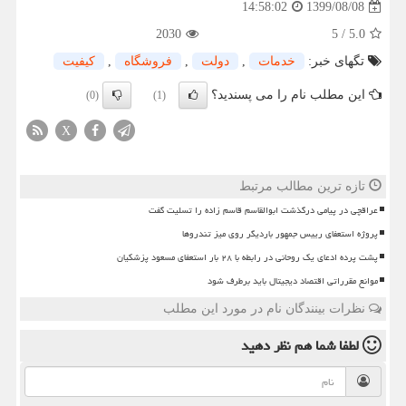
1399/08/08
14:58:02
2030
5
/
5.0
تگهای خبر:
خدمات
,
دولت
,
فروشگاه
,
كیفیت
این مطلب نام را می پسندید؟
(0)
(1)
X
تازه ترین مطالب مرتبط
عراقچی در پیامی درگذشت ابوالقاسم قاسم زاده را تسلیت گفت
پروژه استعفای رییس جمهور باردیگر روی میز تندروها
پشت پرده ادعای یک روحانی در رابطه با ۲۸ بار استعفای مسعود پزشکیان
موانع مقرراتی اقتصاد دیجیتال باید برطرف شود
نظرات بینندگان نام در مورد این مطلب
لطفا شما هم
نظر دهید