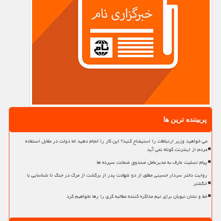
پربیننده ترین ها
می خواهید وزیر ارتباطات را استیضاح کنید؟ این کار را انجام دهید اما دولت در مقابل استفاده
مردم از اینترنت کوتاه نمی آید
پیام تسلیت عارف به مدیرعامل صندوق ضمانت سپرده ها
روایت دختر سردار حسینی مطلق از دو شهادت پدر از برگشت از مرگ در جنگ تا شناسایی با
انگشتر
خط و نشان نبویان برای تیم مذاکره کننده مطالبه گری را رها نخواهیم کرد