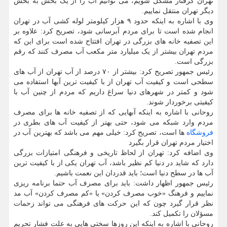
تهران گرفتار مشکل شویم، می توانیم آب را از یک بخش به بخش
دیگر تهران منتقل نماییم.
وی با اشاره به اینکه حدود ۹ هزار کیلومتر لوله کشی آب در تهران
انجام شده است تا برای مردم آبرسانی شود، تصریح کرد: علاوه بر
این تصفیه خانه های بزرگی در تهران افتتاح شده است برای این که
مردم تهران بیشتر از یک میلیارد متر مکعب آب مصرف کنند که رقم
بزرگی است.
رئیس جمهور تصریح کرد: بیشتر از ۷۰ درصد از آب تهران از آب های
سطحی است و کیفیت آب تهران از با کیفیت ترین آبها استفاده می
شود و کمتر در شهرهای دنیا سراغ داریم که مردم از چنین آب با
کیفیتی برخوردار شوند.
روحانی با اشاره به اینکه آبهایی که از تصفیه خانه ها برای مصرف
مردم وارد شبکه می شود، حتی بهتر از کیفیت آب های بطری در
فروشگاه
ها است، تصریح کرد: خیلی مهم می باشد که بهترین آب در
اختیار مردم تهران قرار بگیرد
وی اضافه کرد: تهران از لحاظ تاریخی و فرهنگی امتیازات بزرگی
دارد که شاید در دنیا کم نظیر باشد، آب تهران یکی از با کیفیت ترین
آب ها در سطح دنیا است؛ باید قدردان این نعمت باشیم.
رئیس جمهور اظهار داشت: باید برای مصرف آب حتما برنامه ریزی
نماییم و فرهنگ «خوب مصرف کردن» یا «کم مصرف کردن» آب مد
نظر قرار گیرد چون که این حرکت های فرهنگی می تواند زحمات
مسؤلان را تکمیل کند.
روحانی با اشاره به اینکه این روزها سختی هایی به علت فشار تحریم