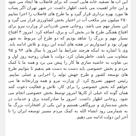
این آب ها تصفیه خانه هایی است که برای فاضلاب ها ایجاد می شود
و این حائز اهمیت می باشد، اظهار داشت: در شهر تهران اگر پساب
ها مورد بهره برداری قرار گیرد و ما طرح های فاضلاب را اجرا نماییم
۲۵۰ میلیون متر مکعب آب در اختیار بخش کشاورزی قرار می گیرد و
این بسیار مهم می باشد. روحانی ضمن قدردانی از وزارت نیرو برای
افتتاح هفتگی طرح ها در بخش آب و برق، اضافه کرد: امروز ۳ افتتاح
بسیار مهم و بزرگ را شاهد بودیم که دو طرح آن مربوط به شهر
تهران بود و امیدواریم در هفته های آینده این روند و تلاش ادامه یابد.
وی با اشاره به اینکه هرچند شرایط ما امروز با سال های ۹۴ و ۹۵
متفاوت می باشد، خاطرنشان کرد: دولت با همان روحیه روز اول و
بی تفاوت به حاشیه سازی ها کار را پیش می برد و همه ما با کمک
مردم و بخش خصوصی باید دست به دست هم بدهیم تا بتوانیم طرح
های توسعه کشور و طرح جهش تولید را اجرایی و عملی نماییم.
رئیس جمهور تصریح کرد: از وزارت نیرو و همه وزارتخانه ها می
خواهم که بخش خصوصی را برای کار، تلاش و فعالیت دعوت کنند
همان گونه که خیلی از کارها امروز توسط بخش خصوصی انجام می
شود. روحانی اظهار داشت: امروز ما صادرکننده برق و خدمات در
بخش سدسازی و نیروگاهی هستیم و این یکی از افتخارات بزرگ ما
به شمارمی رود انشاء الله به کمک مردم مسیر توسعه ایران را تا
آخر این دولت ادامه می دهیم.