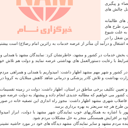
اء و پیگیری
حل چالش های
های ظالمانه
برد طرح های
به علت شیوع
ین شغل را در
شتغال و درآمد آن متأثر از عرضه خدمات به زائرین امام رضا(ع) است بیشتر
ات بخش خدمات در کشور و مشهد، خاطرنشان کرد: نمایندگان مشهد با همدلی و
ن شرایط با رعایت دستورالعمل های بهداشتی عرضه نمایند و دولت هم تلاش خوا
ا در کشور و شهر مهم مشهد اظهار داشت: امیدواریم با همدلی و همراهی مردم 
وزارت بهداشت و تلاش کادر پزشکی و درمانی شاهد کاهش مبتلایان به کرونا در
و تعیین تکلیف برخی مناطق در استان، اظهار داشت: دولت در زمینه تقسیما
کشور می خواهیم که مطالبه جدیدی انجام داده و پیشنهاد به دولت عرضه شود
 فاضلاب شهری مشهد اظهار داشت: مجوز راه اندازی این تصفیه خانه در صور
ین طرح هر چه سریعتر به بهره برداری برسد.
 با اشاره به همکاریهای خوب نمایندگان شهر مشهد با دولت، ابراز امیدوا
اوه بر افزایش همبستگی منجر به حل مشکلات مردم شود.
ه مردم مشهد و سایر نمایندگان مشهد دیدگاه های خود در مورد حاشیه نشینی