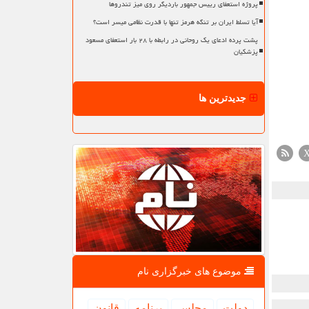
پروژه استعفای رییس جمهور باردیگر روی میز تندروها
آیا تسلط ایران بر تنگه هرمز تنها با قدرت نظامی میسر است؟
پشت پرده ادعای یک روحانی در رابطه با ۲۸ بار استعفای مسعود
پزشکیان
جدیدترین ها
موضوع های خبرگزاری نام
دولت
مجلس
برنامه
قانون