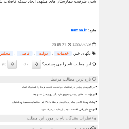
شدن ظرفیت بیمارستان های مشهد، ایجاد شبکه فاضلاب شه
منبع:
namna.ir
1399/07/29
20:05:21
تگهای خبر:
خدمات
,
دولت
,
قاضی
,
مجلس
این مطلب نام را می پسندید؟
(0)
(1)
تازه ترین مطالب مرتبط
عراقچی در پیامی درگذشت ابوالقاسم قاسم زاده را تسلیت گفت
پروژه استعفای رییس جمهور باردیگر روی میز تندروها
پشت پرده ادعای یک روحانی در رابطه با ۲۸ بار استعفای مسعود پزشکیان
موانع مقرراتی اقتصاد دیجیتال باید برطرف شود
نظرات بینندگان نام در مورد این مطلب