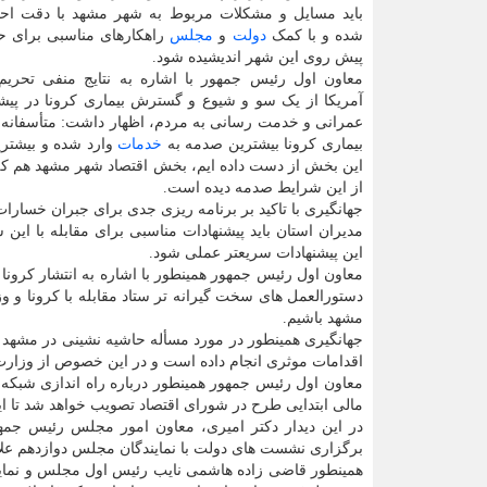
باید مسایل و مشکلات مربوط به شهر مشهد با دقت احص
شده و با کمک
دولت
و
مجلس
راهکارهای مناسبی برای 
پیش روی این شهر اندیشیده شود.
معاون اول رئیس جمهور با اشاره به نتایج منفی تحریم 
آمریکا از یک سو و شیوع و گسترش بیماری کرونا در پیش
عمرانی و خدمت رسانی به مردم، اظهار داشت: متأسفانه 
بیماری کرونا بیشترین صدمه به
خدمات
وارد شده و بیشتر
این بخش از دست داده ایم، بخش اقتصاد شهر مشهد هم که ا
از این شرایط صدمه دیده است.
جهانگیری با تاکید بر برنامه ریزی جدی برای جبران خسار
مدیران استان باید پیشنهادات مناسبی برای مقابله با ای
این پیشنهادات سریعتر عملی شود.
معاون اول رئیس جمهور همینطور با اشاره به انتشار کرون
دستورالعمل های سخت گیرانه تر ستاد مقابله با کرونا و 
مشهد باشیم.
جهانگیری همینطور در مورد مسأله حاشیه نشینی در مشهد 
اقدامات موثری انجام داده است و در این خصوص از وزارت 
معاون اول رئیس جمهور همینطور درباره راه اندازی شبکه
مالی ابتدایی طرح در شورای اقتصاد تصویب خواهد شد تا ا
در این دیدار دکتر امیری، معاون امور مجلس رئیس جمهور
برگزاری نشست های دولت با نمایندگان مجلس دوازدهم عل
همینطور قاضی زاده هاشمی نایب رئیس اول مجلس و نمایند