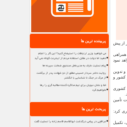
پربیننده ترین ها
 از پیش
می خواهید وزیر ارتباطات را استیضاح کنید؟ این کار را انجام
 همراهی
دهید اما دولت در مقابل استفاده مردم از اینترنت کوتاه نمی آید
هد نمود
پیام تسلیت عارف به مدیرعامل صندوق ضمانت سپرده ها
و تدوین
روایت دختر سردار حسینی مطلق از دو شهادت پدر از برگشت
از مرگ در جنگ تا شناسایی با انگشتر
 کشور و
خط و نشان نبویان برای تیم مذاکره کننده مطالبه گری را رها
ت کشوری
نخواهیم کرد
.
ت تأمین
پربحث ترین ها
ری کرد:
عراقچی در پیامی درگذشت ابوالقاسم قاسم زاده را تسلیت گفت
، تکمیل