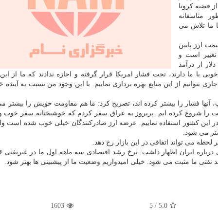
ز قضیه کرونا
ور متاسفانه
ا ما تلاش می
مت ارز پایین
غییر است و
لار از درآمد
با ما دارند، تحت فشار امریکا قرار گرفته و اجازه ندادند که ما از این 
ری بتوانیم از این منابع بهره برداری نماییم. با این وجود من نسبت به آینده 
 آنها فشار را بیشتر کرده اند، تصریح کرد: ما هم مقاومت خویش را بیشتر می 
است را شروع کرده ایم. پریروز به عراق سفر کردم که خوشبختانه سفر خوب 
 خود در این کشور استفاده نماییم. عرضه ارز صادرکنندگان خیلی خوب شده است ول
شتر می شود.
لحظه می تواند اتفاقی در این بازار رخ دهد.
1603
5
/
5.0