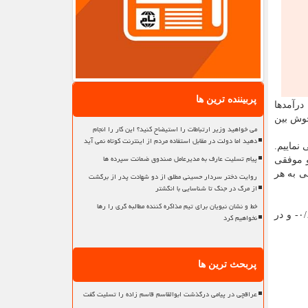
پربیننده ترین ها
درآمدها
خوش بین
می خواهید وزیر ارتباطات را استیضاح کنید؟ این کار را انجام
دهید اما دولت در مقابل استفاده مردم از اینترنت کوتاه نمی آید
نماییم.
پیام تسلیت عارف به مدیرعامل صندوق ضمانت سپرده ها
و موفقی
ی به هر
روایت دختر سردار حسینی مطلق از دو شهادت پدر از برگشت
از مرگ در جنگ تا شناسایی با انگشتر
خط و نشان نبویان برای تیم مذاکره کننده مطالبه گری را رها
همتی درباره نرخ رشد اقتصادی کشور با رد آمارهای جهانی درباره ایران اظهار داشت: نرخ رشد اقتصادی سه ماهه اول ما در غیرنفتی ۰/۶- و در
نخواهیم کرد
پربحث ترین ها
عراقچی در پیامی درگذشت ابوالقاسم قاسم زاده را تسلیت گفت