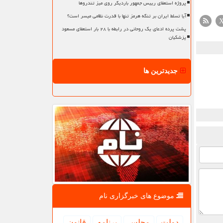
پروژه استعفای رییس جمهور باردیگر روی میز تندروها
آیا تسلط ایران بر تنگه هرمز تنها با قدرت نظامی میسر است؟
پشت پرده ادعای یک روحانی در رابطه با ۲۸ بار استعفای مسعود
پزشکیان
جدیدترین ها
موضوع های خبرگزاری نام
دولت
مجلس
برنامه
قانون