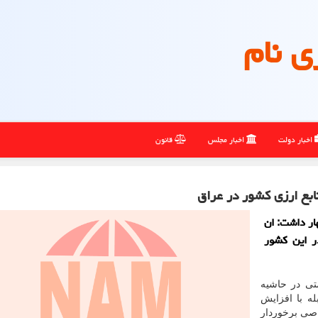
ی نام
اخبار دولت
اخبار مجلس
قانون
ابع ارزی كشور در عراق
ار داشت: ان
در این كشور
متی در حاشیه
له با افزایش
اصی برخوردار