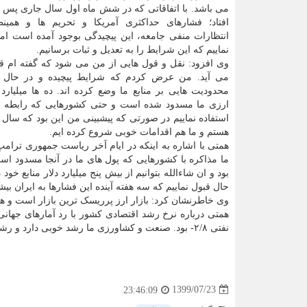
می باشد. با اتفاقاتی که در شش ماه اول سال جاری پس ا
افتاد؛ فشارهای حداکثری آمریکا و تحریم ها و همینط
انتظارات منفی جامعه، این پیچیدگی بوجود آمده است ام
نماییم که این شرایط را به تعدیل و ثبات برسانیم.
وی افزود: نقل و قول هایی از من می شود که گفته ام قی
می آید. من عرض کردم که شرایط پیچیده و در حال ت
محدودیت هایی بر منابع ما وضع کرده اند. ده ها میلیارد د
ارزی ما مسدود شده است و حتی کشورهایی که رابطه خوبی 
استفاده نماییم در صورتی که پیشبینی من این بود که سال جا
هستم و ما هم اقدامات خوبی شروع کرده ایم.
همتی با اشاره به اینکه در ایام آخر ریاست جمهوری ترامپ،
ما مذاکره با کشورهایی که پول های ما در آنجا مسدود 
بود و ان شاءالله بتوانیم از بیش پنج میلیارد دلار منابع
حال قبول نماییم که سه هفته آینده این فشارها به ایران بی
وی خاطرنشان کرد: بازار ارز پرریسک ترین بازار است و هر 
نفتی ۲/۸- بود. صنعت و کشاورزی ما رشد خوبی دارد و رشد نفتی ما مثبت می شود. خیلی امیدواریم وضعیت ما از پیشبینی ها بهتر شود.
1399/07/23
23:46:09